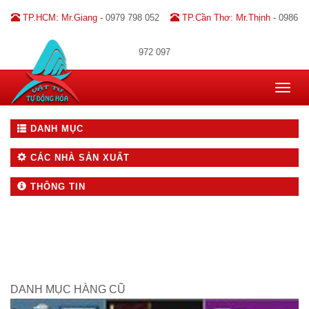
TP.HCM: Mr.Giang -
0979 798 052
TP.Cần Thơ: Mr.Thịnh -
0986
972 097
Toggle
navigat
DANH MỤC
CÁC NHÀ SẢN XUẤT
THÔNG TIN
DANH MỤC HÀNG CŨ