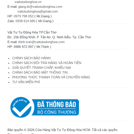
vattutudonghoa.vn
bayan
E-mail:
giang.le@vattutudonghoa.com
michael
vattutudonghoa@gmail.com
kors
HP:
0979 798 052
( Mr.Giang )
kabelky
Zalo:
0938 614 680
( Mr.Giang )
hollister
sk
Vật Tư Tự Động Hóa TP.Cần Thơ
air
Đc: 15b Đồng Khởi. P. Tân An. Q. Ninh Kiều. Tp. Cần Thơ
jordan
E-mail:
thinh.tran@vattutudonghoa.com
tenisky
HP: 0986 972 097 ( Mr.Thịnh )
nike
roshe
run
CHÍNH SÁCH BẢO HÀNH
nike
CHÍNH SÁCH ĐỔI TRẢ HÀNG VÀ HOÀN TIỀN
roshe
GIẢI QUYẾT TRANH CHẤP, KHIẾU NẠI
run
CHÍNH SÁCH BẢO MẬT THÔNG TIN
portugal
PHƯƠNG THỨC THANH TOÁN VÀ CHUYỂN HÀNG
oakley
TƯ VẤN MIỄN PHÍ
portugal
michael
kors
greece
nike
greece
polo
ralph
lauren
greece
Bản quyền © 2026 Cửa Hàng Vật Tư Tự Động Hóa HCM. Tất cả các quyền.
polo