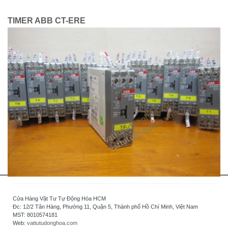
TIMER ABB CT-ERE
nike
free
5.0
Cửa Hàng Vật Tư Tự Động Hóa HCM
bayan
Đc: 12/2 Tân Hàng, Phường 11, Quận 5, Thành phố Hồ Chí Minh, Việt Nam
nike
MST: 8010574181
free
Web:
vattutudonghoa.com
run