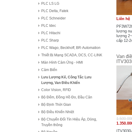
PLC LS LG
PLC Delta, Fatek
PLC Schneider
Liên hệ
PLC Idec
PF3W720
lượng nư
PLC Hitachi
lượng 2~
cấp 12-2
PLC Sharp
mới 85%,
PLC Wago, Beckhoff, BR-Automation
Thiết Bị Mạng SCADA, DCS, CC-LINK
Van đi
ITV303
Màn Hình Cảm Ứng - HMI
Cảm Biến
Lưu Lượng Kế, Công Tắc Lưu
Lượng, Van Điều Khiển
Color Vision, RFID
Bộ Đếm, Đồng Hồ Đo, Đầu Cân
Bộ Định Thời Gian
Bộ Điều Khiển Nhiệt
1.500.00
Bộ Chuyển Đổi Tín Hiệu Áp, Dòng,
1.350.00
Truyền thông
ITV3030-