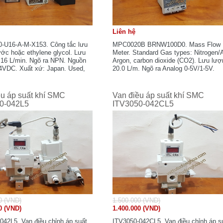
Liên hệ
-U16-A-M-X153. Công tắc lưu
MPC0020B BRNW100D0. Mass Flow
ớc hoặc ethylene glycol. Lưu
Meter. Standard Gas types: Nitrogen/A
16 L/min. Ngõ ra NPN. Nguồn
Argon, carbon dioxide (CO2). Lưu lượ
4VDC. Xuất xứ: Japan. Used,
20.0 L/m. Ngõ ra Analog 0-5V/1-5V.
 nguyên zin.
Nguồn cấp 24VDC. Xuất xứ: Japan.
Used, mới 90%, nguyên zin.
ều áp suất khí SMC
Van điều áp suất khí SMC
0-042L5
ITV3050-042CL5
0 (VND)
1.500.000 (VND)
0 (VND)
1.400.000 (VND)
042L5. Van điều chỉnh áp suất
ITV3050-042CL5. Van điều chỉnh áp s