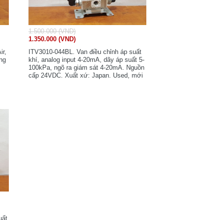
1.500.000 (VND)
1.350.000 (VND)
ir,
ITV3010-044BL. Van điều chỉnh áp suất
ng
khí, analog input 4-20mA, dãy áp suất 5-
100kPa, ngõ ra giám sát 4-20mA. Nguồn
cấp 24VDC. Xuất xứ: Japan. Used, mới
90%, nguyên zin.
uất