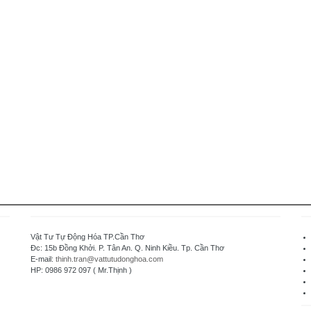
Vật Tư Tự Động Hóa TP.Cần Thơ
Đc: 15b Đồng Khởi. P. Tân An. Q. Ninh Kiều. Tp. Cần Thơ
E-mail:
thinh.tran@vattutudonghoa.com
HP: 0986 972 097 ( Mr.Thịnh )