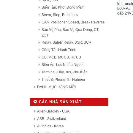
Bộ Nguồn
khí, anal
Biến Tần, Khởi Động Mềm
500kPa, 
cấp 24VD
Servo, Step, Brushless
90%, ngu
CAM Positioner, Speed, Break Reverse
Bảo Vệ Pha, Bảo Vệ Quá Dòng, CT,
ZCT
Relay, Safety Relay, SSR, SCR
Công Tắc Hành Trình
CB, MCB, MCCB, RCCB
Biến Áp, Lọc Nhiễu Nguồn
Terminal, Dây Bus, Phụ Kiện
Thiết Bị Phòng Thí Nghiệm
DANH MỤC HÀNG MỚI
CÁC NHÀ SẢN XUẤT
Allen-Bradley - USA
ABB - Switzerland
Autonics - Korea