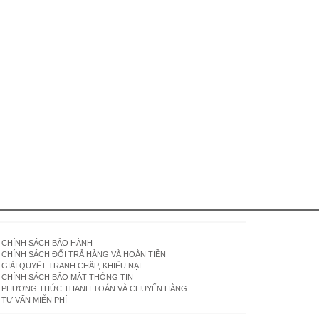
CHÍNH SÁCH BẢO HÀNH
CHÍNH SÁCH ĐỔI TRẢ HÀNG VÀ HOÀN TIỀN
GIẢI QUYẾT TRANH CHẤP, KHIẾU NẠI
CHÍNH SÁCH BẢO MẬT THÔNG TIN
PHƯƠNG THỨC THANH TOÁN VÀ CHUYỂN HÀNG
TƯ VẤN MIỄN PHÍ