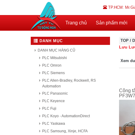
TP.HCM: Mr.Gi
Trang chủ
Sản phẩm mới
TOP
/
D
DANH MỤC
Lưu Lượ
DANH MỤC HÀNG CŨ
PLC Mitsubishi
Xem dư
PLC Omron
PLC Siemens
PLC Allen-Bradley, Rockwell, RS
Automation
Công t
PLC Panasonic
PF3W7
PLC Keyence
PLC Fuji
PLC Koyo - AutomationDirect
PLC Yaskawa
PLC Samsung, Xinje, HCFA