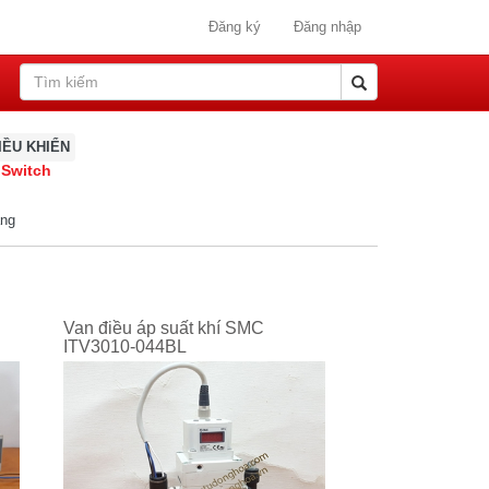
Đăng ký
Đăng nhập
IỀU KHIỂN
 Switch
ang
Van điều áp suất khí SMC
ITV3010-044BL