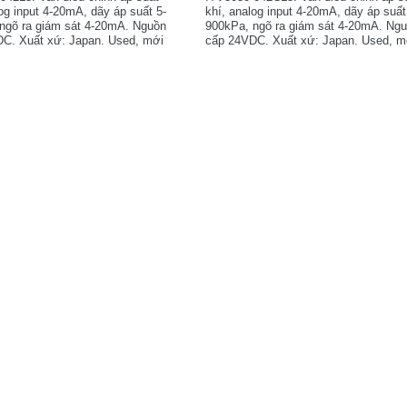
og input 4-20mA, dãy áp suất 5-
khí, analog input 4-20mA, dãy áp suất
ngõ ra giám sát 4-20mA. Nguồn
900kPa, ngõ ra giám sát 4-20mA. Ng
C. Xuất xứ: Japan. Used, mới
cấp 24VDC. Xuất xứ: Japan. Used, m
yên zin.
90%, nguyên zin.