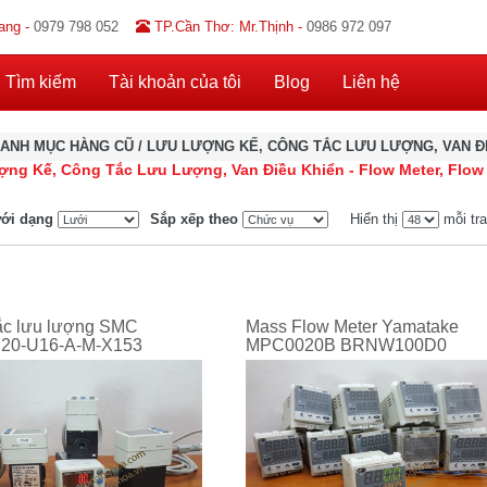
ang -
0979 798 052
TP.Cần Thơ: Mr.Thịnh -
0986 972 097
Tìm kiếm
Tài khoản của tôi
Blog
Liên hệ
ANH MỤC HÀNG CŨ
/
LƯU LƯỢNG KẾ, CÔNG TẮC LƯU LƯỢNG, VAN Đ
ng Kế, Công Tắc Lưu Lượng, Van Điều Khiển - Flow Meter, Flow
ới dạng
Sắp xếp theo
Hiển thị
mỗi tr
ắc lưu lượng SMC
Mass Flow Meter Yamatake
20-U16-A-M-X153
MPC0020B BRNW100D0