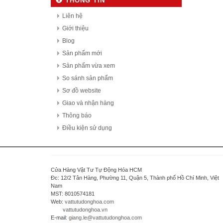
THÔNG TIN
Denki Seikosha - Japan
Daiichi Electronics co.,Ltd - Japan
Liên hệ
Fuji Electric - Japan
Giới thiệu
FESTO
Blog
FDK Coperation
Sản phẩm mới
Hitachi - Japan
Sản phẩm vừa xem
HCFA - China
So sánh sản phẩm
HIOKI - Japan
Sơ đồ website
HAGER
Giao và nhận hàng
HONEYWELL
Thông báo
Hanyoung - Korea
Điều kiện sử dụng
HAKKO Electronics - JAPAN
Hokuyo Automatic Co., Ltd - Japan
IFM - GERMANY
Cửa Hàng Vật Tư Tự Động Hóa HCM
Idec Izumi Corp - Japan
Đc: 12/2 Tân Hàng, Phường 11, Quận 5, Thành phố Hồ Chí Minh, Việt
Nam
IDEC Corporation - Japan
MST: 8010574181
IHI - JAPAN
Web:
vattutudonghoa.com
vattutudonghoa.vn
IOR
E-mail:
giang.le@vattutudonghoa.com