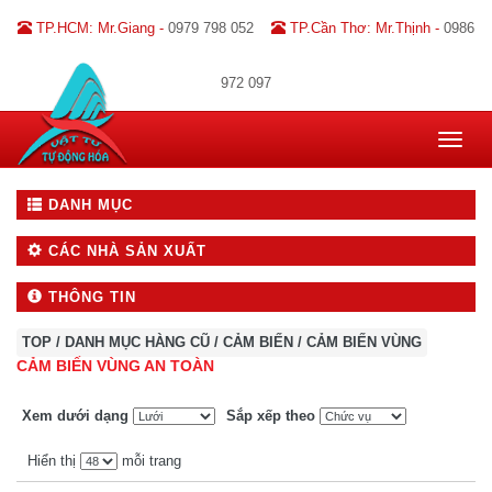
TP.HCM: Mr.Giang -
0979 798 052
TP.Cần Thơ: Mr.Thịnh -
0986
972 097
Toggle
navigat
DANH MỤC
CÁC NHÀ SẢN XUẤT
THÔNG TIN
TOP
/
DANH MỤC HÀNG CŨ
/
CẢM BIẾN
/
CẢM BIẾN VÙNG
CẢM BIẾN VÙNG AN TOÀN
Xem dưới dạng
Sắp xếp theo
Hiển thị
mỗi trang