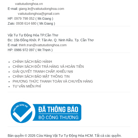
vattutudonghoa.vn
E-mail:
giang.le@vattutudonghoa.com
vattutudonghoa@gmail.com
HP:
0979 798 052
( Mr.Giang )
Zalo:
0938 614 680
( Mr.Giang )
Vật Tư Tự Động Hóa TP.Cần Thơ
Đc: 15b Đồng Khởi. P. Tân An. Q. Ninh Kiều. Tp. Cần Thơ
E-mail:
thinh.tran@vattutudonghoa.com
HP: 0986 972 097 ( Mr.Thịnh )
CHÍNH SÁCH BẢO HÀNH
CHÍNH SÁCH ĐỔI TRẢ HÀNG VÀ HOÀN TIỀN
GIẢI QUYẾT TRANH CHẤP, KHIẾU NẠI
CHÍNH SÁCH BẢO MẬT THÔNG TIN
PHƯƠNG THỨC THANH TOÁN VÀ CHUYỂN HÀNG
TƯ VẤN MIỄN PHÍ
Bản quyền © 2026 Cửa Hàng Vật Tư Tự Động Hóa HCM. Tất cả các quyền.