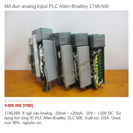
Mô đun analog input PLC Allen-Bradley 1746-NI8
5.500.000 (VND)
4.800.000 (VND)
1746-NI8. 8 ngõ vào Analog, -20mA ~ +20mA, -10V ~ +10V DC. Sử
dụng mở rộng IO PLC Allen-Bradley SLC 500. Xuất xứ: USA. Used,
mới 85%, nguyên zin.