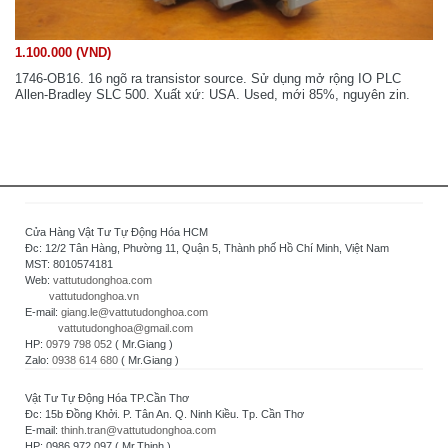
1.100.000 (VND)
1746-OB16. 16 ngõ ra transistor source. Sử dụng mở rộng IO PLC
Allen-Bradley SLC 500. Xuất xứ: USA. Used, mới 85%, nguyên zin.
Cửa Hàng Vật Tư Tự Động Hóa HCM
Đc: 12/2 Tân Hàng, Phường 11, Quận 5, Thành phố Hồ Chí Minh, Việt Nam
MST: 8010574181
Web:
vattutudonghoa.com
vattutudonghoa.vn
E-mail:
giang.le@vattutudonghoa.com
vattutudonghoa@gmail.com
HP:
0979 798 052
( Mr.Giang )
Zalo:
0938 614 680
( Mr.Giang )
Vật Tư Tự Động Hóa TP.Cần Thơ
Đc: 15b Đồng Khởi. P. Tân An. Q. Ninh Kiều. Tp. Cần Thơ
E-mail:
thinh.tran@vattutudonghoa.com
HP: 0986 972 097 ( Mr.Thịnh )