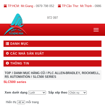
TP.HCM: Mr.Giang -
0979 798 052
TP.Cần Thơ: Mr.Thịnh -
0986
972 097
Toggle
navigat
DANH MỤC
CÁC NHÀ SẢN XUẤT
THÔNG TIN
TOP
/
DANH MỤC HÀNG CŨ
/
PLC ALLEN-BRADLEY, ROCKWELL,
RS AUTOMATION
/
SLC500 SERIES
SLC500 series
Xem dưới dạng
Sắp xếp theo
Hiển thị
mỗi trang