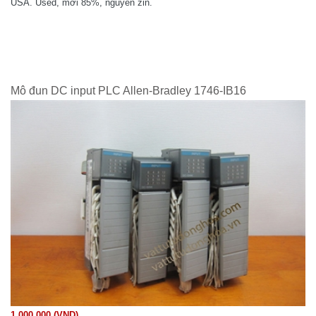
USA. Used, mới 85%, nguyên zin.
Mô đun DC input PLC Allen-Bradley 1746-IB16
1.000.000 (VND)