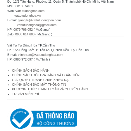
Đc: 12/2 Tân Hàng, Phường 11, Quận 5, Thành phố Hồ Chí Minh, Việt Nam
MST: 8010574181
Web:
vattutudonghoa.com
vattutudonghoa.vn
E-mail:
giang.le@vattutudonghoa.com
vattutudonghoa@gmail.com
HP:
0979 798 052
( Mr.Giang )
Zalo:
0938 614 680
( Mr.Giang )
Vật Tư Tự Động Hóa TP.Cần Thơ
Đc: 15b Đồng Khởi. P. Tân An. Q. Ninh Kiều. Tp. Cần Thơ
E-mail:
thinh.tran@vattutudonghoa.com
HP: 0986 972 097 ( Mr.Thịnh )
CHÍNH SÁCH BẢO HÀNH
CHÍNH SÁCH ĐỔI TRẢ HÀNG VÀ HOÀN TIỀN
GIẢI QUYẾT TRANH CHẤP, KHIẾU NẠI
CHÍNH SÁCH BẢO MẬT THÔNG TIN
PHƯƠNG THỨC THANH TOÁN VÀ CHUYỂN HÀNG
TƯ VẤN MIỄN PHÍ