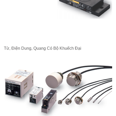
Từ, Điện Dung, Quang Có Bộ Khuếch Đại