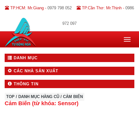
TP.HCM: Mr.Giang -
0979 798 052
TP.Cần Thơ: Mr.Thịnh -
0986
972 097
Toggle
navigat
DANH MỤC
CÁC NHÀ SẢN XUẤT
THÔNG TIN
TOP
/
DANH MỤC HÀNG CŨ
/
CẢM BIẾN
Cảm Biến (từ khóa: Sensor)