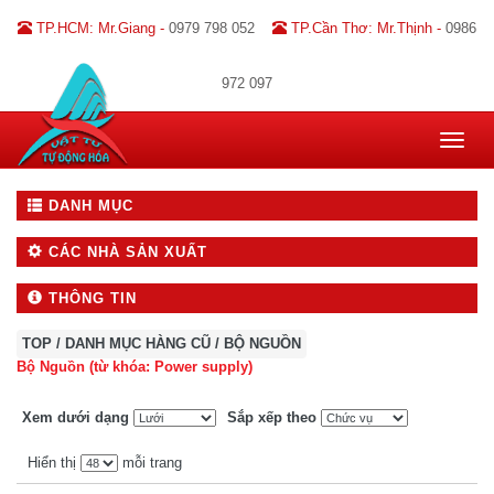
TP.HCM: Mr.Giang -
0979 798 052
TP.Cần Thơ: Mr.Thịnh -
0986
972 097
Toggle
navigat
DANH MỤC
CÁC NHÀ SẢN XUẤT
THÔNG TIN
TOP
/
DANH MỤC HÀNG CŨ
/
BỘ NGUỒN
Bộ Nguồn (từ khóa: Power supply)
Xem dưới dạng
Sắp xếp theo
Hiển thị
mỗi trang