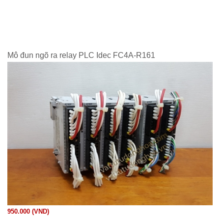
Mô đun ngõ ra relay PLC Idec FC4A-R161
950.000 (VND)