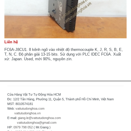
Liên hệ
FC6A-J8CU1. 8 kênh ngõ vào nhiệt độ thermocouple K, J, R, S, B, E,
T, N, C. Độ phân giải 13-15 bits. Sử dụng với PLC IDEC FC6A. Xuất
xứ: Japan. Used, mới 90%, nguyên zin.
Cửa Hàng Vật Tư Tự Động Hóa HCM
Đc: 12/2 Tân Hàng, Phường 11, Quận 5, Thành phố Hồ Chí Minh, Việt Nam
MST: 8010574181
Web:
vattutudonghoa.com
vattutudonghoa.vn
E-mail:
giang.le@vattutudonghoa.com
vattutudonghoa@gmail.com
HP:
0979 798 052
( Mr.Giang )