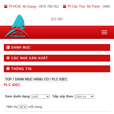
TP.HCM: Mr.Giang -
0979 798 052
TP.Cần Thơ: Mr.Thịnh -
0986
972 097
Toggle
navigat
DANH MỤC
CÁC NHÀ SẢN XUẤT
THÔNG TIN
TOP
/
DANH MỤC HÀNG CŨ
/
PLC IDEC
PLC IDEC
Xem dưới dạng
Sắp xếp theo
Hiển thị
mỗi trang