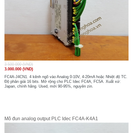
3.500.000 (VND)
3.000.000 (VND)
FC4A-J4CN1. 4 kênh ngõ vào Analog 0-10V, 4-20mA hoặc Nhiệt độ TC.
Độ phân giải 16 bits. Mở rộng cho PLC Idec FC4A, FC5A. Xuất xứ:
Japan, chính hãng. Used, mới 90-95%, nguyên zin.
Mô đun analog output PLC Idec FC4A-K4A1