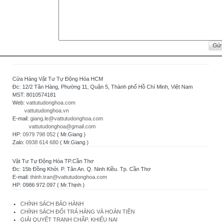
Cửa Hàng Vật Tư Tự Động Hóa HCM
Đc: 12/2 Tân Hàng, Phường 11, Quận 5, Thành phố Hồ Chí Minh, Việt Nam
MST: 8010574181
Web:
vattutudonghoa.com
vattutudonghoa.vn
E-mail:
giang.le@vattutudonghoa.com
vattutudonghoa@gmail.com
HP:
0979 798 052
( Mr.Giang )
Zalo:
0938 614 680
( Mr.Giang )
Vật Tư Tự Động Hóa TP.Cần Thơ
Đc: 15b Đồng Khởi. P. Tân An. Q. Ninh Kiều. Tp. Cần Thơ
E-mail:
thinh.tran@vattutudonghoa.com
HP: 0986 972 097 ( Mr.Thịnh )
CHÍNH SÁCH BẢO HÀNH
CHÍNH SÁCH ĐỔI TRẢ HÀNG VÀ HOÀN TIỀN
GIẢI QUYẾT TRANH CHẤP, KHIẾU NẠI