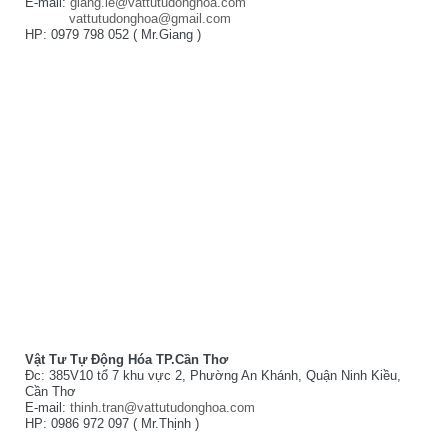
E-mail:
giang.le@vattutudonghoa.com
vattutudonghoa@gmail.com
HP: 0979 798 052 ( Mr.Giang )
Vật Tư Tự Động Hóa TP.Cần Thơ
Đc: 385V10 tổ 7 khu vực 2, Phường An Khánh, Quận Ninh Kiều,
Cần Thơ
E-mail:
thinh.tran@vattutudonghoa.com
HP: 0986 972 097 ( Mr.Thịnh )