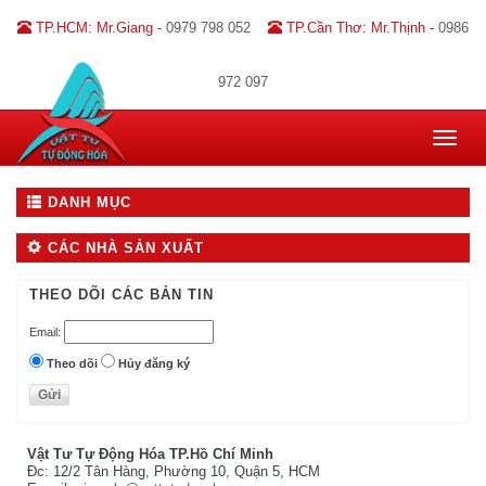
TP.HCM: Mr.Giang -
0979 798 052
TP.Cần Thơ: Mr.Thịnh -
0986
972 097
Toggle
navigat
DANH MỤC
CÁC NHÀ SẢN XUẤT
THEO DÕI CÁC BẢN TIN
Email:
Theo dõi
Hủy đăng ký
Vật Tư Tự Động Hóa TP.Hồ Chí Minh
Đc: 12/2 Tân Hàng, Phường 10, Quận 5, HCM