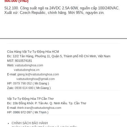
500.000 (VND)
SL2.100. Công suất ngõ ra 24VDC 2.5A 60W, nguồn cấp 100/240VAC.
Xuất xứ: Czech Republic, chính hãng. Mới 95%, nguyên zin.
Cửa Hàng Vật Tư Tự Động Hóa HCM
Đc: 12/2 Tân Hàng, Phường 11, Quận 5, Thành phố Hồ Chí Minh, Việt Nam
MST: 8010574181
Web:
vattutudonghoa.com
vattutudonghoa.vn
E-mail:
giang.le@vattutudonghoa.com
vattutudonghoa@gmail.com
HP:
0979 798 052
( Mr.Giang )
Zalo:
0938 614 680
( Mr.Giang )
Vật Tư Tự Động Hóa TP.Cần Thơ
Đc: 15b Đồng Khởi. P. Tân An. Q. Ninh Kiều. Tp. Cần Thơ
E-mail:
thinh.tran@vattutudonghoa.com
HP: 0986 972 097 ( Mr.Thịnh )
CHÍNH SÁCH BẢO HÀNH