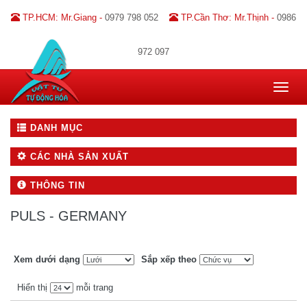
TP.HCM: Mr.Giang -
0979 798 052
TP.Cần Thơ: Mr.Thịnh -
0986
972 097
Toggle
navigat
DANH MỤC
CÁC NHÀ SẢN XUẤT
THÔNG TIN
PULS - GERMANY
Xem dưới dạng
Sắp xếp theo
Hiển thị
mỗi trang