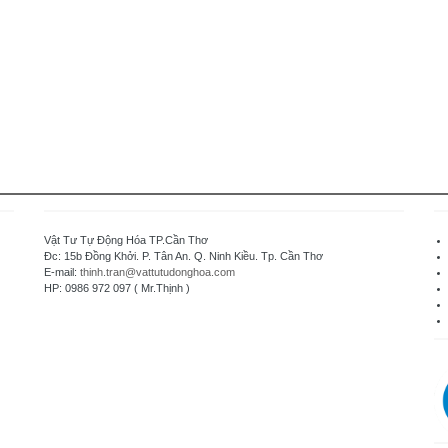
Vật Tư Tự Động Hóa TP.Cần Thơ
Đc: 15b Đồng Khởi. P. Tân An. Q. Ninh Kiều. Tp. Cần Thơ
E-mail:
thinh.tran@vattutudonghoa.com
HP: 0986 972 097 ( Mr.Thịnh )