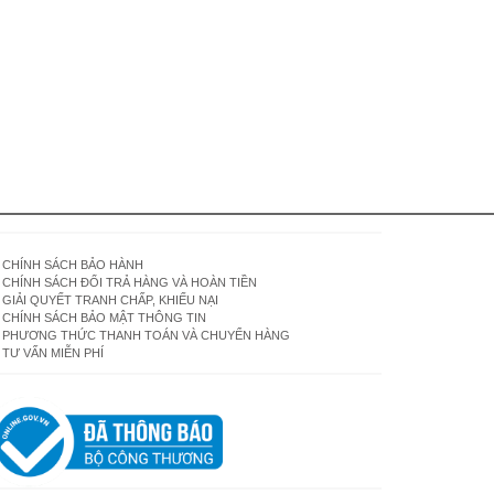
CHÍNH SÁCH BẢO HÀNH
CHÍNH SÁCH ĐỔI TRẢ HÀNG VÀ HOÀN TIỀN
GIẢI QUYẾT TRANH CHẤP, KHIẾU NẠI
CHÍNH SÁCH BẢO MẬT THÔNG TIN
PHƯƠNG THỨC THANH TOÁN VÀ CHUYỂN HÀNG
TƯ VẤN MIỄN PHÍ