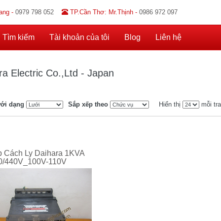
ang -
0979 798 052
TP.Cần Thơ: Mr.Thịnh -
0986 972 097
Tìm kiếm
Tài khoản của tôi
Blog
Liên hệ
a Electric Co.,Ltd - Japan
ới dạng
Sắp xếp theo
Hiển thị
mỗi tr
p Cách Ly Daihara 1KVA
0/440V_100V-110V