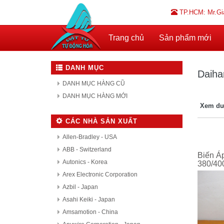
TP.HCM: Mr.Gi
Trang chủ
Sản phẩm mới
DANH MỤC
Daihar
DANH MỤC HÀNG CŨ
DANH MỤC HÀNG MỚI
Xem dư
CÁC NHÀ SẢN XUẤT
Allen-Bradley - USA
ABB - Switzerland
Biến Á
Autonics - Korea
380/40
Arex Electronic Corporation
Azbil - Japan
Asahi Keiki - Japan
Amsamotion - China