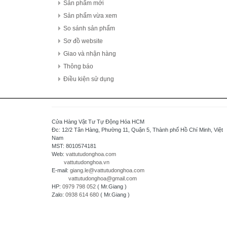
FDK Coperation
Sản phẩm mới
Hitachi - Japan
Sản phẩm vừa xem
HCFA - China
So sánh sản phẩm
HIOKI - Japan
Sơ đồ website
HAGER
Giao và nhận hàng
HONEYWELL
Thông báo
Hanyoung - Korea
Điều kiện sử dụng
HAKKO Electronics - JAPAN
Hokuyo Automatic Co., Ltd - Japan
IFM - GERMANY
Cửa Hàng Vật Tư Tự Động Hóa HCM
Idec Izumi Corp - Japan
Đc: 12/2 Tân Hàng, Phường 11, Quận 5, Thành phố Hồ Chí Minh, Việt
Nam
IDEC Corporation - Japan
MST: 8010574181
IHI - JAPAN
Web:
vattutudonghoa.com
vattutudonghoa.vn
IOR
E-mail:
giang.le@vattutudonghoa.com
ICHIDEN - JAPAN
vattutudonghoa@gmail.com
HP:
0979 798 052
( Mr.Giang )
IAI Corporation - Japan
Zalo:
0938 614 680
( Mr.Giang )
K.A Schmersal GmbH & Co.KG - Germany
Kasuga Electric Works Ltd - Japan