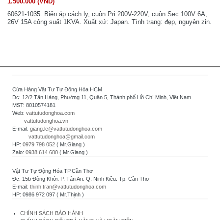
1.500.000 (VND)
60621-1035. Biến áp cách ly, cuộn Pri 200V-220V, cuộn Sec 100V 6A,
26V 15A công suất 1KVA. Xuất xứ: Japan. Tình trạng: đẹp, nguyên zin.
Cửa Hàng Vật Tư Tự Động Hóa HCM
Đc: 12/2 Tân Hàng, Phường 11, Quận 5, Thành phố Hồ Chí Minh, Việt Nam
MST: 8010574181
Web:
vattutudonghoa.com
vattutudonghoa.vn
E-mail:
giang.le@vattutudonghoa.com
vattutudonghoa@gmail.com
HP:
0979 798 052
( Mr.Giang )
Zalo:
0938 614 680
( Mr.Giang )
Vật Tư Tự Động Hóa TP.Cần Thơ
Đc: 15b Đồng Khởi. P. Tân An. Q. Ninh Kiều. Tp. Cần Thơ
E-mail:
thinh.tran@vattutudonghoa.com
HP: 0986 972 097 ( Mr.Thịnh )
CHÍNH SÁCH BẢO HÀNH