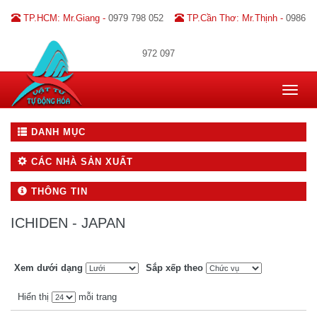
TP.HCM: Mr.Giang -
0979 798 052
TP.Cần Thơ: Mr.Thịnh -
0986
972 097
Toggle
navigat
DANH MỤC
CÁC NHÀ SẢN XUẤT
THÔNG TIN
ICHIDEN - JAPAN
Xem dưới dạng
Sắp xếp theo
Hiển thị
mỗi trang