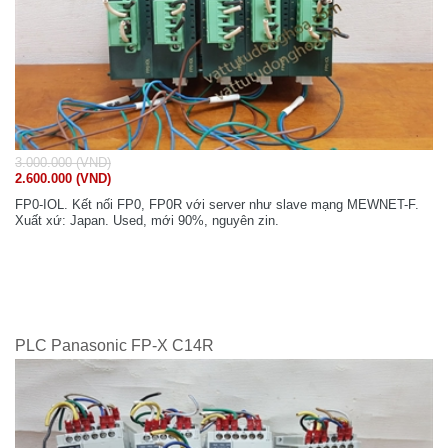
3.000.000 (VND)
2.600.000 (VND)
FP0-IOL. Kết nối FP0, FP0R với server như slave mạng MEWNET-F.
Xuất xứ: Japan. Used, mới 90%, nguyên zin.
PLC Panasonic FP-X C14R