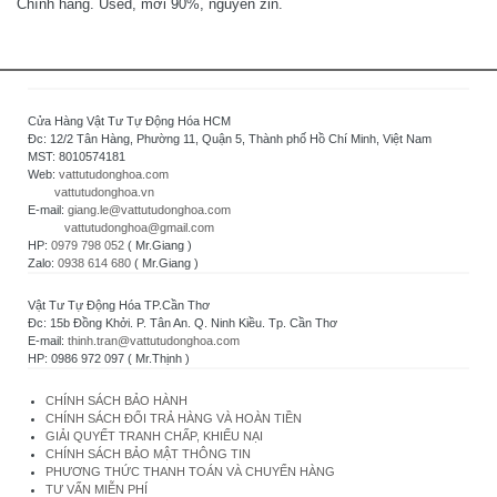
Chính hãng. Used, mới 90%, nguyên zin.
Cửa Hàng Vật Tư Tự Động Hóa HCM
Đc: 12/2 Tân Hàng, Phường 11, Quận 5, Thành phố Hồ Chí Minh, Việt Nam
MST: 8010574181
Web:
vattutudonghoa.com
vattutudonghoa.vn
E-mail:
giang.le@vattutudonghoa.com
vattutudonghoa@gmail.com
HP:
0979 798 052
( Mr.Giang )
Zalo:
0938 614 680
( Mr.Giang )
Vật Tư Tự Động Hóa TP.Cần Thơ
Đc: 15b Đồng Khởi. P. Tân An. Q. Ninh Kiều. Tp. Cần Thơ
E-mail:
thinh.tran@vattutudonghoa.com
HP: 0986 972 097 ( Mr.Thịnh )
CHÍNH SÁCH BẢO HÀNH
CHÍNH SÁCH ĐỔI TRẢ HÀNG VÀ HOÀN TIỀN
GIẢI QUYẾT TRANH CHẤP, KHIẾU NẠI
CHÍNH SÁCH BẢO MẬT THÔNG TIN
PHƯƠNG THỨC THANH TOÁN VÀ CHUYỂN HÀNG
TƯ VẤN MIỄN PHÍ