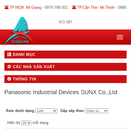
TP.HCM: Mr.Giang -
0979 798 052
TP.Cần Thơ: Mr.Thịnh -
0986
972 097
Toggle
navigat
DANH MỤC
CÁC NHÀ SẢN XUẤT
THÔNG TIN
Panasonic Industrial Devices SUNX Co.,Ltd
Xem dưới dạng
Sắp xếp theo
Hiển thị
mỗi trang