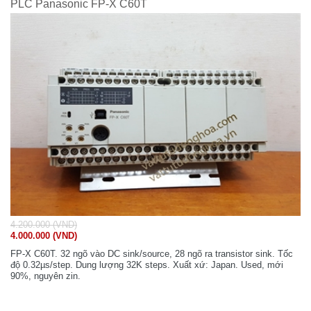
PLC Panasonic FP-X C60T
4.200.000 (VND)
4.000.000 (VND)
FP-X C60T. 32 ngõ vào DC sink/source, 28 ngõ ra transistor sink. Tốc
độ 0.32µs/step. Dung lượng 32K steps. Xuất xứ: Japan. Used, mới
90%, nguyên zin.