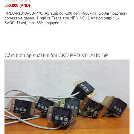
600.000 (VND)
550.000 (VND)
PPD3-R10NA-6B-P70. Áp suất đo -100 đến +980kPa. Đo Air hoặc non-
corressive gases. 1 ngõ ra Transistor NPN NO, 1 Analog output 1-
5VDC. Used, mới 85%, nguyên zin.
Cảm biến áp suất khí âm CKD PPD-V01AHN-6P