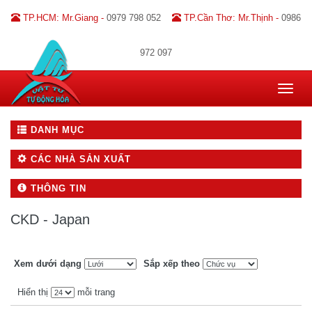
TP.HCM: Mr.Giang -
0979 798 052
TP.Cần Thơ: Mr.Thịnh -
0986
972 097
Toggle
navigat
DANH MỤC
CÁC NHÀ SẢN XUẤT
THÔNG TIN
CKD - Japan
Xem dưới dạng
Sắp xếp theo
Hiển thị
mỗi trang