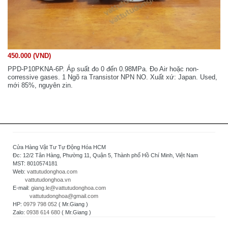
450.000 (VND)
PPD-P10PKNA-6P. Áp suất đo 0 đến 0.98MPa. Đo Air hoặc non-
corressive gases. 1 Ngõ ra Transistor NPN NO. Xuất xứ: Japan. Used,
mới 85%, nguyên zin.
Cửa Hàng Vật Tư Tự Động Hóa HCM
Đc: 12/2 Tân Hàng, Phường 11, Quận 5, Thành phố Hồ Chí Minh, Việt Nam
MST: 8010574181
Web:
vattutudonghoa.com
vattutudonghoa.vn
E-mail:
giang.le@vattutudonghoa.com
vattutudonghoa@gmail.com
HP:
0979 798 052
( Mr.Giang )
Zalo:
0938 614 680
( Mr.Giang )