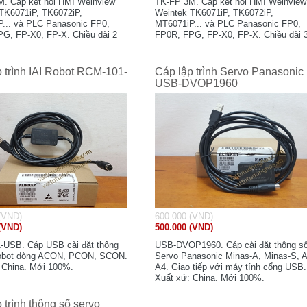
. Cáp kết nối HMI Weinview
TK-FP 3M. Cáp kết nối HMI Weinview
TK6071iP, TK6072iP,
Weintek TK6071iP, TK6072iP,
... và PLC Panasonic FP0,
MT6071iP... và PLC Panasonic FP0,
G, FP-X0, FP-X. Chiều dài 2
FP0R, FPG, FP-X0, FP-X. Chiều dài 
t xứ: China. Mới 100%.
mét. Xuất xứ: China. Mới 100%.
 trình IAI Robot RCM-101-
Cáp lập trình Servo Panasonic
USB-DVOP1960
(VND)
600.000 (VND)
(VND)
500.000 (VND)
USB. Cáp USB cài đặt thông
USB-DVOP1960. Cáp cài đặt thông s
Robot dòng ACON, PCON, SCON.
Servo Panasonic Minas-A, Minas-S, A
 China. Mới 100%.
A4. Giao tiếp với máy tính cổng USB.
Xuất xứ: China. Mới 100%.
p trình thông số servo