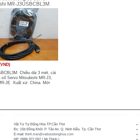
ishi MR-J3USBCBL3M
(VND)
CBL3M. Chiều dài 3 mét, cài
g số Servo Mitsubishi MR-J3,
-JE. Xuất xứ: China. Mới
Vật Tư Tự Động Hóa TP.Cần Thơ
Đc: 15b Đồng Khởi. P. Tân An. Q. Ninh Kiều. Tp. Cần Thơ
E-mail:
thinh.tran@vattutudonghoa.com
HP: 0986 972 097 ( Mr.Thịnh )