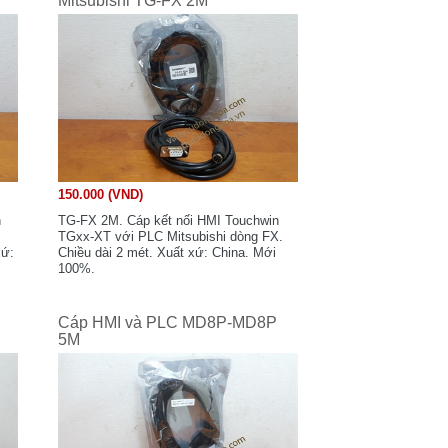
Mitsubishi TG-FX 2M
150.000 (VND)
n
TG-FX 2M. Cáp kết nối HMI Touchwin
TGxx-XT với PLC Mitsubishi dòng FX.
xứ:
Chiều dài 2 mét. Xuất xứ: China. Mới
100%.
Cáp HMI và PLC MD8P-MD8P
5M