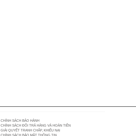
CHÍNH SÁCH BẢO HÀNH
CHÍNH SÁCH ĐỔI TRẢ HÀNG VÀ HOÀN TIỀN
GIẢI QUYẾT TRANH CHẤP, KHIẾU NẠI
CHÍNH SÁCH BẢO MẬT THÔNG TIN