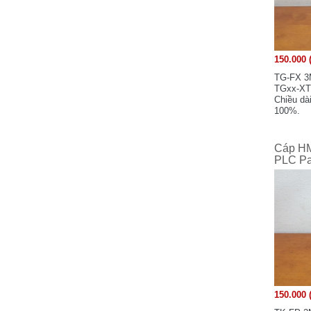
Matsushita Electric Works, Ltd - Japan
Minebea - Japan
MOXA - Taiwan
150.000 
Siemens - Germany
TG-FX 3M
SIEMENS Electrical Apparatus co.,Ltd
TGxx-XT 
Suzhou Chengdu Branch
Chiều dà
100%.
Samwontech - Korea
Sunx-Panasonic - Japan
Shihlin Electric - Taiwan
Cáp HM
PLC Pa
SHARP
Schneider Electric - France
SMC - Japan
SHINDENGEN
Samwha
Sumtak - Japan
SICK - Germany
Shinko Technos - Japan
150.000 
Sumitomo Heavy Industries. Ltd - JAPAN