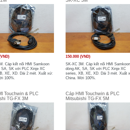
 2M
SK-XC 3M
(VND)
150.000 (VND)
M. Cáp kết nối HMI Samkoon
SK-XC 3M. Cáp kết nối HMI Samkoo
 SA, SK với PLC Xinje XC
dòng AK, SA, SK với PLC Xinje XC
XB, XE, XD. Dài 2 mét. Xuất xứ:
series, XB, XE, XD. Dài 3 mét. Xuất 
ới 100%.
China. Mới 100%.
I Touchwin & PLC
Cáp HMI Touchwin & PLC
ishi TG-FX 3M
Mitsubishi TG-FX 5M