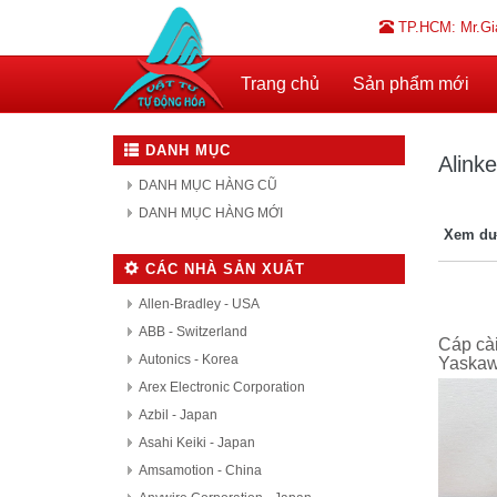
TP.HCM: Mr.Gi
Trang chủ
Sản phẩm mới
DANH MỤC
Alinke
DANH MỤC HÀNG CŨ
DANH MỤC HÀNG MỚI
Xem dư
CÁC NHÀ SẢN XUẤT
Allen-Bradley - USA
ABB - Switzerland
Cáp cài
Autonics - Korea
Yaska
Arex Electronic Corporation
Azbil - Japan
Asahi Keiki - Japan
Amsamotion - China