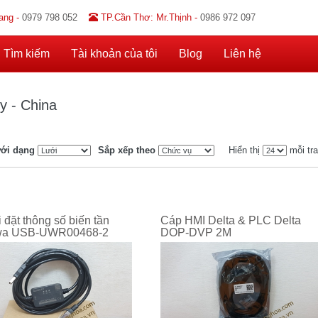
ang -
0979 798 052
TP.Cần Thơ: Mr.Thịnh -
0986 972 097
Tìm kiếm
Tài khoản của tôi
Blog
Liên hệ
y - China
ới dạng
Sắp xếp theo
Hiển thị
mỗi tr
 đặt thông số biến tần
Cáp HMI Delta & PLC Delta
wa USB-UWR00468-2
DOP-DVP 2M