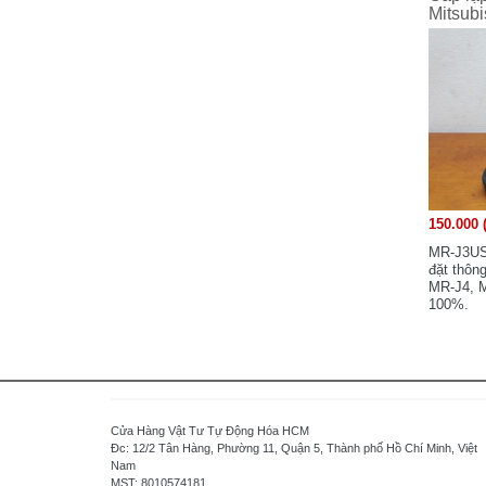
Watt - Taiwan
Mitsub
Watlow - USA
Wittenstein - Germany
WAGO - Germany
Weinview - China
Weintek - Taiwan
LS Industrial Systems - Korea
LG Industrial Systems - Korea
150.000 
LG Electronics - Korea
MR-J3USB
LAMBDA - JAPAN
đặt thôn
LENZE - Germany
MR-J4, MR
100%.
Balluff - Germany
Baumer - Switzerland
Beckhoff - Germany
B&R Industrial Automation GmbH - Austria
Banner - USA
Cửa Hàng Vật Tư Tự Động Hóa HCM
Buffalo - Japan
Đc: 12/2 Tân Hàng, Phường 11, Quận 5, Thành phố Hồ Chí Minh, Việt
Nam
Yaskawa - Japan
MST: 8010574181