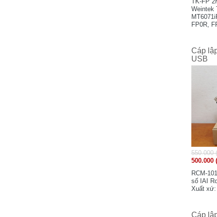
TK-FP 2M
Swallow Electric Co.,Ltd - Japan
Weintek 
MT6071iP
Schaffner Group - Switzerland
FP0R, FP
Shenzhen Samkoon Technology
mét. Xuấ
Corporation Ltd
Cáp lập
Soshin Electric Co.,Ltd - Japan
USB
Sanken Electric Co.,Ltd - Japan
Samsung - Korea
SAGInoMIYA - Japan
Secomea - Denmark
Santron Ltd - Japan
Sony - Japan
STN Sensortechnik AG - Vantaa, Finland
Safegauge - Taiwan
550.000 
500.000 
Sensata Technologies, Inc - USA
Schmersal - Germany
RCM-101-
số IAI 
Weidmuller - Germany
Xuất xứ:
WIKA - Germany
Wuxi Xinje Electronic Co.,Ltd - China
Cáp lậ