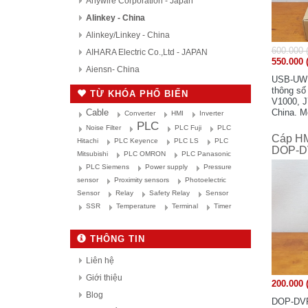
Anywire Corporation - Japan
Alinkey - China
Alinkey/Linkey - China
600.000 
AIHARA Electric Co.,Ltd - JAPAN
550.000 
Aiensn- China
USB-UWR
AutomationDirect - USA
thông số
TỪ KHÓA PHỔ BIẾN
V1000, J
D.H.M Korea
China. 
Cable
Converter
HMI
Inverter
Delta - Taiwan
PLC
Noise Filter
PLC Fuji
PLC
Cáp HM
Danfoss - Denmark
Hitachi
PLC Keyence
PLC LS
PLC
DOP-D
Mitsubishi
PLC OMRON
PLC Panasonic
DAITRON
PLC Siemens
Power supply
Pressure
Delta Electronics, Inc
sensor
Proximity sensors
Photoelectric
Densei-Lambda - Japan
Sensor
Relay
Safety Relay
Sensor
Daihara Electric Co.,Ltd - Japan
SSR
Temperature
Terminal
Timer
Di-soric - Germany
THÔNG TIN
Denki Seikosha - Japan
Daiichi Electronics co.,Ltd - Japan
Liên hệ
Fuji Electric - Japan
Giới thiệu
200.000 
FESTO
Blog
DOP-DVP 