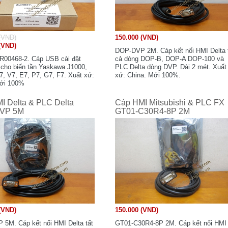
(VND)
150.000 (VND)
(VND)
DOP-DVP 2M. Cáp kết nối HMI Delta 
00468-2. Cáp USB cài đặt
cả dòng DOP-B, DOP-A DOP-100 và
 cho biến tần Yaskawa J1000,
PLC Delta dòng DVP. Dài 2 mét. Xuất
7, V7, E7, P7, G7, F7. Xuất xứ:
xứ: China. Mới 100%.
Mới 100%
I Delta & PLC Delta
Cáp HMI Mitsubishi & PLC FX
VP 5M
GT01-C30R4-8P 2M
(VND)
150.000 (VND)
5M. Cáp kết nối HMI Delta tất
GT01-C30R4-8P 2M. Cáp kết nối HMI