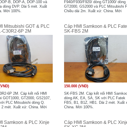
 DOP-B, DOP-A, DOP-100 và
F940/F930/F920/ dòng GT1000/ dòng
a dòng DVP. Dài 5 mét. Xuất
GT2000, GS2000 và PLC Mitsubishi 
a. Mới 100%.
Chiều dài 2m. Xuất xứ: China. Mới
100%.
I Mitsubishi GOT & PLC
Cáp HMI Samkoon & PLC Fate
1-C30R2-6P 2M
SK-FBS 2M
(VND)
150.000 (VND)
R2-6P 2M. Cáp kết nối HMI
SK-FBS 2M. Cáp kết nối HMI Samko
hi GOT1000, GT2000, GS2107,
dòng AK, EA, SA, SK với PLC Fatek
ới PLC Mitsubishi dòng Q.
FBS, B1, B1Z, HB1. Dài 2 mét. Xuất 
i 2 mét. Xuất xứ: China. Mới
China. Mới 100%.
I Samkoon & PLC Xinje
Cáp HMI Samkoon & PLC Xinj