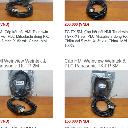
(VND)
200.000 (VND)
. Cáp kết nối HMI Touchwin
TG-FX 5M. Cáp kết nối HMI Touchwin
với PLC Mitsubishi dòng FX.
TGxx-XT với PLC Mitsubishi dòng FX
i 3 mét. Xuất xứ: China. Mới
Chiều dài 5 mét. Xuất xứ: China. Mới
100%.
I Weinview Weintek &
Cáp HMI Weinview Weintek &
nasonic TK-FP 2M
PLC Panasonic TK-FP 3M
(VND)
150.000 (VND)