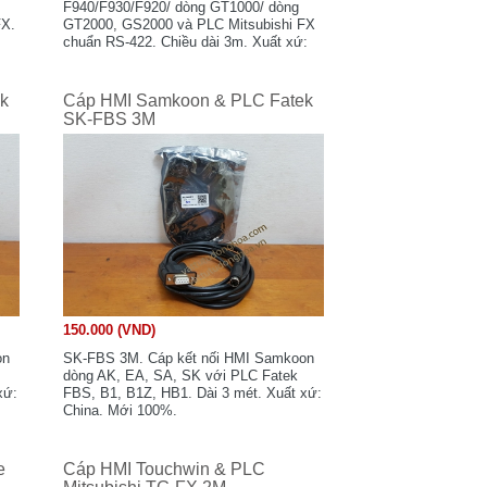
F940/F930/F920/ dòng GT1000/ dòng
FX.
GT2000, GS2000 và PLC Mitsubishi FX
chuẩn RS-422. Chiều dài 3m. Xuất xứ:
China. Mới 100%.
k
Cáp HMI Samkoon & PLC Fatek
SK-FBS 3M
150.000 (VND)
on
SK-FBS 3M. Cáp kết nối HMI Samkoon
dòng AK, EA, SA, SK với PLC Fatek
xứ:
FBS, B1, B1Z, HB1. Dài 3 mét. Xuất xứ:
China. Mới 100%.
e
Cáp HMI Touchwin & PLC