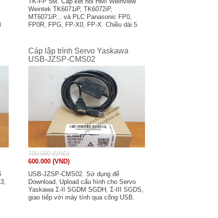
TK-FP 5M. Cáp kết nối HMI Weinview
Weintek TK6071iP, TK6072iP,
MT6071iP... và PLC Panasonic FP0,
3
FP0R, FPG, FP-X0, FP-X. Chiều dài 5
mét. Xuất xứ: China. Mới 100%.
Cáp lập trình Servo Yaskawa
USB-JZSP-CMS02
700.000 (VND)
600.000 (VND)
ố
USB-JZSP-CMS02. Sử dụng để
3,
Download, Upload cấu hình cho Servo
Yaskawa Σ-II SGDM SGDH, Σ-III SGDS,
giao tiếp với máy tính qua cổng USB.
Xuất xứ: China. Mới 100%.