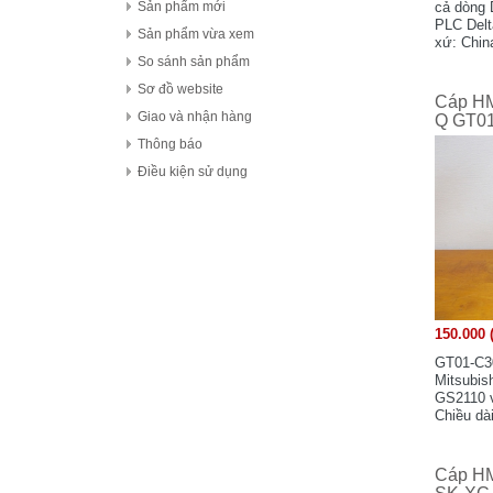
FDK Coperation
cả dòng
Sản phẩm mới
PLC Delt
Hitachi - Japan
Sản phẩm vừa xem
xứ: Chin
HCFA - China
So sánh sản phẩm
HIOKI - Japan
Sơ đồ website
Cáp HM
HAGER
Giao và nhận hàng
Q GT0
HONEYWELL
Thông báo
Hanyoung - Korea
Điều kiện sử dụng
HAKKO Electronics - JAPAN
Hokuyo Automatic Co., Ltd - Japan
IFM - GERMANY
Idec Izumi Corp - Japan
IDEC Corporation - Japan
150.000 
IHI - JAPAN
IOR
GT01-C30
Mitsubis
ICHIDEN - JAPAN
GS2110 v
Chiều dà
IAI Corporation - Japan
100%.
K.A Schmersal GmbH & Co.KG - Germany
Kasuga Electric Works Ltd - Japan
Cáp HM