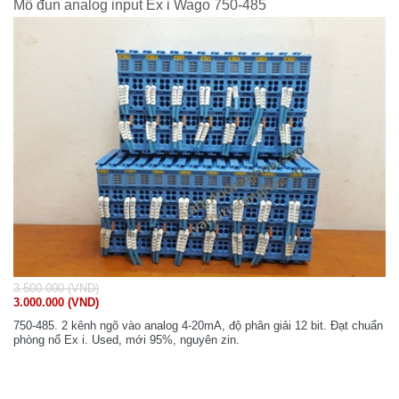
Mô đun analog input Ex i Wago 750-485
3.500.000 (VND)
3.000.000 (VND)
750-485. 2 kênh ngõ vào analog 4-20mA, độ phân giải 12 bit. Đạt chuẩn
phòng nổ Ex i. Used, mới 95%, nguyên zin.