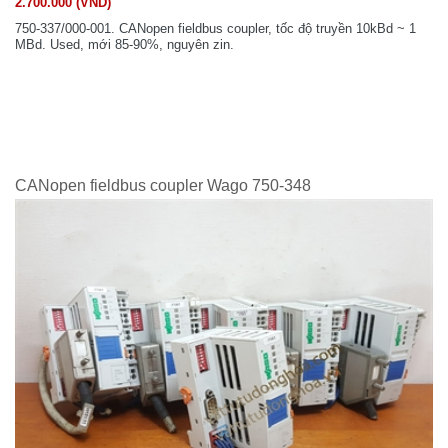
2.700.000 (VND)
750-337/000-001. CANopen fieldbus coupler, tốc độ truyền 10kBd ~ 1
MBd. Used, mới 85-90%, nguyên zin.
CANopen fieldbus coupler Wago 750-348