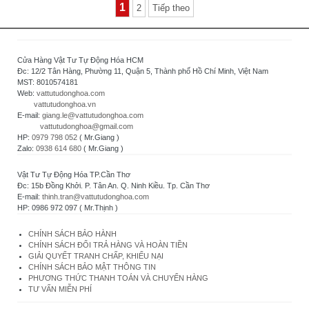
1
2
Tiếp theo
Cửa Hàng Vật Tư Tự Động Hóa HCM
Đc: 12/2 Tân Hàng, Phường 11, Quận 5, Thành phố Hồ Chí Minh, Việt Nam
MST: 8010574181
Web:
vattutudonghoa.com
vattutudonghoa.vn
E-mail:
giang.le@vattutudonghoa.com
vattutudonghoa@gmail.com
HP:
0979 798 052
( Mr.Giang )
Zalo:
0938 614 680
( Mr.Giang )
Vật Tư Tự Động Hóa TP.Cần Thơ
Đc: 15b Đồng Khởi. P. Tân An. Q. Ninh Kiều. Tp. Cần Thơ
E-mail:
thinh.tran@vattutudonghoa.com
HP: 0986 972 097 ( Mr.Thịnh )
CHÍNH SÁCH BẢO HÀNH
CHÍNH SÁCH ĐỔI TRẢ HÀNG VÀ HOÀN TIỀN
GIẢI QUYẾT TRANH CHẤP, KHIẾU NẠI
CHÍNH SÁCH BẢO MẬT THÔNG TIN
PHƯƠNG THỨC THANH TOÁN VÀ CHUYỂN HÀNG
TƯ VẤN MIỄN PHÍ