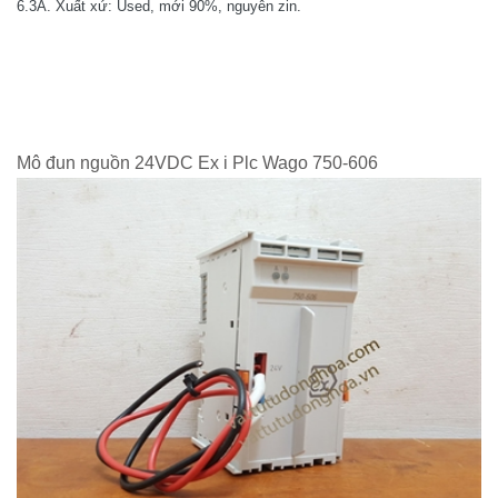
6.3A. Xuất xứ: Used, mới 90%, nguyên zin.
Mô đun nguồn 24VDC Ex i Plc Wago 750-606