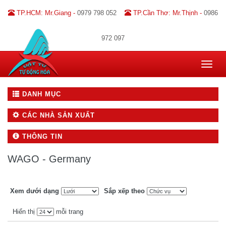
TP.HCM: Mr.Giang -
0979 798 052
TP.Cần Thơ: Mr.Thịnh -
0986
972 097
Toggle
navigat
DANH MỤC
CÁC NHÀ SẢN XUẤT
THÔNG TIN
WAGO - Germany
Xem dưới dạng
Sắp xếp theo
Hiển thị
mỗi trang