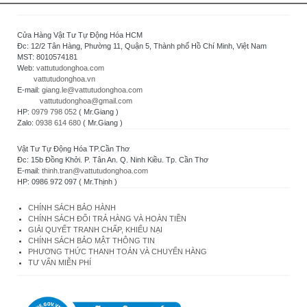
Cửa Hàng Vật Tư Tự Động Hóa HCM
Đc: 12/2 Tân Hàng, Phường 11, Quận 5, Thành phố Hồ Chí Minh, Việt Nam
MST: 8010574181
Web:
vattutudonghoa.com
vattutudonghoa.vn
E-mail:
giang.le@vattutudonghoa.com
vattutudonghoa@gmail.com
HP:
0979 798 052
( Mr.Giang )
Zalo:
0938 614 680
( Mr.Giang )
Vật Tư Tự Động Hóa TP.Cần Thơ
Đc: 15b Đồng Khởi. P. Tân An. Q. Ninh Kiều. Tp. Cần Thơ
E-mail:
thinh.tran@vattutudonghoa.com
HP: 0986 972 097 ( Mr.Thịnh )
CHÍNH SÁCH BẢO HÀNH
CHÍNH SÁCH ĐỔI TRẢ HÀNG VÀ HOÀN TIỀN
GIẢI QUYẾT TRANH CHẤP, KHIẾU NẠI
CHÍNH SÁCH BẢO MẬT THÔNG TIN
PHƯƠNG THỨC THANH TOÁN VÀ CHUYỂN HÀNG
TƯ VẤN MIỄN PHÍ