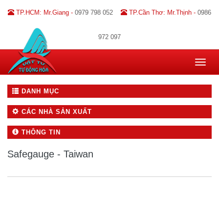
TP.HCM: Mr.Giang -
0979 798 052
TP.Cần Thơ: Mr.Thịnh -
0986
972 097
Toggle
navigat
DANH MỤC
CÁC NHÀ SẢN XUẤT
THÔNG TIN
Safegauge - Taiwan