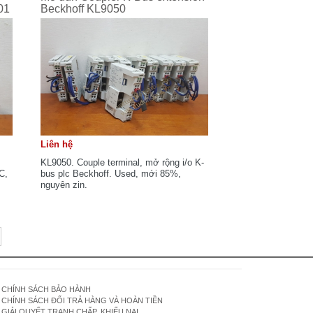
01
Beckhoff KL9050
Liên hệ
KL9050. Couple terminal, mở rộng i/o K-
C,
bus plc Beckhoff. Used, mới 85%,
.
nguyên zin.
CHÍNH SÁCH BẢO HÀNH
CHÍNH SÁCH ĐỔI TRẢ HÀNG VÀ HOÀN TIỀN
GIẢI QUYẾT TRANH CHẤP, KHIẾU NẠI