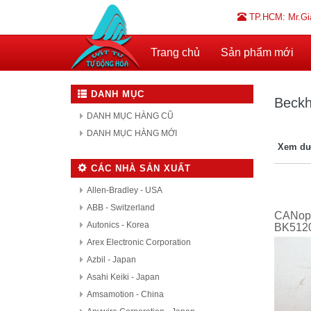
TP.HCM: Mr.Gi
Trang chủ
Sản phẩm mới
DANH MỤC
Beckh
DANH MỤC HÀNG CŨ
DANH MỤC HÀNG MỚI
Xem dư
CÁC NHÀ SẢN XUẤT
Allen-Bradley - USA
ABB - Switzerland
CANope
Autonics - Korea
BK512
Arex Electronic Corporation
Azbil - Japan
Asahi Keiki - Japan
Amsamotion - China