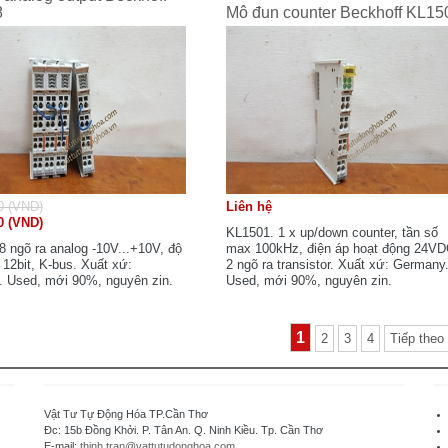
8
Mô đun counter Beckhoff KL15
0 (VND)
Liên hệ
0 (VND)
KL1501. 1 x up/down counter, tần số
8 ngõ ra analog -10V...+10V, độ
max 100kHz, điện áp hoạt động 24VD
 12bit, K-bus. Xuất xứ:
2 ngõ ra transistor. Xuất xứ: Germany
 Used, mới 90%, nguyên zin.
Used, mới 90%, nguyên zin.
1
2
3
4
Tiếp theo
Vật Tư Tự Động Hóa TP.Cần Thơ
Đc: 15b Đồng Khởi. P. Tân An. Q. Ninh Kiều. Tp. Cần Thơ
E-mail:
thinh.tran@vattutudonghoa.com