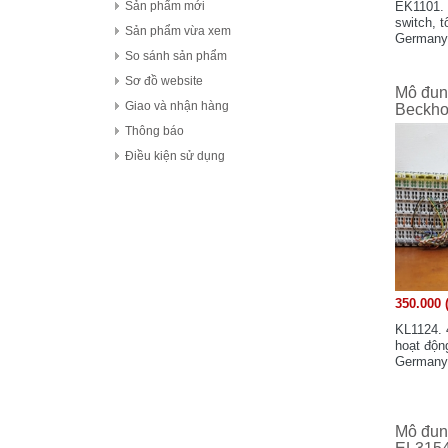
FDK Coperation
EK1101. 
Sản phẩm mới
switch, t
Hitachi - Japan
Sản phẩm vừa xem
Germany.
HCFA - China
So sánh sản phẩm
HIOKI - Japan
Sơ đồ website
Mô đun
HAGER
Giao và nhận hàng
Beckho
HONEYWELL
Thông báo
Hanyoung - Korea
Điều kiện sử dụng
HAKKO Electronics - JAPAN
Hokuyo Automatic Co., Ltd - Japan
IFM - GERMANY
Idec Izumi Corp - Japan
IDEC Corporation - Japan
350.000 
IHI - JAPAN
IOR
KL1124. 
hoạt độn
ICHIDEN - JAPAN
Germany.
IAI Corporation - Japan
K.A Schmersal GmbH & Co.KG - Germany
Kasuga Electric Works Ltd - Japan
Mô đun 