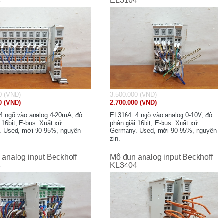
4
EL3164
0 (VND)
3.500.000 (VND)
0 (VND)
2.700.000 (VND)
4 ngõ vào analog 4-20mA, độ
EL3164. 4 ngõ vào analog 0-10V, độ
 16bit, E-bus. Xuất xứ:
phân giải 16bit, E-bus. Xuất xứ:
 Used, mới 90-95%, nguyên
Germany. Used, mới 90-95%, nguyên
zin.
analog input Beckhoff
Mô đun analog input Beckhoff
4
KL3404