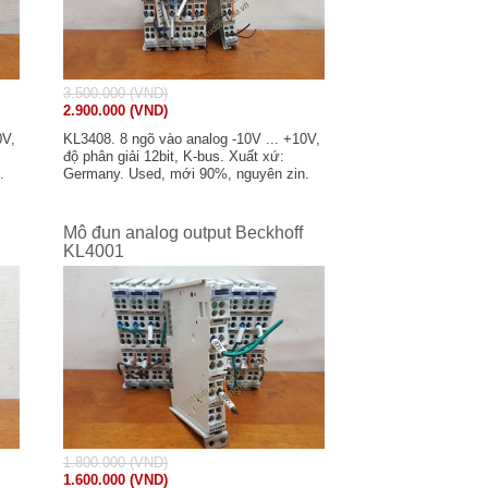
3.500.000 (VND)
2.900.000 (VND)
0V,
KL3408. 8 ngõ vào analog -10V ... +10V,
độ phân giải 12bit, K-bus. Xuất xứ:
.
Germany. Used, mới 90%, nguyên zin.
Mô đun analog output Beckhoff
KL4001
1.800.000 (VND)
1.600.000 (VND)