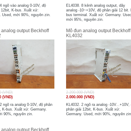
4 ngõ vào analog 0-10V, độ
EL4038. 8 kênh analog output, dãy
 12bit, K-bus. Xuất xứ:
analog -10~+10V, độ phân giải 12 bit. 
 Used, mới 90%, nguyên zin.
bus terminal. Xuất xứ: Germany. Use
mới 95%, nguyên zin.
analog output Beckhoff
Mô đun analog output Beckhoff
2
KL4032
0 (VND)
2.200.000 (VND)
0 (VND)
2.000.000 (VND)
2 ngõ ra analog 0-10V, độ phân
KL4032. 2 ngõ ra analog -10V...+10V,
t, K-bus. Xuất xứ: Germany.
phân giải 12bit, K-bus. Xuất xứ:
i 90%, nguyên zin.
Germany. Used, mới 90%, nguyên zin
analog output Beckhoff