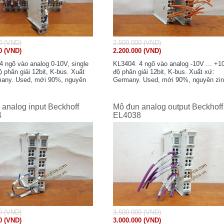
0 (VND)
2.500.000 (VND)
0 (VND)
2.200.000 (VND)
4 ngõ vào analog 0-10V, single
KL3404. 4 ngõ vào analog -10V ... +1
 phân giải 12bit, K-bus. Xuất
độ phân giải 12bit, K-bus. Xuất xứ:
any. Used, mới 90%, nguyên
Germany. Used, mới 90%, nguyên zin
analog input Beckhoff
Mô đun analog output Beckhoff
4
EL4038
0 (VND)
3.500.000 (VND)
0 (VND)
3.000.000 (VND)