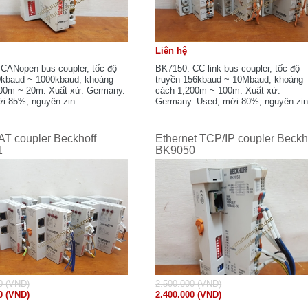
Liên hệ
CANopen bus coupler, tốc độ
BK7150. CC-link bus coupler, tốc độ
0kbaud ~ 1000kbaud, khoảng
truyền 156kbaud ~ 10Mbaud, khoảng
00m ~ 20m. Xuất xứ: Germany.
cách 1,200m ~ 100m. Xuất xứ:
i 85%, nguyên zin.
Germany. Used, mới 80%, nguyên zin
AT coupler Beckhoff
Ethernet TCP/IP coupler Beckh
1
BK9050
0 (VND)
2.500.000 (VND)
0 (VND)
2.400.000 (VND)