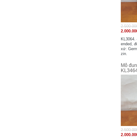
Matsushita Electric Works, Ltd - Japan
Minebea - Japan
MOXA - Taiwan
2.500.00
Siemens - Germany
2.000.00
SIEMENS Electrical Apparatus co.,Ltd
KL3064. 
Suzhou Chengdu Branch
ended, độ
xứ: Germ
Samwontech - Korea
zin.
Sunx-Panasonic - Japan
Shihlin Electric - Taiwan
Mô đun 
KL346
SHARP
Schneider Electric - France
SMC - Japan
SHINDENGEN
Samwha
Sumtak - Japan
SICK - Germany
Shinko Technos - Japan
2.500.00
Sumitomo Heavy Industries. Ltd - JAPAN
2.000.00