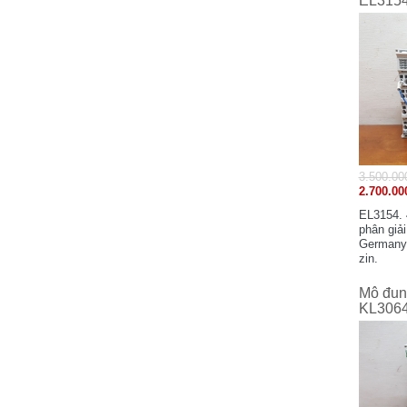
EL315
Keyence - Japan
KAWAMURA
KINCO Electric (Shenzhen) Ltd
KOYO Electronics Industries Co., Ltd -
JAPAN
Koganei - Japan
KAKO Electronics Co.,Ltd - JAPAN
Mitsubishi - Japan
3.500.00
Mitsubishi Electric Automation
2.700.00
Manufacturing (Changshu) Co.,Ltd
EL3154. 
Microsonic - Germany
phân giải
MEAN WELL - TAIWAN
Germany.
zin.
Merlin Gerin
MTT Corporation - Japan
Mô đun 
KL306
MAXELL - JAPAN
M-SYSTEM - Japan
MOELLER
Murr Elektronik - Germany
Michael Riedel - Germany