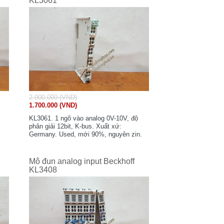
KL3061
2.000.000 (VND)
1.700.000 (VND)
KL3061. 1 ngõ vào analog 0V-10V, độ
phân giải 12bit, K-bus. Xuất xứ:
Germany. Used, mới 90%, nguyên zin.
Mô đun analog input Beckhoff
KL3408