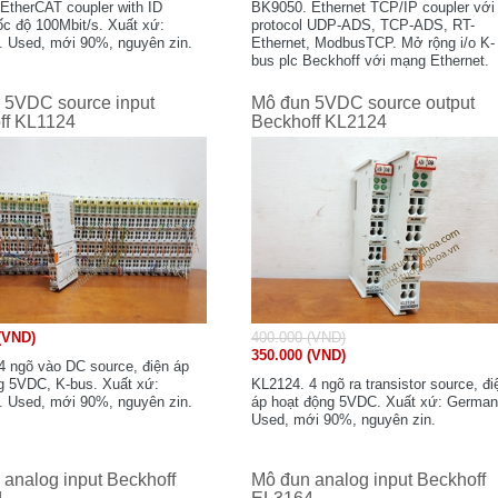
EtherCAT coupler with ID
BK9050. Ethernet TCP/IP coupler với
ốc độ 100Mbit/s. Xuất xứ:
protocol UDP-ADS, TCP-ADS, RT-
 Used, mới 90%, nguyên zin.
Ethernet, ModbusTCP. Mở rộng i/o K-
bus plc Beckhoff với mạng Ethernet.
Used, mới 85%, nguyên zin.
 5VDC source input
Mô đun 5VDC source output
ff KL1124
Beckhoff KL2124
(VND)
400.000 (VND)
350.000 (VND)
4 ngõ vào DC source, điện áp
g 5VDC, K-bus. Xuất xứ:
KL2124. 4 ngõ ra transistor source, đi
 Used, mới 90%, nguyên zin.
áp hoạt động 5VDC. Xuất xứ: German
Used, mới 90%, nguyên zin.
analog input Beckhoff
Mô đun analog input Beckhoff