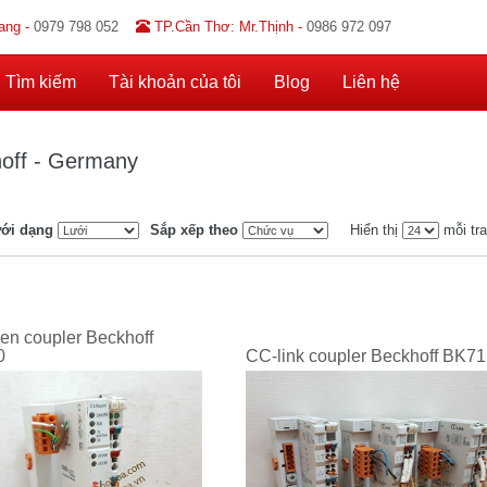
ang -
0979 798 052
TP.Cần Thơ: Mr.Thịnh -
0986 972 097
Tìm kiếm
Tài khoản của tôi
Blog
Liên hệ
off - Germany
ới dạng
Sắp xếp theo
Hiển thị
mỗi tr
n coupler Beckhoff
0
CC-link coupler Beckhoff BK7