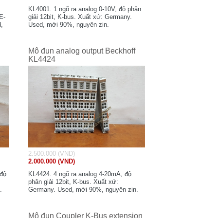
KL4001. 1 ngõ ra analog 0-10V, độ phân
E-
giải 12bit, K-bus. Xuất xứ: Germany.
d,
Used, mới 90%, nguyên zin.
Mô đun analog output Beckhoff
KL4424
2.500.000 (VND)
2.000.000 (VND)
 độ
KL4424. 4 ngõ ra analog 4-20mA, độ
phân giải 12bit, K-bus. Xuất xứ:
.
Germany. Used, mới 90%, nguyên zin.
Mô đun Coupler K-Bus extension