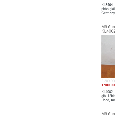
Swallow Electric Co.,Ltd - Japan
KL3464. 
phân giải
Schaffner Group - Switzerland
Germany.
Shenzhen Samkoon Technology
Corporation Ltd
Mô đun 
Soshin Electric Co.,Ltd - Japan
KL400
Sanken Electric Co.,Ltd - Japan
Samsung - Korea
SAGInoMIYA - Japan
Secomea - Denmark
Santron Ltd - Japan
Sony - Japan
STN Sensortechnik AG - Vantaa, Finland
Safegauge - Taiwan
2.200.00
1.900.00
Sensata Technologies, Inc - USA
Schmersal - Germany
KL4002. 
giải 12bi
Weidmuller - Germany
Used, mớ
WIKA - Germany
Wuxi Xinje Electronic Co.,Ltd - China
Mô đun 