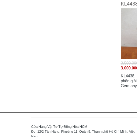
Watt - Taiwan
KL443
Watlow - USA
Wittenstein - Germany
WAGO - Germany
Weinview - China
Weintek - Taiwan
LS Industrial Systems - Korea
LG Industrial Systems - Korea
3.500.00
LG Electronics - Korea
3.000.00
LAMBDA - JAPAN
KL4438. 
LENZE - Germany
phân giải
Germany.
Balluff - Germany
Baumer - Switzerland
Beckhoff - Germany
B&R Industrial Automation GmbH - Austria
Banner - USA
Buffalo - Japan
Cửa Hàng Vật Tư Tự Động Hóa HCM
Đc: 12/2 Tân Hàng, Phường 11, Quận 5, Thành phố Hồ Chí Minh, Việt
Yaskawa - Japan
Nam