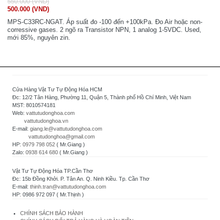
550.000 (VND)
500.000 (VND)
MPS-C33RC-NGAT. Áp suất đo -100 đến +100kPa. Đo Air hoặc non-
corressive gases. 2 ngõ ra Transistor NPN, 1 analog 1-5VDC. Used,
mới 85%, nguyên zin.
Cửa Hàng Vật Tư Tự Động Hóa HCM
Đc: 12/2 Tân Hàng, Phường 11, Quận 5, Thành phố Hồ Chí Minh, Việt Nam
MST: 8010574181
Web:
vattutudonghoa.com
vattutudonghoa.vn
E-mail:
giang.le@vattutudonghoa.com
vattutudonghoa@gmail.com
HP:
0979 798 052
( Mr.Giang )
Zalo:
0938 614 680
( Mr.Giang )
Vật Tư Tự Động Hóa TP.Cần Thơ
Đc: 15b Đồng Khởi. P. Tân An. Q. Ninh Kiều. Tp. Cần Thơ
E-mail:
thinh.tran@vattutudonghoa.com
HP: 0986 972 097 ( Mr.Thịnh )
CHÍNH SÁCH BẢO HÀNH