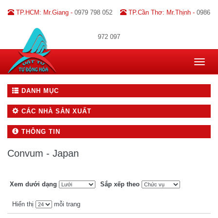
TP.HCM: Mr.Giang -
0979 798 052
TP.Cần Thơ: Mr.Thịnh -
0986
972 097
Toggle
navigat
DANH MỤC
CÁC NHÀ SẢN XUẤT
THÔNG TIN
Convum - Japan
Xem dưới dạng
Sắp xếp theo
Hiển thị
mỗi trang