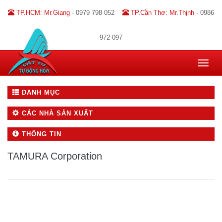
TP.HCM: Mr.Giang -
0979 798 052
TP.Cần Thơ: Mr.Thịnh -
0986
972 097
Toggle
navigat
DANH MỤC
CÁC NHÀ SẢN XUẤT
THÔNG TIN
TAMURA Corporation