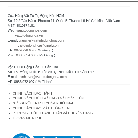
Cửa Hàng Vật Tư Tự Động Hóa HCM
Đc: 12/2 Tân Hàng, Phường 11, Quận 5, Thành phố Hồ Chí Minh, Việt Nam
MST: 8010574181
Web:
vattutudonghoa.com
vattutudonghoa.vn
E-mail:
giang.le@vattutudonghoa.com
vattutudonghoa@gmail.com
HP:
0979 798 052
( Mr.Giang )
Zalo:
0938 614 680
( Mr.Giang )
Vật Tư Tự Động Hóa TP.Cần Thơ
Đc: 15b Đồng Khởi. P. Tân An. Q. Ninh Kiều. Tp. Cần Thơ
E-mail:
thinh.tran@vattutudonghoa.com
HP: 0986 972 097 ( Mr.Thịnh )
CHÍNH SÁCH BẢO HÀNH
CHÍNH SÁCH ĐỔI TRẢ HÀNG VÀ HOÀN TIỀN
GIẢI QUYẾT TRANH CHẤP, KHIẾU NẠI
CHÍNH SÁCH BẢO MẬT THÔNG TIN
PHƯƠNG THỨC THANH TOÁN VÀ CHUYỂN HÀNG
TƯ VẤN MIỄN PHÍ