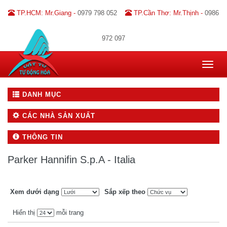
TP.HCM: Mr.Giang -
0979 798 052
TP.Cần Thơ: Mr.Thịnh -
0986
972 097
Toggle
navigat
DANH MỤC
CÁC NHÀ SẢN XUẤT
THÔNG TIN
Parker Hannifin S.p.A - Italia
Xem dưới dạng
Sắp xếp theo
Hiển thị
mỗi trang