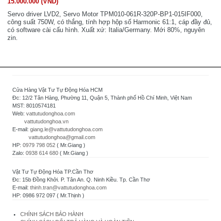
15.000.000 (VND)
Servo driver LVD2, Servo Motor TPM010-061R-320P-BP1-015IF000,
công suất 750W, có thắng, tính hợp hộp số Harmonic 61:1, cáp đầy đủ,
có software cài cấu hình. Xuất xứ: Italia/Germany. Mới 80%, nguyên
zin.
Cửa Hàng Vật Tư Tự Động Hóa HCM
Đc: 12/2 Tân Hàng, Phường 11, Quận 5, Thành phố Hồ Chí Minh, Việt Nam
MST: 8010574181
Web:
vattutudonghoa.com
vattutudonghoa.vn
E-mail:
giang.le@vattutudonghoa.com
vattutudonghoa@gmail.com
HP:
0979 798 052
( Mr.Giang )
Zalo:
0938 614 680
( Mr.Giang )
Vật Tư Tự Động Hóa TP.Cần Thơ
Đc: 15b Đồng Khởi. P. Tân An. Q. Ninh Kiều. Tp. Cần Thơ
E-mail:
thinh.tran@vattutudonghoa.com
HP: 0986 972 097 ( Mr.Thịnh )
CHÍNH SÁCH BẢO HÀNH