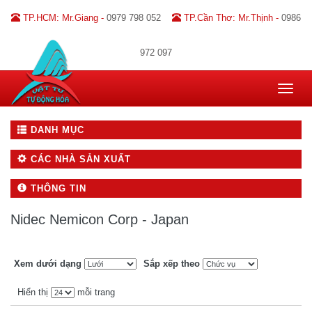
TP.HCM: Mr.Giang -
0979 798 052
TP.Cần Thơ: Mr.Thịnh -
0986
972 097
Toggle
navigat
DANH MỤC
CÁC NHÀ SẢN XUẤT
THÔNG TIN
Nidec Nemicon Corp - Japan
Xem dưới dạng
Sắp xếp theo
Hiển thị
mỗi trang