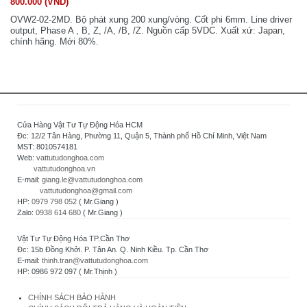
800.000 (VND)
OVW2-02-2MD. Bộ phát xung 200 xung/vòng. Cốt phi 6mm. Line driver
output, Phase A , B, Z, /A, /B, /Z. Nguồn cấp 5VDC. Xuất xứ: Japan,
chính hãng. Mới 80%.
Cửa Hàng Vật Tư Tự Động Hóa HCM
Đc: 12/2 Tân Hàng, Phường 11, Quận 5, Thành phố Hồ Chí Minh, Việt Nam
MST: 8010574181
Web:
vattutudonghoa.com
vattutudonghoa.vn
E-mail:
giang.le@vattutudonghoa.com
vattutudonghoa@gmail.com
HP:
0979 798 052
( Mr.Giang )
Zalo:
0938 614 680
( Mr.Giang )
Vật Tư Tự Động Hóa TP.Cần Thơ
Đc: 15b Đồng Khởi. P. Tân An. Q. Ninh Kiều. Tp. Cần Thơ
E-mail:
thinh.tran@vattutudonghoa.com
HP: 0986 972 097 ( Mr.Thịnh )
CHÍNH SÁCH BẢO HÀNH