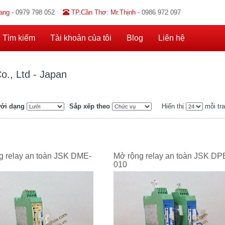
ang -
0979 798 052
TP.Cần Thơ: Mr.Thịnh -
0986 972 097
Tìm kiếm
Tài khoản của tôi
Blog
Liên hệ
o., Ltd - Japan
ới dạng
Sắp xếp theo
Hiển thị
mỗi tr
g relay an toàn JSK DME-
Mở rộng relay an toàn JSK DP
010