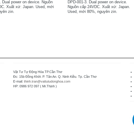
 Dual power on device. Nguồn
DPD-001-3. Dual power on device.
C. Xuất xứ: Japan. Used, mới
Nguồn cấp 24VDC. Xuất xứ: Japan.
yên zin.
Used, mới 80%, nguyên zin.
Vật Tư Tự Động Hóa TP.Cần Thơ
Đc: 15b Đồng Khởi. P. Tân An. Q. Ninh Kiều. Tp. Cần Thơ
E-mail:
thinh.tran@vattutudonghoa.com
HP: 0986 972 097 ( Mr.Thịnh )