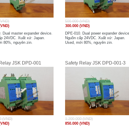
(VND)
500.000 (VND)
(VND)
300.000 (VND)
 Dual master expander device.
DPE-010. Dual power expander device
p 24VDC. Xuất xứ: Japan.
Nguồn cấp 24VDC. Xuất xứ: Japan.
i 80%, nguyên zin.
Used, mới 80%, nguyên zin.
 Relay JSK DPD-001
Safety Relay JSK DPD-001-3
0 (VND)
1.200.000 (VND)
(VND)
850.000 (VND)