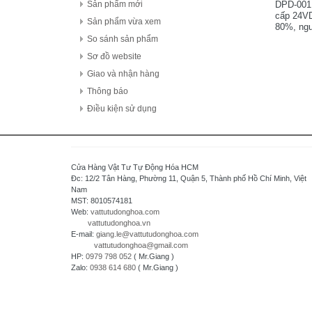
FDK Coperation
DPD-001.
Sản phẩm mới
cấp 24VD
Hitachi - Japan
Sản phẩm vừa xem
80%, ngu
HCFA - China
So sánh sản phẩm
HIOKI - Japan
Sơ đồ website
HAGER
Giao và nhận hàng
HONEYWELL
Thông báo
Hanyoung - Korea
Điều kiện sử dụng
HAKKO Electronics - JAPAN
Hokuyo Automatic Co., Ltd - Japan
IFM - GERMANY
Cửa Hàng Vật Tư Tự Động Hóa HCM
Idec Izumi Corp - Japan
Đc: 12/2 Tân Hàng, Phường 11, Quận 5, Thành phố Hồ Chí Minh, Việt
Nam
IDEC Corporation - Japan
MST: 8010574181
IHI - JAPAN
Web:
vattutudonghoa.com
vattutudonghoa.vn
IOR
E-mail:
giang.le@vattutudonghoa.com
ICHIDEN - JAPAN
vattutudonghoa@gmail.com
HP:
0979 798 052
( Mr.Giang )
IAI Corporation - Japan
Zalo:
0938 614 680
( Mr.Giang )
K.A Schmersal GmbH & Co.KG - Germany
Kasuga Electric Works Ltd - Japan