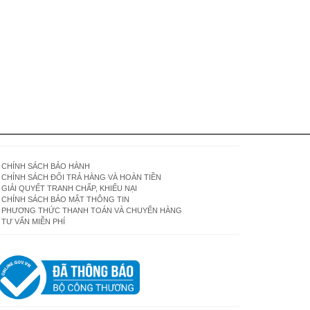
CHÍNH SÁCH BẢO HÀNH
CHÍNH SÁCH ĐỔI TRẢ HÀNG VÀ HOÀN TIỀN
GIẢI QUYẾT TRANH CHẤP, KHIẾU NẠI
CHÍNH SÁCH BẢO MẬT THÔNG TIN
PHƯƠNG THỨC THANH TOÁN VÀ CHUYỂN HÀNG
TƯ VẤN MIỄN PHÍ