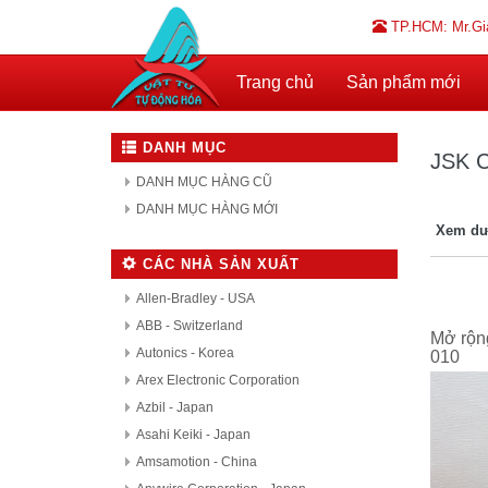
TP.HCM: Mr.Gi
Trang chủ
Sản phẩm mới
DANH MỤC
JSK C
DANH MỤC HÀNG CŨ
DANH MỤC HÀNG MỚI
Xem dư
CÁC NHÀ SẢN XUẤT
Allen-Bradley - USA
ABB - Switzerland
Mở rộn
Autonics - Korea
010
Arex Electronic Corporation
Azbil - Japan
Asahi Keiki - Japan
Amsamotion - China