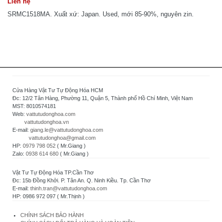
Liên hệ
SRMC1518MA. Xuất xứ: Japan. Used, mới 85-90%, nguyên zin.
Cửa Hàng Vật Tư Tự Động Hóa HCM
Đc: 12/2 Tân Hàng, Phường 11, Quận 5, Thành phố Hồ Chí Minh, Việt Nam
MST: 8010574181
Web:
vattutudonghoa.com
vattutudonghoa.vn
E-mail:
giang.le@vattutudonghoa.com
vattutudonghoa@gmail.com
HP:
0979 798 052
( Mr.Giang )
Zalo:
0938 614 680
( Mr.Giang )
Vật Tư Tự Động Hóa TP.Cần Thơ
Đc: 15b Đồng Khởi. P. Tân An. Q. Ninh Kiều. Tp. Cần Thơ
E-mail:
thinh.tran@vattutudonghoa.com
HP: 0986 972 097 ( Mr.Thịnh )
CHÍNH SÁCH BẢO HÀNH