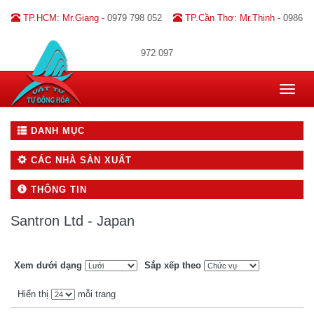
TP.HCM: Mr.Giang -
0979 798 052
TP.Cần Thơ: Mr.Thịnh -
0986
972 097
Toggle
navigat
DANH MỤC
CÁC NHÀ SẢN XUẤT
THÔNG TIN
Santron Ltd - Japan
Xem dưới dạng
Sắp xếp theo
Hiển thị
mỗi trang