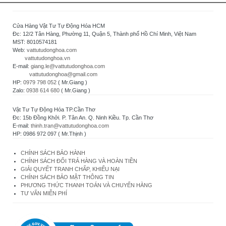
Cửa Hàng Vật Tư Tự Động Hóa HCM
Đc: 12/2 Tân Hàng, Phường 11, Quận 5, Thành phố Hồ Chí Minh, Việt Nam
MST: 8010574181
Web:
vattutudonghoa.com
vattutudonghoa.vn
E-mail:
giang.le@vattutudonghoa.com
vattutudonghoa@gmail.com
HP:
0979 798 052
( Mr.Giang )
Zalo:
0938 614 680
( Mr.Giang )
Vật Tư Tự Động Hóa TP.Cần Thơ
Đc: 15b Đồng Khởi. P. Tân An. Q. Ninh Kiều. Tp. Cần Thơ
E-mail:
thinh.tran@vattutudonghoa.com
HP: 0986 972 097 ( Mr.Thịnh )
CHÍNH SÁCH BẢO HÀNH
CHÍNH SÁCH ĐỔI TRẢ HÀNG VÀ HOÀN TIỀN
GIẢI QUYẾT TRANH CHẤP, KHIẾU NẠI
CHÍNH SÁCH BẢO MẬT THÔNG TIN
PHƯƠNG THỨC THANH TOÁN VÀ CHUYỂN HÀNG
TƯ VẤN MIỄN PHÍ