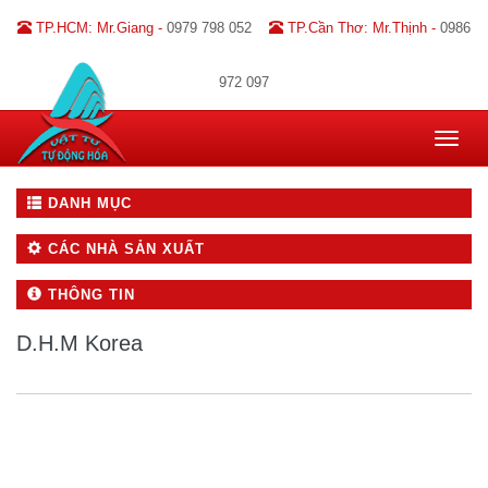
TP.HCM: Mr.Giang -
0979 798 052
TP.Cần Thơ: Mr.Thịnh -
0986
972 097
Toggle
navigat
DANH MỤC
CÁC NHÀ SẢN XUẤT
THÔNG TIN
D.H.M Korea