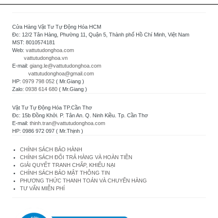
Cửa Hàng Vật Tư Tự Động Hóa HCM
Đc: 12/2 Tân Hàng, Phường 11, Quận 5, Thành phố Hồ Chí Minh, Việt Nam
MST: 8010574181
Web:
vattutudonghoa.com
vattutudonghoa.vn
E-mail:
giang.le@vattutudonghoa.com
vattutudonghoa@gmail.com
HP:
0979 798 052
( Mr.Giang )
Zalo:
0938 614 680
( Mr.Giang )
Vật Tư Tự Động Hóa TP.Cần Thơ
Đc: 15b Đồng Khởi. P. Tân An. Q. Ninh Kiều. Tp. Cần Thơ
E-mail:
thinh.tran@vattutudonghoa.com
HP: 0986 972 097 ( Mr.Thịnh )
CHÍNH SÁCH BẢO HÀNH
CHÍNH SÁCH ĐỔI TRẢ HÀNG VÀ HOÀN TIỀN
GIẢI QUYẾT TRANH CHẤP, KHIẾU NẠI
CHÍNH SÁCH BẢO MẬT THÔNG TIN
PHƯƠNG THỨC THANH TOÁN VÀ CHUYỂN HÀNG
TƯ VẤN MIỄN PHÍ