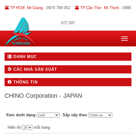
TP.HCM: Mr.Giang -
0979 798 052
TP.Cần Thơ: Mr.Thịnh -
0986
972 097
Toggle
navigat
DANH MỤC
CÁC NHÀ SẢN XUẤT
THÔNG TIN
CHINO Corporation - JAPAN
Xem dưới dạng
Sắp xếp theo
Hiển thị
mỗi trang