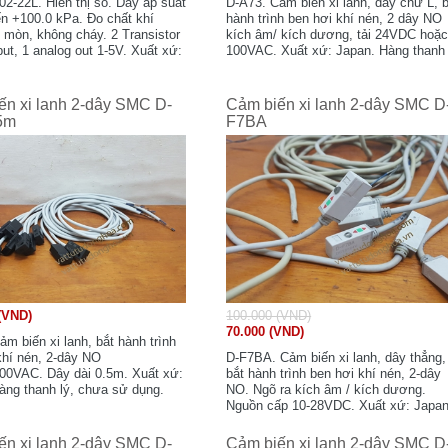
2-22L. Hiển thị số. Dãy áp suất
D-A73. Cảm biến xi lanh, dây chữ L, 
ến +100.0 kPa. Đo chất khí
hành trình ben hơi khí nén, 2 dây NO
 mòn, không cháy. 2 Transistor
kích âm/ kích dương, tải 24VDC hoặ
ut, 1 analog out 1-5V. Xuất xứ:
100VAC. Xuất xứ: Japan. Hàng thanh 
sed, mới 80-85%, nguyên zin.
kho, chưa sử dụng.
ến xi lanh 2-dây SMC D-
Cảm biến xi lanh 2-dây SMC D
5m
F7BA
(VND)
100.000 (VND)
70.000 (VND)
m biến xi lanh, bắt hành trình
khí nén, 2-dây NO
D-F7BA. Cảm biến xi lanh, dây thẳng,
0VAC. Dây dài 0.5m. Xuất xứ:
bắt hành trình ben hơi khí nén, 2-dây
àng thanh lý, chưa sử dụng.
NO. Ngõ ra kích âm / kích dương.
Nguồn cấp 10-28VDC. Xuất xứ: Japan
Used, mới 80%, đã cắt bỏ bát bắt ốc.
ến xi lanh 2-dây SMC D-
Cảm biến xi lanh 2-dây SMC D