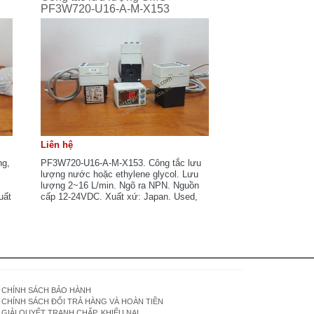
PF3W720-U16-A-M-X153
Liên hệ
ng,
PF3W720-U16-A-M-X153. Công tắc lưu
lượng nước hoặc ethylene glycol. Lưu
lượng 2~16 L/min. Ngõ ra NPN. Nguồn
uất
cấp 12-24VDC. Xuất xứ: Japan. Used,
ng.
mới 85%, nguyên zin.
CHÍNH SÁCH BẢO HÀNH
CHÍNH SÁCH ĐỔI TRẢ HÀNG VÀ HOÀN TIỀN
GIẢI QUYẾT TRANH CHẤP, KHIẾU NẠI