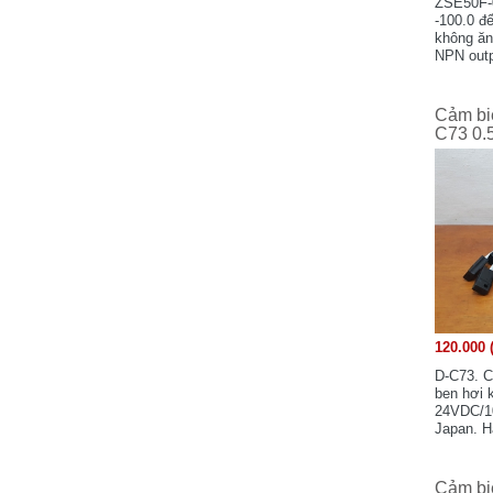
ZSE50F-0
Swallow Electric Co.,Ltd - Japan
-100.0 đ
không ăn
Schaffner Group - Switzerland
NPN outp
Shenzhen Samkoon Technology
Japan. U
Corporation Ltd
Cảm bi
Soshin Electric Co.,Ltd - Japan
C73 0.
Sanken Electric Co.,Ltd - Japan
Samsung - Korea
SAGInoMIYA - Japan
Secomea - Denmark
Santron Ltd - Japan
Sony - Japan
STN Sensortechnik AG - Vantaa, Finland
Safegauge - Taiwan
120.000 
Sensata Technologies, Inc - USA
D-C73. Cả
Schmersal - Germany
ben hơi 
24VDC/10
Weidmuller - Germany
Japan. H
WIKA - Germany
Wuxi Xinje Electronic Co.,Ltd - China
Cảm bi