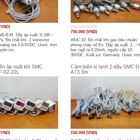
(VND)
900.000 (VND)
750.000 (VND)
5-R-M. Dãy áp suất -0.100 ~
. Đo chất khí. 2 transistor
WUC-10. Đo chất khí gas tiêu chuẩn
nalog out 0.6-5VDC. Used, mới
phòng cháy nổ Ex. Dãy áp suất -1...+
yên zin.
bar, ngõ ra 4-20mA, nguồn cấp 10-
30VDC. Xuất xứ: Germany. Used, mớ
80-85%.
ến áp suất khí SMC
Cảm biến xi lanh 2-dây SMC D
-02-22L
A73 3m
(VND)
150.000 (VND)