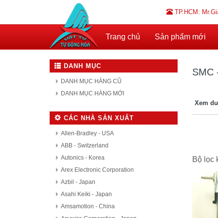
TP.HCM: Mr.Gi
Trang chủ
Sản phẩm mới
DANH MỤC
SMC -
DANH MỤC HÀNG CŨ
DANH MỤC HÀNG MỚI
Xem dư
CÁC NHÀ SẢN XUẤT
Allen-Bradley - USA
ABB - Switzerland
Autonics - Korea
Bộ lọc
Arex Electronic Corporation
Azbil - Japan
Asahi Keiki - Japan
Amsamotion - China