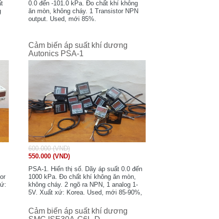
ất
0.0 đến -101.0 kPa. Đo chất khí không
g
ăn mòn, không cháy. 1 Transistor NPN
output. Used, mới 85%.
Cảm biến áp suất khí dương
Autonics PSA-1
600.000 (VND)
550.000 (VND)
p
PSA-1. Hiển thị số. Dãy áp suất 0.0 đến
or
1000 kPa. Đo chất khí không ăn mòn,
xứ:
không cháy. 2 ngõ ra NPN, 1 analog 1-
5V. Xuất xứ: Korea. Used, mới 85-90%,
dây 20-30cm.
Cảm biến áp suất khí dương