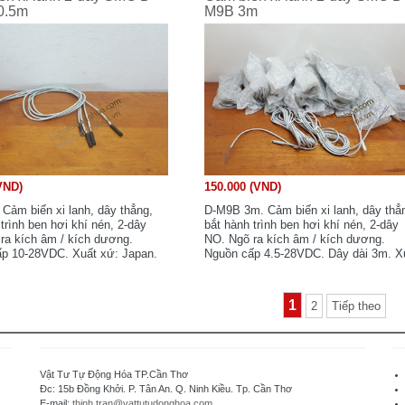
0.5m
M9B 3m
VND)
150.000 (VND)
Cảm biến xi lanh, dây thẳng,
D-M9B 3m. Cảm biến xi lanh, dây thẳ
trình ben hơi khí nén, 2-dây
bắt hành trình ben hơi khí nén, 2-dây
ra kích âm / kích dương.
NO. Ngõ ra kích âm / kích dương.
p 10-28VDC. Xuất xứ: Japan.
Nguồn cấp 4.5-28VDC. Dây dài 3m. X
 kho, chưa sử dụng.
xứ: Japan. Hàng tồn kho, chưa sử dụ
1
2
Tiếp theo
Vật Tư Tự Động Hóa TP.Cần Thơ
Đc: 15b Đồng Khởi. P. Tân An. Q. Ninh Kiều. Tp. Cần Thơ
E-mail:
thinh.tran@vattutudonghoa.com