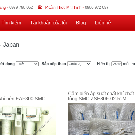
ang -
0979 798 052
TP.Cần Thơ: Mr.Thịnh -
0986 972 097
Tìm kiếm
Tài khoản của tôi
Blog
Liên hệ
 Japan
ới dạng
Sắp xếp theo
Hiển thị
mỗi tr
Cảm biến áp suất chất khí chất
 khí nén EAF300 SMC
lỏng SMC ZSE80F-02-R-M