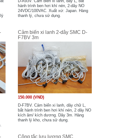
bắt
D-A93V. Cảm biến xi lanh, dây L, bắt
hành trình ben hơi khí nén, 2-dây NO
c
24VDC/100VAC. Xuất xứ: Japan. Hàng
lý
thanh lý, chưa sử dụng.
-
Cảm biến xi lanh 2-dây SMC D-
F7BV 3m
150.000 (VND)
D-F7BV. Cảm biến xi lanh, dây chữ L,
bắt hành trình ben hơi khí nén, 2 dây NO
kích âm/ kích dương. Dây 3m. Hàng
thanh lý kho, chưa sử dụng.
.
-
Công tắc lưu lượng SMC