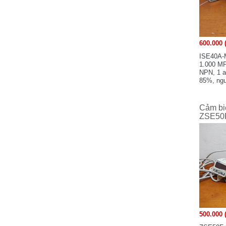
Matsushita Electric Works, Ltd - Japan
Minebea - Japan
MOXA - Taiwan
600.000 
Siemens - Germany
ISE40A-M
SIEMENS Electrical Apparatus co.,Ltd
1.000 MPa
Suzhou Chengdu Branch
NPN, 1 a
85%, ngu
Samwontech - Korea
Sunx-Panasonic - Japan
Shihlin Electric - Taiwan
Cảm bi
ZSE50F
SHARP
Schneider Electric - France
SMC - Japan
SHINDENGEN
Samwha
Sumtak - Japan
SICK - Germany
Shinko Technos - Japan
500.000 
Sumitomo Heavy Industries. Ltd - JAPAN