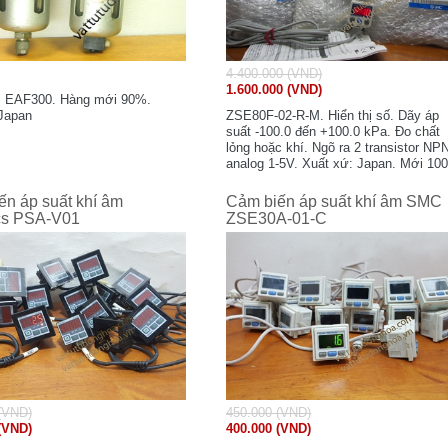
4.400.000 (VND)
1.600.000 (VND)
: EAF300. Hàng mới 90%.
Japan
ZSE80F-02-R-M. Hiển thị số. Dãy áp
suất -100.0 đến +100.0 kPa. Đo chất
lỏng hoặc khí. Ngõ ra 2 transistor NPN
analog 1-5V. Xuất xứ: Japan. Mới 10
hàng tồn kho.
ến áp suất khí âm
Cảm biến áp suất khí âm SMC
cs PSA-V01
ZSE30A-01-C
(VND)
450.000 (VND)
(VND)
400.000 (VND)