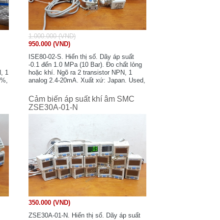
1.000.000 (VND)
950.000 (VND)
ISE80-02-S. Hiển thị số. Dãy áp suất
-0.1 đến 1.0 MPa (10 Bar). Đo chất lỏng
, 1
hoặc khí. Ngõ ra 2 transistor NPN, 1
0%,
analog 2.4-20mA. Xuất xứ: Japan. Used,
mới 90%, nguyên zin.
Cảm biến áp suất khí âm SMC
ZSE30A-01-N
350.000 (VND)
ZSE30A-01-N. Hiển thị số. Dãy áp suất