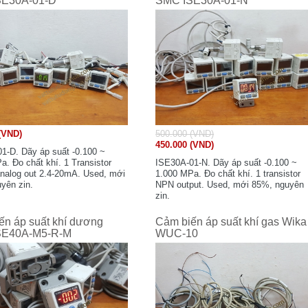
SE30A-01-D
SMC ISE30A-01-N
(VND)
500.000 (VND)
450.000 (VND)
1-D. Dãy áp suất -0.100 ~
a. Đo chất khí. 1 Transistor
ISE30A-01-N. Dãy áp suất -0.100 ~
nalog out 2.4-20mA. Used, mới
1.000 MPa. Đo chất khí. 1 transistor
yên zin.
NPN output. Used, mới 85%, nguyên
zin.
ến áp suất khí dương
Cảm biến áp suất khí gas Wika
SE40A-M5-R-M
WUC-10