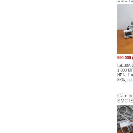
SMC I
Keyence - Japan
KAWAMURA
KINCO Electric (Shenzhen) Ltd
KOYO Electronics Industries Co., Ltd -
JAPAN
Koganei - Japan
KAKO Electronics Co.,Ltd - JAPAN
Mitsubishi - Japan
550.000 
Mitsubishi Electric Automation
Manufacturing (Changshu) Co.,Ltd
ISE30A-0
1.000 MP
Microsonic - Germany
NPN, 1 a
MEAN WELL - TAIWAN
85%, ngu
Merlin Gerin
MTT Corporation - Japan
Cảm bi
SMC I
MAXELL - JAPAN
M-SYSTEM - Japan
MOELLER
Murr Elektronik - Germany
Michael Riedel - Germany