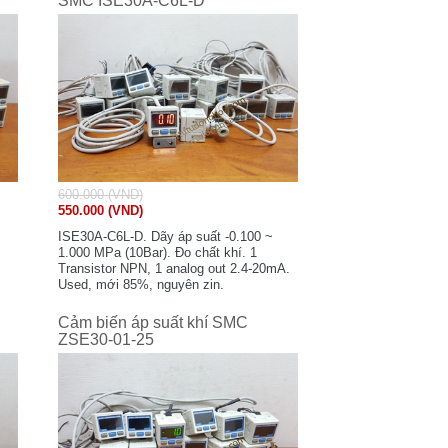
SMC ISE30A-C6L-D
600.000 (VND)
550.000 (VND)
ISE30A-C6L-D. Dãy áp suất -0.100 ~
1.000 MPa (10Bar). Đo chất khí. 1
Transistor NPN, 1 analog out 2.4-20mA.
Used, mới 85%, nguyên zin.
Cảm biến áp suất khí SMC
ZSE30-01-25