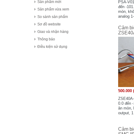
FDK Coperation
PSA-V01.
Sản phẩm mới
đến -101
Hitachi - Japan
Sản phẩm vừa xem
mòn, khô
HCFA - China
analog 1
So sánh sản phẩm
85-90%, 
HIOKI - Japan
Sơ đồ website
Cảm bi
HAGER
Giao và nhận hàng
ZSE40
HONEYWELL
Thông báo
Hanyoung - Korea
Điều kiện sử dụng
HAKKO Electronics - JAPAN
Hokuyo Automatic Co., Ltd - Japan
IFM - GERMANY
Idec Izumi Corp - Japan
IDEC Corporation - Japan
500.000 
IHI - JAPAN
IOR
ZSE40A-0
0.0 đến 
ICHIDEN - JAPAN
ăn mòn, 
output, 
IAI Corporation - Japan
Japan. U
K.A Schmersal GmbH & Co.KG - Germany
Kasuga Electric Works Ltd - Japan
Cảm bi