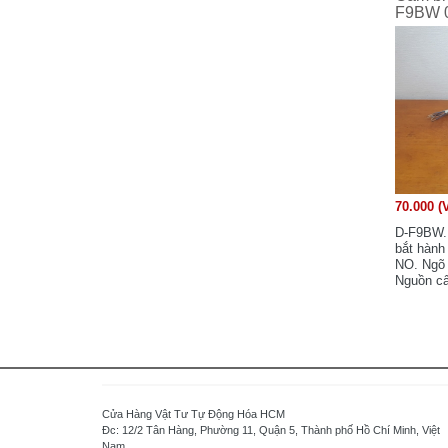
Watt - Taiwan
F9BW 
Watlow - USA
Wittenstein - Germany
WAGO - Germany
Weinview - China
Weintek - Taiwan
LS Industrial Systems - Korea
LG Industrial Systems - Korea
70.000 (
LG Electronics - Korea
D-F9BW. 
LAMBDA - JAPAN
bắt hành 
LENZE - Germany
NO. Ngõ 
Nguồn cấ
Balluff - Germany
Hàng tồn
Baumer - Switzerland
Beckhoff - Germany
B&R Industrial Automation GmbH - Austria
Banner - USA
Buffalo - Japan
Cửa Hàng Vật Tư Tự Động Hóa HCM
Đc: 12/2 Tân Hàng, Phường 11, Quận 5, Thành phố Hồ Chí Minh, Việt
Yaskawa - Japan
Nam