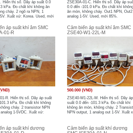
 Hiển thị số. Dãy áp suất 0.0
ZSE30A-01-C. Hiển thị số. Dãy áp su
.3 kPa. Đo chất khí không ăn
0.0 đến -101.0 kPa. Đo chất khí khôn
ng cháy. 2 ngõ ra NPN, 1
ăn mòn, không cháy. Out1 NPN, Out2
-5V. Xuất xứ: Korea. Used, mới
analog 1-5V. Used, mới 85%.
dây 20-30cm.
ến áp suất khí âm SMC
Cảm biến áp suất khí âm SMC
A-01-R
ZSE40-W1-22L-M
(VND)
500.000 (VND)
1-R. Hiển thị số. Dãy áp suất
ZSE40-W1-22L-M. Hiển thị số. Dãy á
-101.3 kPa. Đo chất khí không
suất 0.0 đến -101.3 kPa. Đo chất khí
không cháy. 2 transistor NPN
không ăn mòn, không cháy. 2 Transist
1 analog 1-5VDC. Xuất xứ:
NPN output, 1 analog out 1-5V. Xuất 
sed, mới 85%, nguyên zin.
Japan. Used, mới 85%, nguyên zin.
ến áp suất khí dương
Cảm biến áp suất khí dương