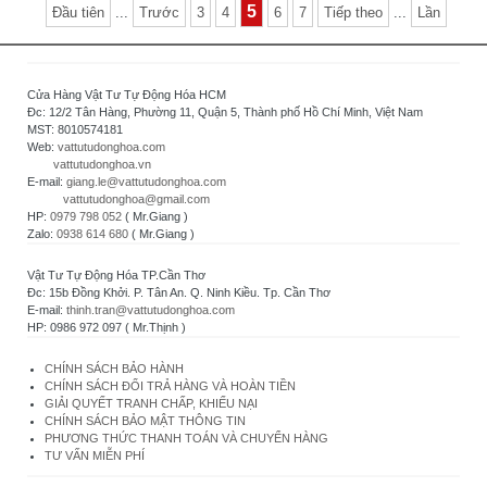
5
Đầu tiên
...
Trước
3
4
6
7
Tiếp theo
...
Lần
Cửa Hàng Vật Tư Tự Động Hóa HCM
Đc: 12/2 Tân Hàng, Phường 11, Quận 5, Thành phố Hồ Chí Minh, Việt Nam
MST: 8010574181
Web:
vattutudonghoa.com
vattutudonghoa.vn
E-mail:
giang.le@vattutudonghoa.com
vattutudonghoa@gmail.com
HP:
0979 798 052
( Mr.Giang )
Zalo:
0938 614 680
( Mr.Giang )
Vật Tư Tự Động Hóa TP.Cần Thơ
Đc: 15b Đồng Khởi. P. Tân An. Q. Ninh Kiều. Tp. Cần Thơ
E-mail:
thinh.tran@vattutudonghoa.com
HP: 0986 972 097 ( Mr.Thịnh )
CHÍNH SÁCH BẢO HÀNH
CHÍNH SÁCH ĐỔI TRẢ HÀNG VÀ HOÀN TIỀN
GIẢI QUYẾT TRANH CHẤP, KHIẾU NẠI
CHÍNH SÁCH BẢO MẬT THÔNG TIN
PHƯƠNG THỨC THANH TOÁN VÀ CHUYỂN HÀNG
TƯ VẤN MIỄN PHÍ