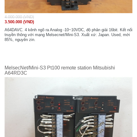
4.000.000 (VND)
3.500.000 (VND)
A64DAVC. 4 kênh ngõ ra Analog -10~10VDC, độ phân giải 16bit. Kết nối
truyền thông với mạng Melsecnet/Mini-S3. Xuất xứ: Japan. Used, mới
85%, nguyên zin.
MelsecNet/Mini-S3 Pt100 remote station Mitsubishi
A64RD3C