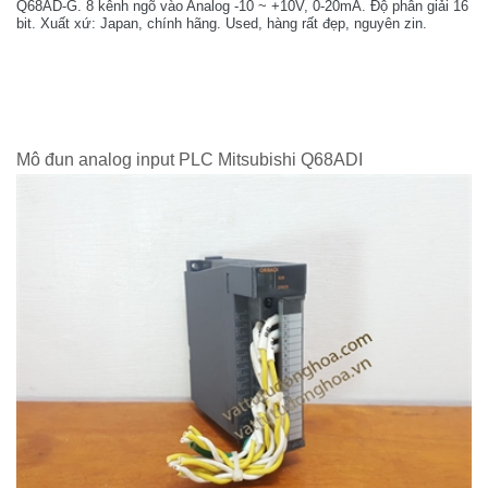
Q68AD-G. 8 kênh ngõ vào Analog -10 ~ +10V, 0-20mA. Độ phân giải 16
bit. Xuất xứ: Japan, chính hãng. Used, hàng rất đẹp, nguyên zin.
Mô đun analog input PLC Mitsubishi Q68ADI