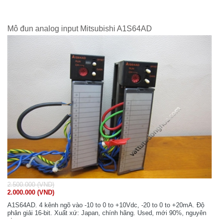
Mô đun analog input Mitsubishi A1S64AD
2.500.000 (VND)
2.000.000 (VND)
A1S64AD. 4 kênh ngõ vào -10 to 0 to +10Vdc, -20 to 0 to +20mA. Độ
phân giải 16-bit. Xuất xứ: Japan, chính hãng. Used, mới 90%, nguyên