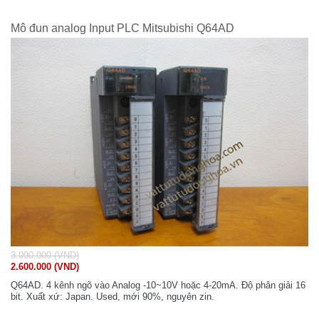
Mô đun analog Input PLC Mitsubishi Q64AD
3.000.000 (VND)
2.600.000 (VND)
Q64AD. 4 kênh ngõ vào Analog -10~10V hoặc 4-20mA. Độ phân giải 16
bit. Xuất xứ: Japan. Used, mới 90%, nguyên zin.