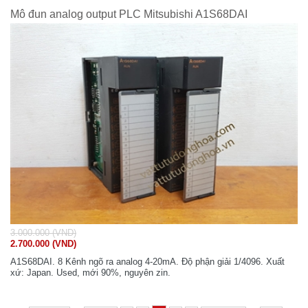
Mô đun analog output PLC Mitsubishi A1S68DAI
3.000.000 (VND)
2.700.000 (VND)
A1S68DAI. 8 Kênh ngõ ra analog 4-20mA. Độ phận giải 1/4096. Xuất
xứ: Japan. Used, mới 90%, nguyên zin.