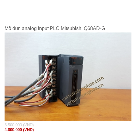
Mô đun analog input PLC Mitsubishi Q68AD-G
5.500.000 (VND)
4.800.000 (VND)