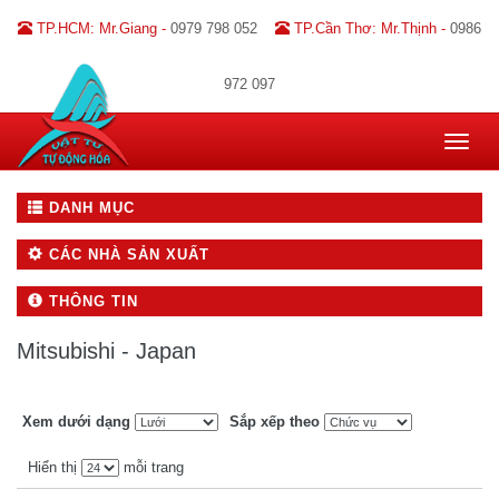
TP.HCM: Mr.Giang -
0979 798 052
TP.Cần Thơ: Mr.Thịnh -
0986
972 097
Toggle
navigat
DANH MỤC
CÁC NHÀ SẢN XUẤT
THÔNG TIN
Mitsubishi - Japan
Xem dưới dạng
Sắp xếp theo
Hiển thị
mỗi trang