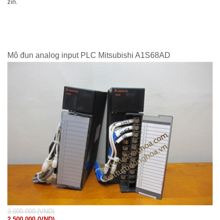
zin.
Mô đun analog input PLC Mitsubishi A1S68AD
3.000.000 (VND)
2.500.000 (VND)