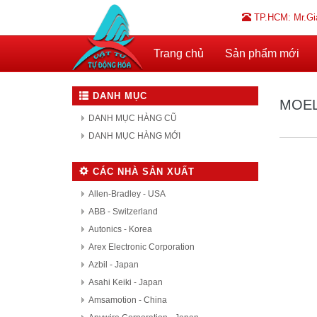
TP.HCM: Mr.Gi
Trang chủ
Sản phẩm mới
DANH MỤC
MOE
DANH MỤC HÀNG CŨ
DANH MỤC HÀNG MỚI
CÁC NHÀ SẢN XUẤT
Allen-Bradley - USA
ABB - Switzerland
Autonics - Korea
Arex Electronic Corporation
Azbil - Japan
Asahi Keiki - Japan
Amsamotion - China