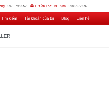
ang -
0979 798 052
TP.Cần Thơ: Mr.Thịnh -
0986 972 097
Tìm kiếm
Tài khoản của tôi
Blog
Liên hệ
LLER