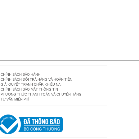
CHÍNH SÁCH BẢO HÀNH
CHÍNH SÁCH ĐỔI TRẢ HÀNG VÀ HOÀN TIỀN
GIẢI QUYẾT TRANH CHẤP, KHIẾU NẠI
CHÍNH SÁCH BẢO MẬT THÔNG TIN
PHƯƠNG THỨC THANH TOÁN VÀ CHUYỂN HÀNG
TƯ VẤN MIỄN PHÍ