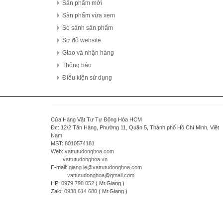
FDK Coperation
Sản phẩm mới
Hitachi - Japan
Sản phẩm vừa xem
HCFA - China
So sánh sản phẩm
HIOKI - Japan
Sơ đồ website
HAGER
Giao và nhận hàng
HONEYWELL
Thông báo
Hanyoung - Korea
Điều kiện sử dụng
HAKKO Electronics - JAPAN
Hokuyo Automatic Co., Ltd - Japan
IFM - GERMANY
Cửa Hàng Vật Tư Tự Động Hóa HCM
Idec Izumi Corp - Japan
Đc: 12/2 Tân Hàng, Phường 11, Quận 5, Thành phố Hồ Chí Minh, Việt
Nam
IDEC Corporation - Japan
MST: 8010574181
IHI - JAPAN
Web:
vattutudonghoa.com
vattutudonghoa.vn
IOR
E-mail:
giang.le@vattutudonghoa.com
ICHIDEN - JAPAN
vattutudonghoa@gmail.com
HP:
0979 798 052
( Mr.Giang )
IAI Corporation - Japan
Zalo:
0938 614 680
( Mr.Giang )
K.A Schmersal GmbH & Co.KG - Germany
Kasuga Electric Works Ltd - Japan