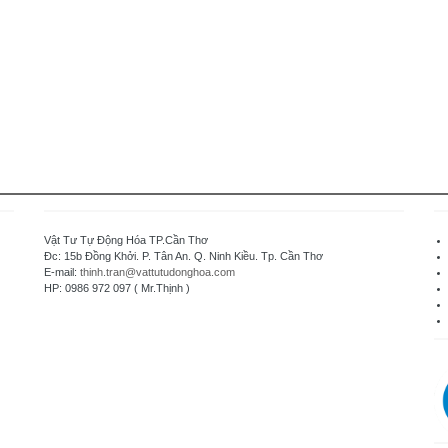
Vật Tư Tự Động Hóa TP.Cần Thơ
Đc: 15b Đồng Khởi. P. Tân An. Q. Ninh Kiều. Tp. Cần Thơ
E-mail:
thinh.tran@vattutudonghoa.com
HP: 0986 972 097 ( Mr.Thịnh )