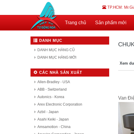
TP.HCM: Mr.Gi
Trang chủ
Sản phẩm mới
DANH MỤC
CHUK
DANH MỤC HÀNG CŨ
DANH MỤC HÀNG MỚI
Xem dư
CÁC NHÀ SẢN XUẤT
Allen-Bradley - USA
ABB - Switzerland
Autonics - Korea
Van Đi
Arex Electronic Corporation
Azbil - Japan
Asahi Keiki - Japan
Amsamotion - China