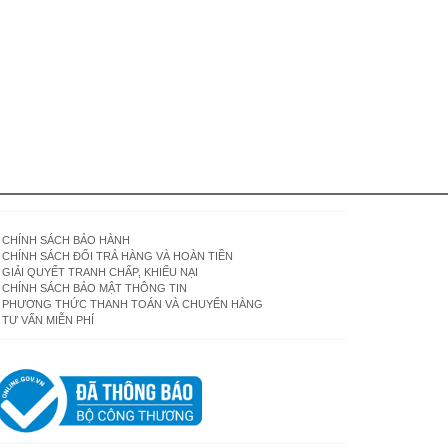
CHÍNH SÁCH BẢO HÀNH
CHÍNH SÁCH ĐỔI TRẢ HÀNG VÀ HOÀN TIỀN
GIẢI QUYẾT TRANH CHẤP, KHIẾU NẠI
CHÍNH SÁCH BẢO MẬT THÔNG TIN
PHƯƠNG THỨC THANH TOÁN VÀ CHUYỂN HÀNG
TƯ VẤN MIỄN PHÍ