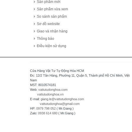
FDK Coperation
Sản phẩm mới
Hitachi - Japan
Sản phẩm vừa xem
HCFA - China
So sánh sản phẩm
HIOKI - Japan
Sơ đồ website
HAGER
Giao và nhận hàng
HONEYWELL
Thông báo
Hanyoung - Korea
Điều kiện sử dụng
HAKKO Electronics - JAPAN
Hokuyo Automatic Co., Ltd - Japan
IFM - GERMANY
Cửa Hàng Vật Tư Tự Động Hóa HCM
Idec Izumi Corp - Japan
Đc: 12/2 Tân Hàng, Phường 11, Quận 5, Thành phố Hồ Chí Minh, Việt
Nam
IDEC Corporation - Japan
MST: 8010574181
IHI - JAPAN
Web:
vattutudonghoa.com
vattutudonghoa.vn
IOR
E-mail:
giang.le@vattutudonghoa.com
ICHIDEN - JAPAN
vattutudonghoa@gmail.com
HP:
0979 798 052
( Mr.Giang )
IAI Corporation - Japan
Zalo:
0938 614 680
( Mr.Giang )
K.A Schmersal GmbH & Co.KG - Germany
Kasuga Electric Works Ltd - Japan