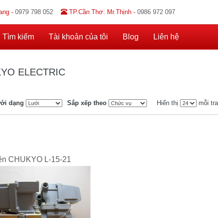
ang -
0979 798 052
TP.Cần Thơ: Mr.Thịnh -
0986 972 097
Tìm kiếm
Tài khoản của tôi
Blog
Liên hệ
YO ELECTRIC
ới dạng
Sắp xếp theo
Hiển thị
mỗi tr
ện CHUKYO L-15-21