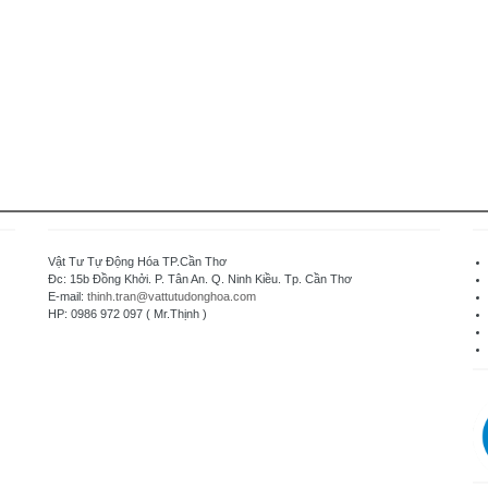
Vật Tư Tự Động Hóa TP.Cần Thơ
Đc: 15b Đồng Khởi. P. Tân An. Q. Ninh Kiều. Tp. Cần Thơ
E-mail:
thinh.tran@vattutudonghoa.com
HP: 0986 972 097 ( Mr.Thịnh )