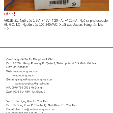
Liên hệ
A611B-21. Ngõ vào 1-5V, +/-5V, 4-20mA, +/-20mA. Ngõ ra photocoupler
HI, GO, LO. Nguồn cấp 100-240VAC. Xuất xứ: Japan. Hàng tồn kho
mới
Cửa Hàng Vật Tư Tự Động Hóa HCM
Đc: 12/2 Tân Hàng, Phường 11, Quận 5, Thành phố Hồ Chí Minh, Việt Nam
MST: 8010574181
Web:
vattutudonghoa.com
vattutudonghoa.vn
E-mail:
giang.le@vattutudonghoa.com
vattutudonghoa@gmail.com
HP:
0979 798 052
( Mr.Giang )
Zalo:
0938 614 680
( Mr.Giang )
Vật Tư Tự Động Hóa TP.Cần Thơ
Đc: 15b Đồng Khởi. P. Tân An. Q. Ninh Kiều. Tp. Cần Thơ
E-mail:
thinh.tran@vattutudonghoa.com