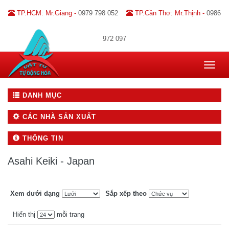
TP.HCM: Mr.Giang -
0979 798 052
TP.Cần Thơ: Mr.Thịnh -
0986
972 097
Toggle
navigat
DANH MỤC
CÁC NHÀ SẢN XUẤT
THÔNG TIN
Asahi Keiki - Japan
Xem dưới dạng
Sắp xếp theo
Hiển thị
mỗi trang