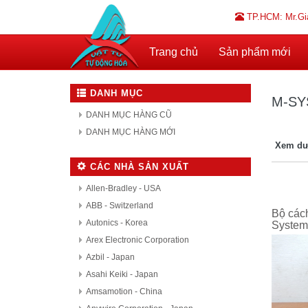
TP.HCM: Mr.Gi
Trang chủ
Sản phẩm mới
DANH MỤC
M-SY
DANH MỤC HÀNG CŨ
DANH MỤC HÀNG MỚI
Xem dư
CÁC NHÀ SẢN XUẤT
Allen-Bradley - USA
ABB - Switzerland
Bộ cách
Autonics - Korea
Syste
Arex Electronic Corporation
Azbil - Japan
Asahi Keiki - Japan
Amsamotion - China