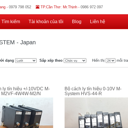
ang -
0979 798 052
TP.Cần Thơ: Mr.Thịnh -
0986 972 097
Tìm kiếm
Tài khoản của tôi
Blog
Liên hệ
STEM - Japan
ới dạng
Sắp xếp theo
Hiển thị
mỗi tr
 ly tín hiệu +/-10VDC M-
Bộ cách ly tín hiệu 0-10V M-
m M2VF-4W4W-M2/N
System HVS-44-R