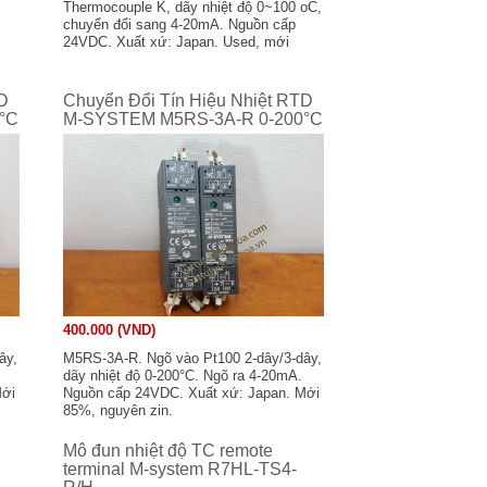
Thermocouple K, dãy nhiệt độ 0~100 oC,
chuyển đổi sang 4-20mA. Nguồn cấp
24VDC. Xuất xứ: Japan. Used, mới
90%, nguyên zin.
TD
Chuyển Đổi Tín Hiệu Nhiệt RTD
°C
M-SYSTEM M5RS-3A-R 0-200°C
400.000 (VND)
ây,
M5RS-3A-R. Ngõ vào Pt100 2-dây/3-dây,
dãy nhiệt độ 0-200°C. Ngõ ra 4-20mA.
Mới
Nguồn cấp 24VDC. Xuất xứ: Japan. Mới
85%, nguyên zin.
Mô đun nhiệt độ TC remote
terminal M-system R7HL-TS4-