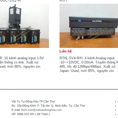
 60C-161-R
R/H
Liên hệ
R. 16 kênh analog input 1-5V
R7HL-SV4-R/H. 4 kênh Analog input
ền thông cc-link. Xuất xứ:
-10~+10VDC, 0-20mA. Truyền thông 
sed, mới 80%, nguyên zin.
485, tốc độ 12Mbps/6Mbps. Xuất xứ:
Japan. Used, mới 85%, nguyên zin.
Vật Tư Tự Động Hóa TP.Cần Thơ
Đc: 15b Đồng Khởi. P. Tân An. Q. Ninh Kiều. Tp. Cần Thơ
E-mail:
thinh.tran@vattutudonghoa.com
HP: 0986 972 097 ( Mr.Thịnh )