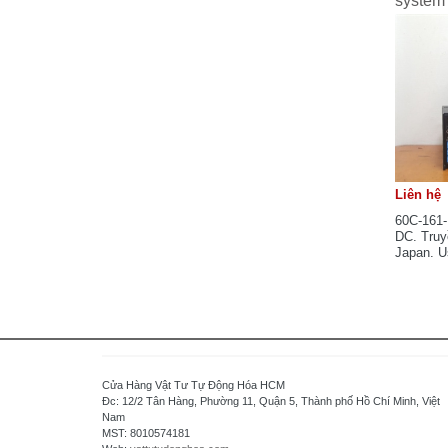
system
Keyence - Japan
KAWAMURA
KINCO Electric (Shenzhen) Ltd
KOYO Electronics Industries Co., Ltd -
JAPAN
Koganei - Japan
KAKO Electronics Co.,Ltd - JAPAN
Mitsubishi - Japan
Liên hệ
Mitsubishi Electric Automation
Manufacturing (Changshu) Co.,Ltd
60C-161-
DC. Truy
Microsonic - Germany
Japan. U
MEAN WELL - TAIWAN
Merlin Gerin
MTT Corporation - Japan
MAXELL - JAPAN
M-SYSTEM - Japan
Cửa Hàng Vật Tư Tự Động Hóa HCM
MOELLER
Đc: 12/2 Tân Hàng, Phường 11, Quận 5, Thành phố Hồ Chí Minh, Việt
Murr Elektronik - Germany
Nam
MST: 8010574181
Michael Riedel - Germany