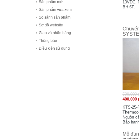
FDK Coperation
10VDC. 
Sản phẩm mới
BH 6T.
Hitachi - Japan
Sản phẩm vừa xem
HCFA - China
So sánh sản phẩm
HIOKI - Japan
Sơ đồ website
Chuyển 
HAGER
Giao và nhận hàng
SYSTE
HONEYWELL
Thông báo
Hanyoung - Korea
Điều kiện sử dụng
HAKKO Electronics - JAPAN
Hokuyo Automatic Co., Ltd - Japan
IFM - GERMANY
Idec Izumi Corp - Japan
IDEC Corporation - Japan
500.000 
IHI - JAPAN
400.000 
IOR
KTS-25-R
ICHIDEN - JAPAN
Thermoco
Nguồn c
IAI Corporation - Japan
Bảo hành
K.A Schmersal GmbH & Co.KG - Germany
Kasuga Electric Works Ltd - Japan
Mô đun 