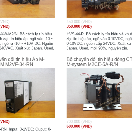
(VND)
450.000 (VND)
(VND)
350.000 (VND)
W-M2/N. Bộ cách ly tín hiệu
HVS-44-R. Bộ cách ly tín hiệu và khu
 đại tín hiệu áp, ngõ vào -10 ~
đại tín hiệu áp, ngõ vào 0-10VDC, ngõ
 ngõ ra -10 ~ +10V DC. Nguồn
0-10VDC, nguồn cấp 24VDC. Xuất xứ
240VAC. Xuất xứ: Japan. Used,
Japan. Used, mới 90%, nguyên zin.
 nguyên zin.
ển đổi tín hiệu Áp M-
Bộ chuyển đổi tín hiệu dòng C
M M2VF-34-RN
M-system M2CE-5A-R/N
(VND)
700.000 (VND)
600.000 (VND)
RN. Input: 0-1VDC; Ouput: 0-