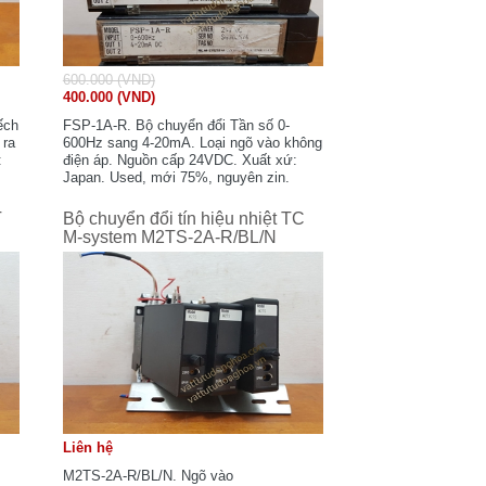
600.000 (VND)
400.000 (VND)
ếch
FSP-1A-R. Bộ chuyển đổi Tần số 0-
 ra
600Hz sang 4-20mA. Loại ngõ vào không
:
điện áp. Nguồn cấp 24VDC. Xuất xứ:
Japan. Used, mới 75%, nguyên zin.
T
Bộ chuyển đổi tín hiệu nhiệt TC
M-system M2TS-2A-R/BL/N
Liên hệ
M2TS-2A-R/BL/N. Ngõ vào