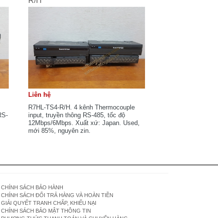
R/H
Liên hệ
R7HL-TS4-R/H. 4 kênh Thermocouple
RS-
input, truyền thông RS-485, tốc độ
12Mbps/6Mbps. Xuất xứ: Japan. Used,
mới 85%, nguyên zin.
CHÍNH SÁCH BẢO HÀNH
CHÍNH SÁCH ĐỔI TRẢ HÀNG VÀ HOÀN TIỀN
GIẢI QUYẾT TRANH CHẤP, KHIẾU NẠI
CHÍNH SÁCH BẢO MẬT THÔNG TIN