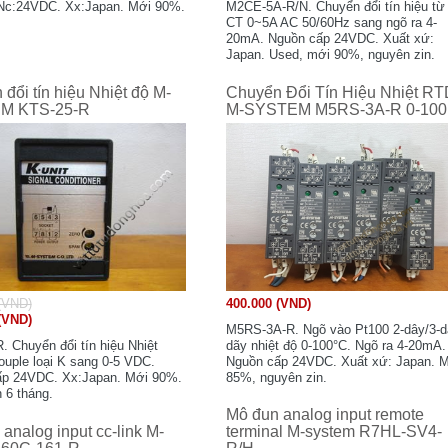
Nc:24VDC. Xx:Japan. Mới 90%.
M2CE-5A-R/N. Chuyển đổi tín hiệu từ
CT 0~5A AC 50/60Hz sang ngõ ra 4-
20mA. Nguồn cấp 24VDC. Xuất xứ:
Japan. Used, mới 90%, nguyên zin.
đổi tín hiệu Nhiệt độ M-
Chuyển Đổi Tín Hiệu Nhiệt R
M KTS-25-R
M-SYSTEM M5RS-3A-R 0-100
(VND)
400.000 (VND)
(VND)
M5RS-3A-R. Ngõ vào Pt100 2-dây/3-d
. Chuyển đổi tín hiệu Nhiệt
dãy nhiệt độ 0-100°C. Ngõ ra 4-20mA.
uple loại K sang 0-5 VDC.
Nguồn cấp 24VDC. Xuất xứ: Japan. 
ấp 24VDC. Xx:Japan. Mới 90%.
85%, nguyên zin.
 6 tháng.
Mô đun analog input remote
analog input cc-link M-
terminal M-system R7HL-SV4-