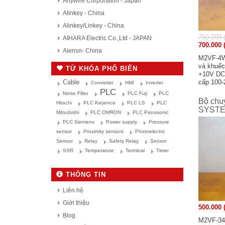
Anywire Corporation - Japan
Alinkey - China
Alinkey/Linkey - China
750.000 
AIHARA Electric Co.,Ltd - JAPAN
700.000 
Aiensn- China
M2VF-4W4
AutomationDirect - USA
và khuếch
TỪ KHÓA PHỔ BIẾN
+10V DC,
D.H.M Korea
cấp 100-
Cable
Converter
HMI
Inverter
Delta - Taiwan
mới 90%,
PLC
Noise Filter
PLC Fuji
PLC
Bộ chuy
Danfoss - Denmark
Hitachi
PLC Keyence
PLC LS
PLC
SYSTE
Mitsubishi
PLC OMRON
PLC Panasonic
DAITRON
PLC Siemens
Power supply
Pressure
Delta Electronics, Inc
sensor
Proximity sensors
Photoelectric
Densei-Lambda - Japan
Sensor
Relay
Safety Relay
Sensor
Daihara Electric Co.,Ltd - Japan
SSR
Temperature
Terminal
Timer
Di-soric - Germany
THÔNG TIN
Denki Seikosha - Japan
Daiichi Electronics co.,Ltd - Japan
Liên hệ
Fuji Electric - Japan
Giới thiệu
500.000 
FESTO
Blog
M2VF-34-