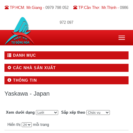
TP.HCM: Mr.Giang -
0979 798 052
TP.Cần Thơ: Mr.Thịnh -
0986
972 097
Toggle
navigat
DANH MỤC
CÁC NHÀ SẢN XUẤT
THÔNG TIN
Yaskawa - Japan
Xem dưới dạng
Sắp xếp theo
Hiển thị
mỗi trang