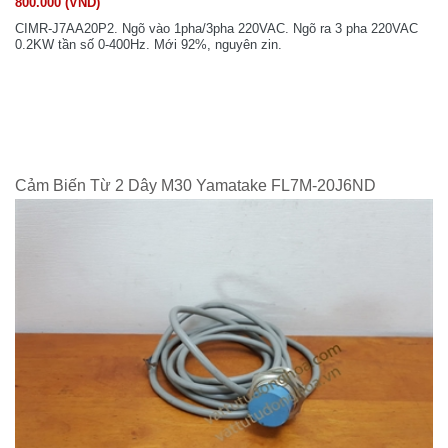
800.000 (VND)
CIMR-J7AA20P2. Ngõ vào 1pha/3pha 220VAC. Ngõ ra 3 pha 220VAC
0.2KW tần số 0-400Hz. Mới 92%, nguyên zin.
Cảm Biến Từ 2 Dây M30 Yamatake FL7M-20J6ND