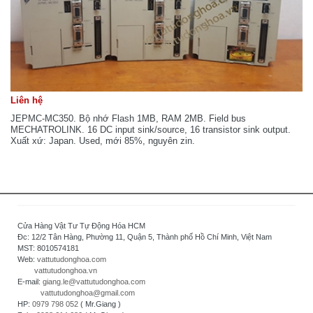
Liên hệ
JEPMC-MC350. Bộ nhớ Flash 1MB, RAM 2MB. Field bus
MECHATROLINK. 16 DC input sink/source, 16 transistor sink output.
Xuất xứ: Japan. Used, mới 85%, nguyên zin.
Cửa Hàng Vật Tư Tự Động Hóa HCM
Đc: 12/2 Tân Hàng, Phường 11, Quận 5, Thành phố Hồ Chí Minh, Việt Nam
MST: 8010574181
Web:
vattutudonghoa.com
vattutudonghoa.vn
E-mail:
giang.le@vattutudonghoa.com
vattutudonghoa@gmail.com
HP:
0979 798 052
( Mr.Giang )