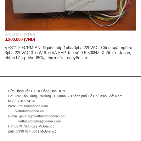
3.400.000 (VND)
3.200.000 (VND)
VFS11-2037PM-AN. Nguồn cấp 1pha/3pha 220VAC. Công suất ngõ ra
3pha 220VAC 3.7kW-6.7kVA-5HP, tần số 0.5-500Hz. Xuất xứ: Japan,
chính hãng. Mới 85%, chưa sửa, nguyên zin.
Cửa Hàng Vật Tư Tự Động Hóa HCM
Đc: 12/2 Tân Hàng, Phường 11, Quận 5, Thành phố Hồ Chí Minh, Việt Nam
MST: 8010574181
Web:
vattutudonghoa.com
vattutudonghoa.vn
E-mail:
giang.le@vattutudonghoa.com
vattutudonghoa@gmail.com
HP:
0979 798 052
( Mr.Giang )
Zalo:
0938 614 680
( Mr.Giang )