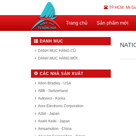
TP.HCM: Mr.Gi
Trang chủ
Sản phẩm mới
DANH MỤC
NATI
DANH MỤC HÀNG CŨ
DANH MỤC HÀNG MỚI
CÁC NHÀ SẢN XUẤT
Allen-Bradley - USA
ABB - Switzerland
Autonics - Korea
Arex Electronic Corporation
Azbil - Japan
Asahi Keiki - Japan
Amsamotion - China