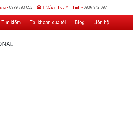
ang -
0979 798 052
TP.Cần Thơ: Mr.Thịnh -
0986 972 097
Tìm kiếm
Tài khoản của tôi
Blog
Liên hệ
ONAL