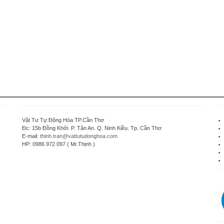
Vật Tư Tự Động Hóa TP.Cần Thơ
Đc: 15b Đồng Khởi. P. Tân An. Q. Ninh Kiều. Tp. Cần Thơ
E-mail:
thinh.tran@vattutudonghoa.com
HP: 0986 972 097 ( Mr.Thịnh )