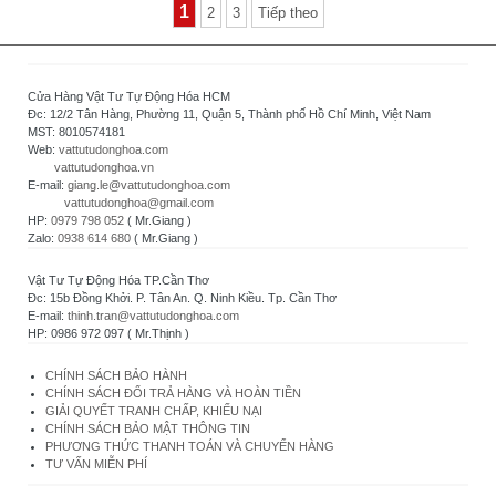
1
2
3
Tiếp theo
Cửa Hàng Vật Tư Tự Động Hóa HCM
Đc: 12/2 Tân Hàng, Phường 11, Quận 5, Thành phố Hồ Chí Minh, Việt Nam
MST: 8010574181
Web:
vattutudonghoa.com
vattutudonghoa.vn
E-mail:
giang.le@vattutudonghoa.com
vattutudonghoa@gmail.com
HP:
0979 798 052
( Mr.Giang )
Zalo:
0938 614 680
( Mr.Giang )
Vật Tư Tự Động Hóa TP.Cần Thơ
Đc: 15b Đồng Khởi. P. Tân An. Q. Ninh Kiều. Tp. Cần Thơ
E-mail:
thinh.tran@vattutudonghoa.com
HP: 0986 972 097 ( Mr.Thịnh )
CHÍNH SÁCH BẢO HÀNH
CHÍNH SÁCH ĐỔI TRẢ HÀNG VÀ HOÀN TIỀN
GIẢI QUYẾT TRANH CHẤP, KHIẾU NẠI
CHÍNH SÁCH BẢO MẬT THÔNG TIN
PHƯƠNG THỨC THANH TOÁN VÀ CHUYỂN HÀNG
TƯ VẤN MIỄN PHÍ