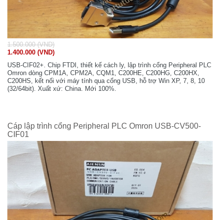
1.500.000 (VND)
1.400.000 (VND)
USB-CIF02+. Chip FTDI, thiết kế cách ly, lập trình cổng Peripheral PLC
Omron dòng CPM1A, CPM2A, CQM1, C200HE, C200HG, C200HX,
C200HS, kết nối với máy tính qua cổng USB, hỗ trợ Win XP, 7, 8, 10
(32/64bit). Xuất xứ: China. Mới 100%.
Cáp lập trình cổng Peripheral PLC Omron USB-CV500-
CIF01