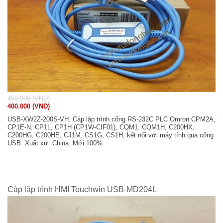
450.000 (VND)
400.000 (VND)
USB-XW2Z-200S-VH. Cáp lập trình cổng RS-232C PLC Omron CPM2A,
CP1E-N, CP1L, CP1H (CP1W-CIF01), CQM1, CQM1H, C200HX,
C200HG, C200HE, CJ1M, CS1G, CS1H, kết nối với máy tính qua cổng
USB. Xuất xứ: China. Mới 100%.
Cáp lập trình HMI Touchwin USB-MD204L