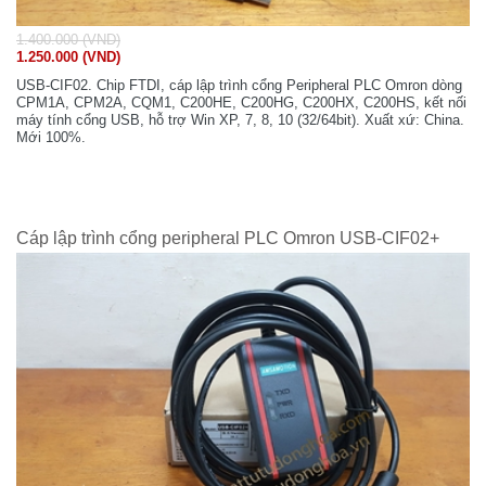
1.400.000 (VND)
1.250.000 (VND)
USB-CIF02. Chip FTDI, cáp lập trình cổng Peripheral PLC Omron dòng
CPM1A, CPM2A, CQM1, C200HE, C200HG, C200HX, C200HS, kết nối
máy tính cổng USB, hỗ trợ Win XP, 7, 8, 10 (32/64bit). Xuất xứ: China.
Mới 100%.
Cáp lập trình cổng peripheral PLC Omron USB-CIF02+