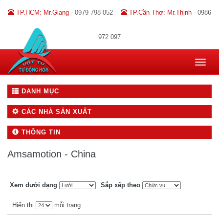
TP.HCM: Mr.Giang -
0979 798 052
TP.Cần Thơ: Mr.Thịnh -
0986
972 097
Toggle
navigat
DANH MỤC
CÁC NHÀ SẢN XUẤT
THÔNG TIN
Amsamotion - China
Xem dưới dạng
Sắp xếp theo
Hiển thị
mỗi trang