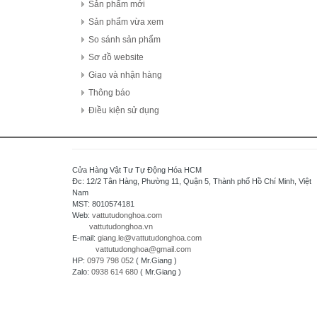
FDK Coperation
Sản phẩm mới
Hitachi - Japan
Sản phẩm vừa xem
HCFA - China
So sánh sản phẩm
HIOKI - Japan
Sơ đồ website
HAGER
Giao và nhận hàng
HONEYWELL
Thông báo
Hanyoung - Korea
Điều kiện sử dụng
HAKKO Electronics - JAPAN
Hokuyo Automatic Co., Ltd - Japan
IFM - GERMANY
Cửa Hàng Vật Tư Tự Động Hóa HCM
Idec Izumi Corp - Japan
Đc: 12/2 Tân Hàng, Phường 11, Quận 5, Thành phố Hồ Chí Minh, Việt
Nam
IDEC Corporation - Japan
MST: 8010574181
IHI - JAPAN
Web:
vattutudonghoa.com
vattutudonghoa.vn
IOR
E-mail:
giang.le@vattutudonghoa.com
ICHIDEN - JAPAN
vattutudonghoa@gmail.com
HP:
0979 798 052
( Mr.Giang )
IAI Corporation - Japan
Zalo:
0938 614 680
( Mr.Giang )
K.A Schmersal GmbH & Co.KG - Germany
Kasuga Electric Works Ltd - Japan