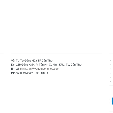
Vật Tư Tự Động Hóa TP.Cần Thơ
Đc: 15b Đồng Khởi. P. Tân An. Q. Ninh Kiều. Tp. Cần Thơ
E-mail:
thinh.tran@vattutudonghoa.com
HP: 0986 972 097 ( Mr.Thịnh )