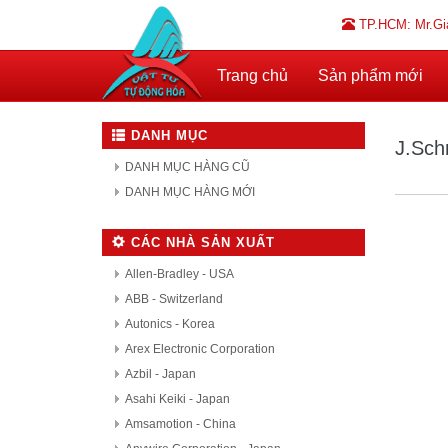
TP.HCM: Mr.Gi
Trang chủ
Sản phẩm mới
DANH MỤC
J.Sch
DANH MỤC HÀNG CŨ
DANH MỤC HÀNG MỚI
CÁC NHÀ SẢN XUẤT
Allen-Bradley - USA
ABB - Switzerland
Autonics - Korea
Arex Electronic Corporation
Azbil - Japan
Asahi Keiki - Japan
Amsamotion - China