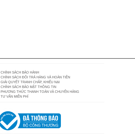
CHÍNH SÁCH BẢO HÀNH
CHÍNH SÁCH ĐỔI TRẢ HÀNG VÀ HOÀN TIỀN
GIẢI QUYẾT TRANH CHẤP, KHIẾU NẠI
CHÍNH SÁCH BẢO MẬT THÔNG TIN
PHƯƠNG THỨC THANH TOÁN VÀ CHUYỂN HÀNG
TƯ VẤN MIỄN PHÍ