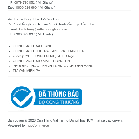
HP:
0979 798 052
( Mr.Giang )
Zalo:
0938 614 680
( Mr.Giang )
Vật Tư Tự Động Hóa TP.Cần Thơ
Đc: 15b Đồng Khởi. P. Tân An. Q. Ninh Kiều. Tp. Cần Thơ
E-mail:
thinh.tran@vattutudonghoa.com
HP: 0986 972 097 ( Mr.Thịnh )
CHÍNH SÁCH BẢO HÀNH
CHÍNH SÁCH ĐỔI TRẢ HÀNG VÀ HOÀN TIỀN
GIẢI QUYẾT TRANH CHẤP, KHIẾU NẠI
CHÍNH SÁCH BẢO MẬT THÔNG TIN
PHƯƠNG THỨC THANH TOÁN VÀ CHUYỂN HÀNG
TƯ VẤN MIỄN PHÍ
Bản quyền © 2026 Cửa Hàng Vật Tư Tự Động Hóa HCM. Tất cả các quyền.
Powered by
nopCommerce