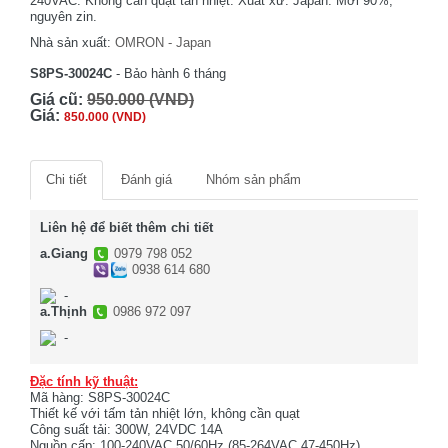
240VAC. Không cần quạt tản nhiệt. Xuất xứ: Japan. Mới 90%,
nguyên zin.
Nhà sản xuất:
OMRON - Japan
S8PS-30024C
- Bảo hành 6 tháng
Giá cũ:
950.000 (VND)
Giá:
850.000 (VND)
Chi tiết
Đánh giá
Nhóm sản phẩm
Liên hệ để biết thêm chi tiết
a.Giang
0979 798 052
0938 614 680
-
a.Thịnh
0986 972 097
-
Đặc tính kỹ thuật:
Mã hàng: S8PS-30024C
Thiết kế với tấm tản nhiệt lớn, không cần quạt
Công suất tải: 300W, 24VDC 14A
Nguồn cấp: 100-240VAC 50/60Hz (85-264VAC 47-450Hz)