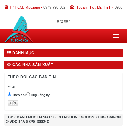
TP.HCM: Mr.Giang -
0979 798 052
TP.Cần Thơ: Mr.Thịnh -
0986
972 097
Toggle
navigat
DANH MỤC
CÁC NHÀ SẢN XUẤT
THEO DÕI CÁC BẢN TIN
Email:
Theo dõi
Hủy đăng ký
TOP
/
DANH MỤC HÀNG CŨ
/
BỘ NGUỒN
/
NGUỒN XUNG OMRON
24VDC 14A S8PS-30024C