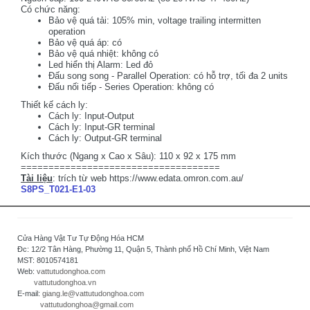
Có chức năng:
Bảo vệ quá tải: 105% min, voltage trailing intermitten
operation
Bảo vệ quá áp: có
Bảo vệ quá nhiệt: không có
Led hiển thị Alarm: Led đỏ
Đấu song song - Parallel Operation: có hỗ trợ, tối đa 2 units
Đấu nối tiếp - Series Operation: không có
Thiết kế cách ly:
Cách ly: Input-Output
Cách ly: Input-GR terminal
Cách ly: Output-GR terminal
Kích thước (Ngang x Cao x Sâu): 110 x 92 x 175 mm
====================================
Tài liệu
: trích từ web https://www.edata.omron.com.au/
S8PS_T021-E1-03
Cửa Hàng Vật Tư Tự Động Hóa HCM
Đc: 12/2 Tân Hàng, Phường 11, Quận 5, Thành phố Hồ Chí Minh, Việt Nam
MST: 8010574181
Web:
vattutudonghoa.com
vattutudonghoa.vn
E-mail:
giang.le@vattutudonghoa.com
vattutudonghoa@gmail.com