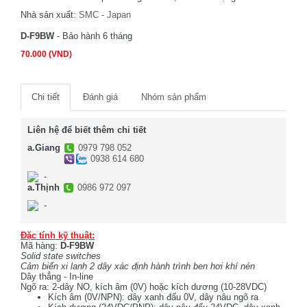
Nhà sản xuất:
SMC - Japan
D-F9BW
- Bảo hành 6 tháng
70.000 (VND)
Chi tiết
Đánh giá
Nhóm sản phẩm
Liên hệ để biết thêm chi tiết
a.Giang
0979 798 052
0938 614 680
-
a.Thịnh
0986 972 097
-
Đặc tính kỹ thuật:
Mã hàng:
D-F9BW
Solid state switches
Cảm biến xi lanh 2 dây xác định hành trình ben hơi khí nén
Dây thẳng - In-line
Ngõ ra: 2-dây NO, kích âm (0V) hoặc kích dương (10-28VDC)
Kích âm (0V/NPN): dây xanh đấu 0V, dây nâu ngõ ra