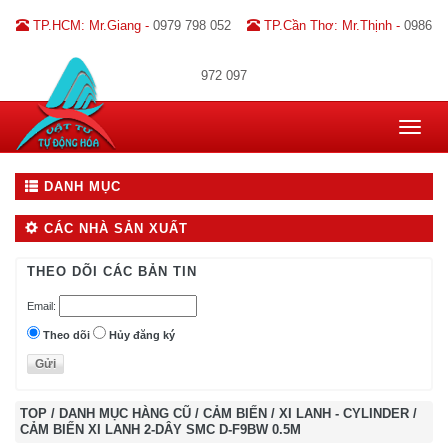
TP.HCM: Mr.Giang -
0979 798 052
TP.Cần Thơ: Mr.Thịnh -
0986
972 097
Toggle
navigat
DANH MỤC
CÁC NHÀ SẢN XUẤT
THEO DÕI CÁC BẢN TIN
Email:
Theo dõi
Hủy đăng ký
TOP
/
DANH MỤC HÀNG CŨ
/
CẢM BIẾN
/
XI LANH - CYLINDER
/
CẢM BIẾN XI LANH 2-DÂY SMC D-F9BW 0.5M