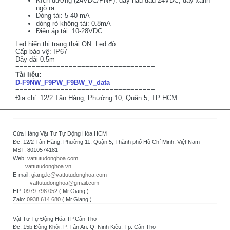
Kích dương (24VDC/PNP): dây nâu đấu 24VDC, dây xanh
ngõ ra
Dòng tải: 5-40 mA
dòng rò không tải: 0.8mA
Điện áp tải: 10-28VDC
Led hiển thị trạng thái ON: Led đỏ
Cấp bảo vệ: IP67
Dây dài 0.5m
==================================
Tài liệu:
D-F9NW_F9PW_F9BW_V_data
==================================
Địa chỉ: 12/2 Tân Hàng, Phường 10, Quận 5, TP HCM
Cửa Hàng Vật Tư Tự Động Hóa HCM
Đc: 12/2 Tân Hàng, Phường 11, Quận 5, Thành phố Hồ Chí Minh, Việt Nam
MST: 8010574181
Web:
vattutudonghoa.com
vattutudonghoa.vn
E-mail:
giang.le@vattutudonghoa.com
vattutudonghoa@gmail.com
HP:
0979 798 052
( Mr.Giang )
Zalo:
0938 614 680
( Mr.Giang )
Vật Tư Tự Động Hóa TP.Cần Thơ
Đc: 15b Đồng Khởi. P. Tân An. Q. Ninh Kiều. Tp. Cần Thơ