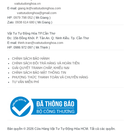
vattutudonghoa.vn
E-mail:
giang.le@vattutudonghoa.com
vattutudonghoa@gmail.com
HP:
0979 798 052
( Mr.Giang )
Zalo:
0938 614 680
( Mr.Giang )
Vật Tư Tự Động Hóa TP.Cần Thơ
Đc: 15b Đồng Khởi. P. Tân An. Q. Ninh Kiều. Tp. Cần Thơ
E-mail:
thinh.tran@vattutudonghoa.com
HP: 0986 972 097 ( Mr.Thịnh )
CHÍNH SÁCH BẢO HÀNH
CHÍNH SÁCH ĐỔI TRẢ HÀNG VÀ HOÀN TIỀN
GIẢI QUYẾT TRANH CHẤP, KHIẾU NẠI
CHÍNH SÁCH BẢO MẬT THÔNG TIN
PHƯƠNG THỨC THANH TOÁN VÀ CHUYỂN HÀNG
TƯ VẤN MIỄN PHÍ
Bản quyền © 2026 Cửa Hàng Vật Tư Tự Động Hóa HCM. Tất cả các quyền.