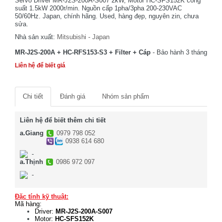
Servo Driver MR-J2S-200A-S007 2kW, Motor HC-SFS152K công
suất 1.5kW 2000r/min. Nguồn cấp 1pha/3pha 200-230VAC
50/60Hz. Japan, chính hãng. Used, hàng đẹp, nguyên zin, chưa
sửa.
Nhà sản xuất:
Mitsubishi - Japan
MR-J2S-200A + HC-RFS153-S3 + Filter + Cáp
- Bảo hành 3 tháng
Liên hệ để biết giá
Chi tiết
Đánh giá
Nhóm sản phẩm
Liên hệ để biết thêm chi tiết
a.Giang
0979 798 052
0938 614 680
-
a.Thịnh
0986 972 097
-
Đặc tính kỹ thuật:
Mã hàng:
Driver:
MR-J2S-200A-S007
Motor:
HC-SFS152K