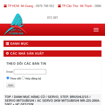
TP.HCM: Mr.Giang -
0979 798 052
TP.Cần Thơ: Mr.Thịnh -
0986
972 097
Toggle
navigat
DANH MỤC
CÁC NHÀ SẢN XUẤT
THEO DÕI CÁC BẢN TIN
Email:
Theo dõi
Hủy đăng ký
TOP
/
DANH MỤC HÀNG CŨ
/
SERVO, STEP, BRUSHLESS
/
SERVO MITSUBISHI
/
AC SERVO 2KW MITSUBISHI MR-J2S-200A-
S007 + HC-SFS152K