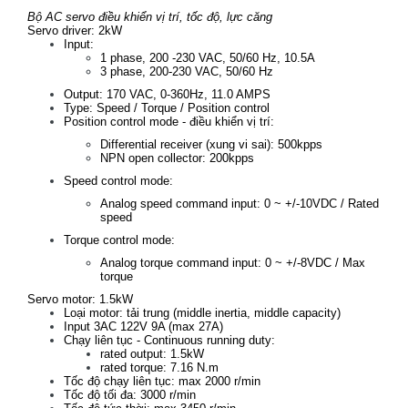
Bộ AC servo điều khiển vị trí, tốc độ, lực căng
Servo driver: 2kW
Input:
1 phase, 200 -230 VAC, 50/60 Hz, 10.5A
3 phase, 200-230 VAC, 50/60 Hz
Output: 170 VAC, 0-360Hz, 11.0 AMPS
Type: Speed / Torque / Position control
Position control mode - điều khiển vị trí:
Differential receiver (xung vi sai): 500kpps
NPN open collector: 200kpps
Speed control mode:
Analog speed command input: 0 ~ +/-10VDC / Rated
speed
Torque control mode:
Analog torque command input: 0 ~ +/-8VDC / Max
torque
Servo motor: 1.5kW
Loại motor: tải trung (middle inertia, middle capacity)
Input 3AC 122V 9A (max 27A)
Chạy liên tục - Continuous running duty:
rated output: 1.5kW
rated torque: 7.16 N.m
Tốc độ chạy liên tục: max 2000 r/min
Tốc độ tối đa: 3000 r/min