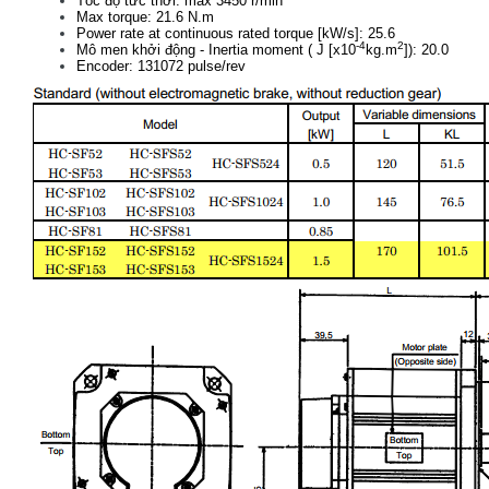
Tốc độ tức thời: max 3450 r/min
Max torque: 21.6 N.m
Power rate at continuous rated torque [kW/s]: 25.6
-4
2
Mô men khởi động - Inertia moment ( J [x10
kg.m
]): 20.0
Encoder: 131072 pulse/rev