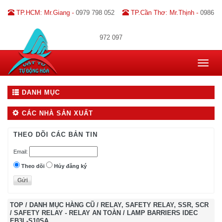
TP.HCM: Mr.Giang -
0979 798 052
TP.Cần Thơ: Mr.Thịnh -
0986
972 097
Toggle
navigat
DANH MỤC
CÁC NHÀ SẢN XUẤT
THEO DÕI CÁC BẢN TIN
Email:
Theo dõi
Hủy đăng ký
TOP
/
DANH MỤC HÀNG CŨ
/
RELAY, SAFETY RELAY, SSR, SCR
/
SAFETY RELAY - RELAY AN TOÀN
/
LAMP BARRIERS IDEC
EB3L-S10SA