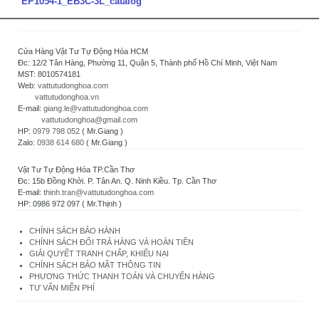
EP1054-1_EB3C-3L_catalog
Cửa Hàng Vật Tư Tự Động Hóa HCM
Đc: 12/2 Tân Hàng, Phường 11, Quận 5, Thành phố Hồ Chí Minh, Việt Nam
MST: 8010574181
Web:
vattutudonghoa.com
vattutudonghoa.vn
E-mail:
giang.le@vattutudonghoa.com
vattutudonghoa@gmail.com
HP:
0979 798 052
( Mr.Giang )
Zalo:
0938 614 680
( Mr.Giang )
Vật Tư Tự Động Hóa TP.Cần Thơ
Đc: 15b Đồng Khởi. P. Tân An. Q. Ninh Kiều. Tp. Cần Thơ
E-mail:
thinh.tran@vattutudonghoa.com
HP: 0986 972 097 ( Mr.Thịnh )
CHÍNH SÁCH BẢO HÀNH
CHÍNH SÁCH ĐỔI TRẢ HÀNG VÀ HOÀN TIỀN
GIẢI QUYẾT TRANH CHẤP, KHIẾU NẠI
CHÍNH SÁCH BẢO MẬT THÔNG TIN
PHƯƠNG THỨC THANH TOÁN VÀ CHUYỂN HÀNG
TƯ VẤN MIỄN PHÍ