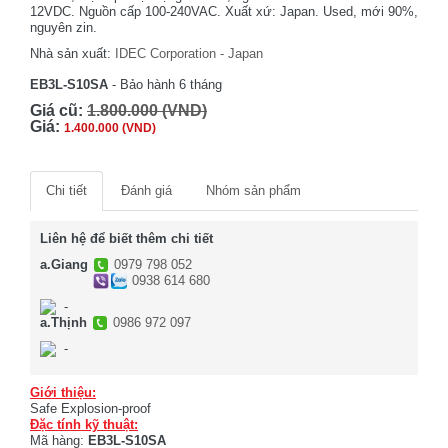
12VDC. Nguồn cấp 100-240VAC. Xuất xứ: Japan. Used, mới 90%,
nguyên zin.
Nhà sản xuất:
IDEC Corporation - Japan
EB3L-S10SA
- Bảo hành 6 tháng
Giá cũ:
1.800.000 (VND)
Giá:
1.400.000 (VND)
Chi tiết
Đánh giá
Nhóm sản phẩm
Liên hệ để biết thêm chi tiết
a.Giang
0979 798 052
0938 614 680
-
a.Thịnh
0986 972 097
-
Giới thiệu:
Safe Explosion-proof
Đặc tính kỹ thuật:
Mã hàng:
EB3L-S10SA