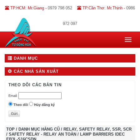
TP.HCM: Mr.Giang -
0979 798 052
TP.Cần Thơ: Mr.Thịnh -
0986
972 097
Toggle
navigat
DANH MỤC
CÁC NHÀ SẢN XUẤT
THEO DÕI CÁC BẢN TIN
Email:
Theo dõi
Hủy đăng ký
TOP
/
DANH MỤC HÀNG CŨ
/
RELAY, SAFETY RELAY, SSR, SCR
/
SAFETY RELAY - RELAY AN TOÀN
/
LAMP BARRIERS IDEC
EB3L-S16CSDN