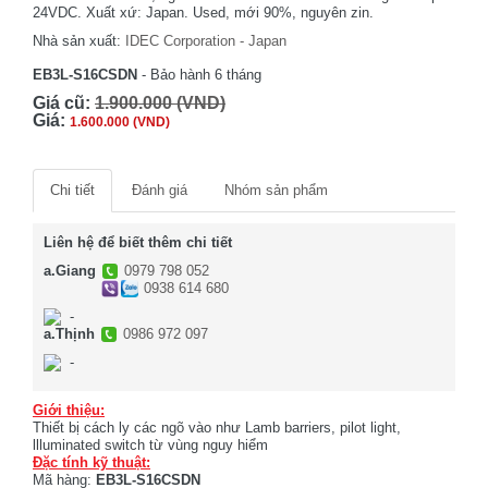
24VDC. Xuất xứ: Japan. Used, mới 90%, nguyên zin.
Nhà sản xuất:
IDEC Corporation - Japan
EB3L-S16CSDN
- Bảo hành 6 tháng
Giá cũ:
1.900.000 (VND)
Giá:
1.600.000 (VND)
Chi tiết
Đánh giá
Nhóm sản phẩm
Liên hệ để biết thêm chi tiết
a.Giang
0979 798 052
0938 614 680
-
a.Thịnh
0986 972 097
-
Giới thiệu:
Thiết bị cách ly các ngõ vào như Lamb barriers, pilot light,
llluminated switch từ vùng nguy hiểm
Đặc tính kỹ thuật:
Mã hàng:
EB3L-S16CSDN