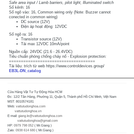
Safe area input / Lamb barriers, pilot light, llluminated switch
Số kênh: 16
Số ngõ vào: 16, Common wiring only
(
Note: Buzzer cannot
conected in common wiring
)
DC source (12V)
Điện áp hoạt động: 12VDC
Số ngõ ra: 16
Transistor source (12V)
Tải max 12VDC 10mA/point
Nguồn cấp: 24VDC (21.6 - 26.4VDC)
Tiêu chuẩn phòng chống cháy nổ - Explosion protection:
====================================
Tài liệu: trích từ web https://www.controldevices.group/
EB3L-DN_catalog
Cửa Hàng Vật Tư Tự Động Hóa HCM
Đc: 12/2 Tân Hàng, Phường 11, Quận 5, Thành phố Hồ Chí Minh, Việt Nam
MST: 8010574181
Web:
vattutudonghoa.com
vattutudonghoa.vn
E-mail:
giang.le@vattutudonghoa.com
vattutudonghoa@gmail.com
HP:
0979 798 052
( Mr.Giang )
Zalo:
0938 614 680
( Mr.Giang )