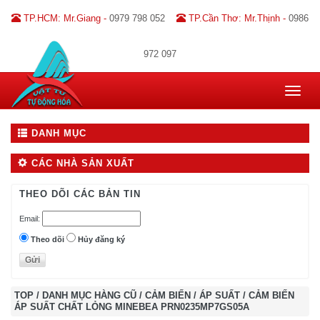
TP.HCM: Mr.Giang -
0979 798 052
TP.Cần Thơ: Mr.Thịnh -
0986
972 097
Toggle
navigat
DANH MỤC
CÁC NHÀ SẢN XUẤT
THEO DÕI CÁC BẢN TIN
Email:
Theo dõi
Hủy đăng ký
TOP
/
DANH MỤC HÀNG CŨ
/
CẢM BIẾN
/
ÁP SUẤT
/
CẢM BIẾN
ÁP SUẤT CHẤT LỎNG MINEBEA PRN0235MP7GS05A