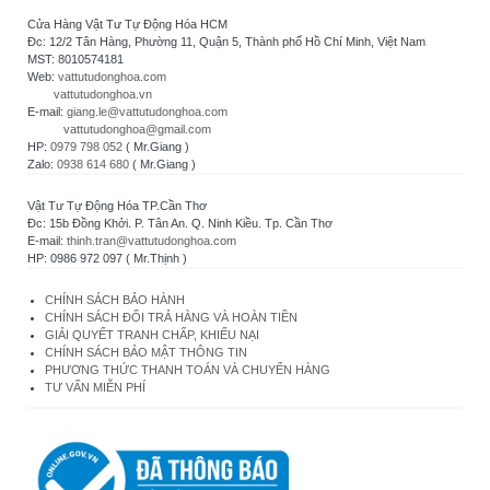
Cửa Hàng Vật Tư Tự Động Hóa HCM
Đc: 12/2 Tân Hàng, Phường 11, Quận 5, Thành phố Hồ Chí Minh, Việt Nam
MST: 8010574181
Web:
vattutudonghoa.com
vattutudonghoa.vn
E-mail:
giang.le@vattutudonghoa.com
vattutudonghoa@gmail.com
HP:
0979 798 052
( Mr.Giang )
Zalo:
0938 614 680
( Mr.Giang )
Vật Tư Tự Động Hóa TP.Cần Thơ
Đc: 15b Đồng Khởi. P. Tân An. Q. Ninh Kiều. Tp. Cần Thơ
E-mail:
thinh.tran@vattutudonghoa.com
HP: 0986 972 097 ( Mr.Thịnh )
CHÍNH SÁCH BẢO HÀNH
CHÍNH SÁCH ĐỔI TRẢ HÀNG VÀ HOÀN TIỀN
GIẢI QUYẾT TRANH CHẤP, KHIẾU NẠI
CHÍNH SÁCH BẢO MẬT THÔNG TIN
PHƯƠNG THỨC THANH TOÁN VÀ CHUYỂN HÀNG
TƯ VẤN MIỄN PHÍ