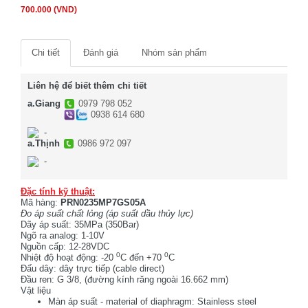
700.000 (VND)
Chi tiết
Đánh giá
Nhóm sản phẩm
Liên hệ để biết thêm chi tiết
a.Giang
0979 798 052
0938 614 680
-
a.Thịnh
0986 972 097
-
Đặc tính kỹ thuật:
Mã hàng:
PRN0235MP7GS05A
Đo áp suất chất lỏng (áp suất dầu thủy lực)
Dãy áp suất: 35MPa (350Bar)
Ngõ ra analog: 1-10V
Nguồn cấp: 12-28VDC
0
0
Nhiệt độ hoạt động: -20
C đến +70
C
Đấu dây: dây trực tiếp (cable direct)
Đầu ren: G 3/8, (đường kính răng ngoài 16.662 mm)
Vật liệu
Màn áp suất - material of diaphragm: Stainless steel