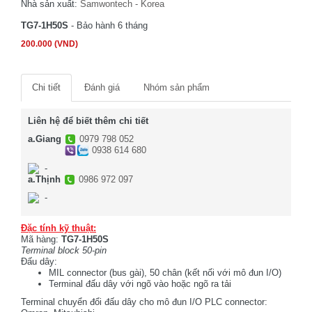
Nhà sản xuất:
Samwontech - Korea
TG7-1H50S
- Bảo hành 6 tháng
200.000 (VND)
Chi tiết
Đánh giá
Nhóm sản phẩm
Liên hệ để biết thêm chi tiết
a.Giang
0979 798 052
0938 614 680
-
a.Thịnh
0986 972 097
-
Đặc tính kỹ thuật:
Mã hàng:
TG7-1H50S
Terminal block 50-pin
Đấu dây:
MIL connector (bus gài), 50 chân (kết nối với mô đun I/O)
Terminal đấu dây với ngõ vào hoặc ngõ ra tải
Terminal chuyển đổi đấu dây cho mô đun I/O PLC connector: