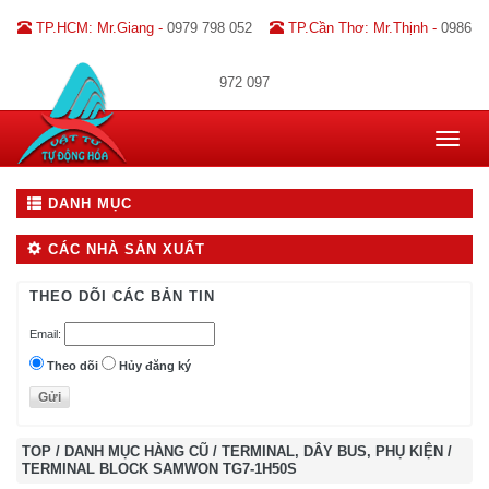
TP.HCM: Mr.Giang -
0979 798 052
TP.Cần Thơ: Mr.Thịnh -
0986
972 097
Toggle
navigat
DANH MỤC
CÁC NHÀ SẢN XUẤT
THEO DÕI CÁC BẢN TIN
Email:
Theo dõi
Hủy đăng ký
TOP
/
DANH MỤC HÀNG CŨ
/
TERMINAL, DÂY BUS, PHỤ KIỆN
/
TERMINAL BLOCK SAMWON TG7-1H50S