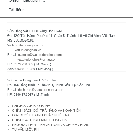
Omron, Mitsubishi ...
=========================
Tài liệu:
Cửa Hàng Vật Tư Tự Động Hóa HCM
Đc: 12/2 Tân Hàng, Phường 11, Quận 5, Thành phố Hồ Chí Minh, Việt Nam
MST: 8010574181
Web:
vattutudonghoa.com
vattutudonghoa.vn
E-mail:
giang.le@vattutudonghoa.com
vattutudonghoa@gmail.com
HP:
0979 798 052
( Mr.Giang )
Zalo:
0938 614 680
( Mr.Giang )
Vật Tư Tự Động Hóa TP.Cần Thơ
Đc: 15b Đồng Khởi. P. Tân An. Q. Ninh Kiều. Tp. Cần Thơ
E-mail:
thinh.tran@vattutudonghoa.com
HP: 0986 972 097 ( Mr.Thịnh )
CHÍNH SÁCH BẢO HÀNH
CHÍNH SÁCH ĐỔI TRẢ HÀNG VÀ HOÀN TIỀN
GIẢI QUYẾT TRANH CHẤP, KHIẾU NẠI
CHÍNH SÁCH BẢO MẬT THÔNG TIN
PHƯƠNG THỨC THANH TOÁN VÀ CHUYỂN HÀNG
TƯ VẤN MIỄN PHÍ