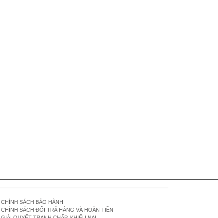
CHÍNH SÁCH BẢO HÀNH
CHÍNH SÁCH ĐỔI TRẢ HÀNG VÀ HOÀN TIỀN
GIẢI QUYẾT TRANH CHẤP, KHIẾU NẠI