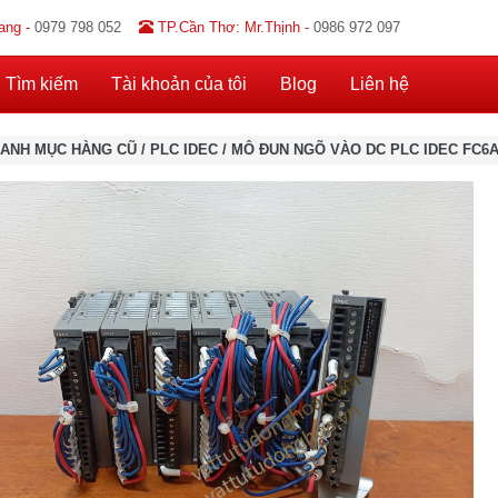
ang -
0979 798 052
TP.Cần Thơ: Mr.Thịnh -
0986 972 097
Tìm kiếm
Tài khoản của tôi
Blog
Liên hệ
ANH MỤC HÀNG CŨ
/
PLC IDEC
/
MÔ ĐUN NGÕ VÀO DC PLC IDEC FC6A