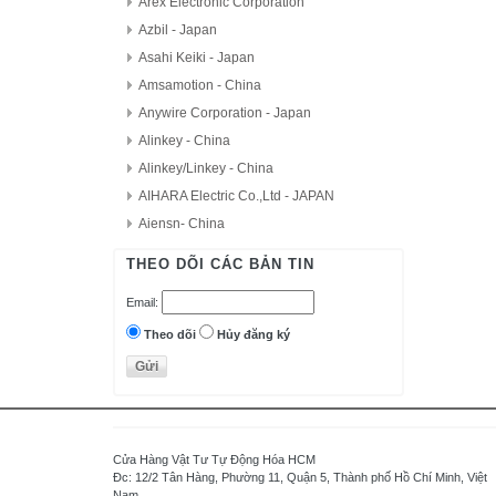
Arex Electronic Corporation
Azbil - Japan
Asahi Keiki - Japan
Amsamotion - China
Anywire Corporation - Japan
Alinkey - China
Alinkey/Linkey - China
AIHARA Electric Co.,Ltd - JAPAN
Aiensn- China
AutomationDirect - USA
THEO DÕI CÁC BẢN TIN
D.H.M Korea
Email:
Delta - Taiwan
Danfoss - Denmark
Theo dõi
Hủy đăng ký
DAITRON
Delta Electronics, Inc
Densei-Lambda - Japan
Daihara Electric Co.,Ltd - Japan
Cửa Hàng Vật Tư Tự Động Hóa HCM
Di-soric - Germany
Đc: 12/2 Tân Hàng, Phường 11, Quận 5, Thành phố Hồ Chí Minh, Việt
Nam