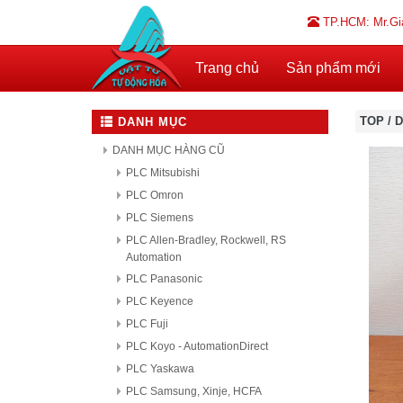
TP.HCM: Mr.Gi
Trang chủ
Sản phẩm mới
TOP
/
D
DANH MỤC
DANH MỤC HÀNG CŨ
PLC Mitsubishi
PLC Omron
PLC Siemens
PLC Allen-Bradley, Rockwell, RS
Automation
PLC Panasonic
PLC Keyence
PLC Fuji
PLC Koyo - AutomationDirect
PLC Yaskawa
PLC Samsung, Xinje, HCFA