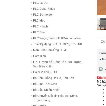
PLC LS LG
PLC Delta, Fatek
PLC Schneider
PLC Idec
PLC Hitachi
PLC Sharp
PLC Wago, Beckhoff, BR-Automation
Chi 
Thiết Bị Mạng SCADA, DCS, CC-LINK
Màn Hình Cảm Ứng - HMI
Liên
Cảm Biến
a.Gi
Lưu Lượng Kế, Công Tắc Lưu Lượng,
Van Điều Khiển
Color Vision, RFID
Đặc tí
Bộ Đếm, Đồng Hồ Đo, Đầu Cân
Mã hà
Bộ Định Thời Gian
Số ngõ
Bộ Điều Khiển Nhiệt
Bộ Chuyển Đổi Tín Hiệu Áp, Dòng,
Truyền thông