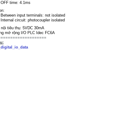
OFF time: 4.1ms
ion:
Between input terminals: not isolated
Internal circuit: photocoupler isolated
nội tiêu thụ: 5VDC 30mA
ng mở rộng I/O PLC Idec FC6A
====================
ệu:
digital_io_data