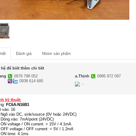
tiết
Đánh giá
Nhóm sản phẩm
 hệ để biết thêm chi tiết
ang
0979 798 052
a.Thịnh
0986 972 097
0938 614 680
-
-
nh kỹ thuật:
ng:
FC6A-N16B1
 vào: 16
Ngõ vào DC, sink/source (0V hoặc 24VDC)
Dòng vào: 7mA/point (24VDC)
ON voltage / ON current: > 15V / 4.1mA
OFF voltage / OFF current: < 5V / 1.2mA
ON time: 4.1ms