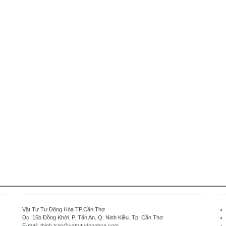
Vật Tư Tự Động Hóa TP.Cần Thơ
Đc: 15b Đồng Khởi. P. Tân An. Q. Ninh Kiều. Tp. Cần Thơ
E-mail:
thinh.tran@vattutudonghoa.com