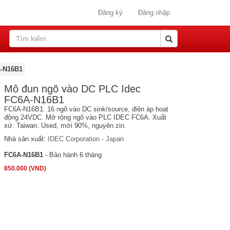
Đăng ký
Đăng nhập
-N16B1
Mô đun ngõ vào DC PLC Idec
FC6A-N16B1
FC6A-N16B1. 16 ngõ vào DC sink/source, điện áp hoạt
động 24VDC. Mở rộng ngõ vào PLC IDEC FC6A. Xuất
xứ: Taiwan. Used, mới 90%, nguyên zin.
Nhà sản xuất:
IDEC Corporation - Japan
FC6A-N16B1
- Bảo hành 6 tháng
850.000 (VND)