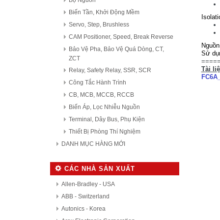
Bộ Nguồn
Biến Tần, Khởi Động Mềm
Isolat
Servo, Step, Brushless
CAM Positioner, Speed, Break Reverse
Nguồn 
Bảo Vệ Pha, Bảo Vệ Quá Dòng, CT,
Sử dụ
ZCT
====
Tài li
Relay, Safety Relay, SSR, SCR
FC6A_
Công Tắc Hành Trình
CB, MCB, MCCB, RCCB
Biến Áp, Lọc Nhiễu Nguồn
Terminal, Dây Bus, Phụ Kiện
Thiết Bị Phòng Thí Nghiệm
DANH MỤC HÀNG MỚI
CÁC NHÀ SẢN XUẤT
Allen-Bradley - USA
ABB - Switzerland
Autonics - Korea