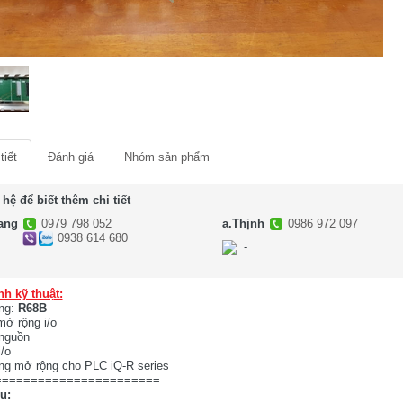
tiết
Đánh giá
Nhóm sản phẩm
 hệ để biết thêm chi tiết
ang
0979 798 052
a.Thịnh
0986 972 097
0938 614 680
-
-
nh kỹ thuật:
ng:
R68B
ở rộng i/o
 nguồn
i/o
ng mở rộng cho PLC iQ-R series
=======================
ệu: