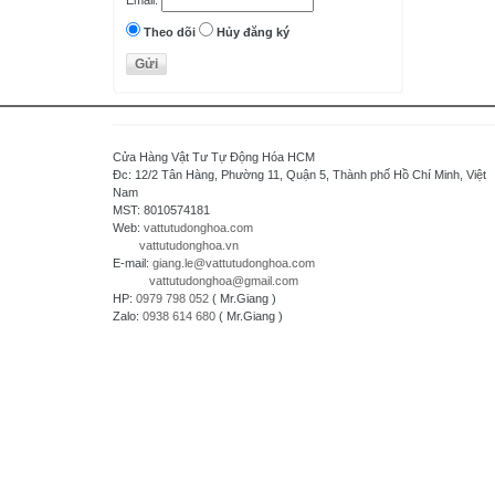
Email:
Delta - Taiwan
Danfoss - Denmark
Theo dõi
Hủy đăng ký
DAITRON
Delta Electronics, Inc
Densei-Lambda - Japan
Daihara Electric Co.,Ltd - Japan
Cửa Hàng Vật Tư Tự Động Hóa HCM
Di-soric - Germany
Đc: 12/2 Tân Hàng, Phường 11, Quận 5, Thành phố Hồ Chí Minh, Việt
Nam
Denki Seikosha - Japan
MST: 8010574181
Daiichi Electronics co.,Ltd - Japan
Web:
vattutudonghoa.com
vattutudonghoa.vn
Fuji Electric - Japan
E-mail:
giang.le@vattutudonghoa.com
FESTO
vattutudonghoa@gmail.com
HP:
0979 798 052
( Mr.Giang )
FDK Coperation
Zalo:
0938 614 680
( Mr.Giang )
Hitachi - Japan
HCFA - China
HIOKI - Japan
HAGER
HONEYWELL
Hanyoung - Korea