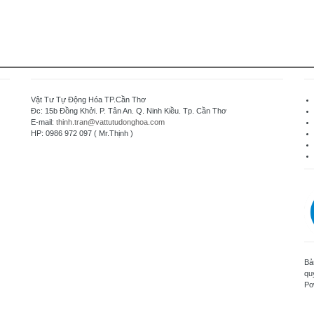
Vật Tư Tự Động Hóa TP.Cần Thơ
Đc: 15b Đồng Khởi. P. Tân An. Q. Ninh Kiều. Tp. Cần Thơ
E-mail:
thinh.tran@vattutudonghoa.com
HP: 0986 972 097 ( Mr.Thịnh )
Bả
qu
Po