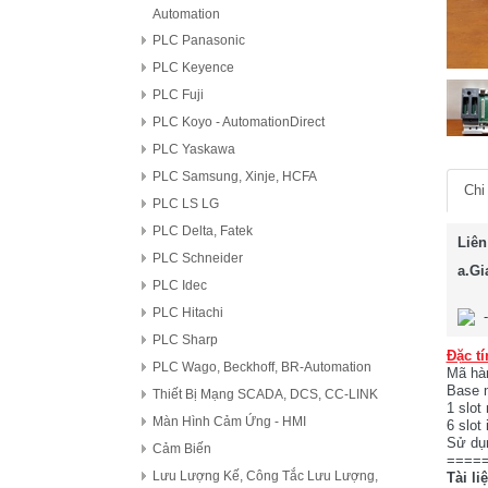
Automation
PLC Panasonic
PLC Keyence
PLC Fuji
PLC Koyo - AutomationDirect
PLC Yaskawa
PLC Samsung, Xinje, HCFA
Chi 
PLC LS LG
PLC Delta, Fatek
Liên
PLC Schneider
a.Gi
PLC Idec
PLC Hitachi
PLC Sharp
Đặc tí
PLC Wago, Beckhoff, BR-Automation
Mã hà
Base m
Thiết Bị Mạng SCADA, DCS, CC-LINK
1 slot
Màn Hình Cảm Ứng - HMI
6 slot 
Sử dụ
Cảm Biến
====
Lưu Lượng Kế, Công Tắc Lưu Lượng,
Tài li