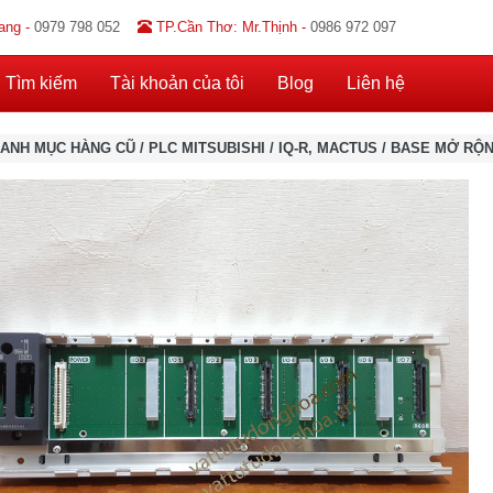
ang -
0979 798 052
TP.Cần Thơ: Mr.Thịnh -
0986 972 097
Tìm kiếm
Tài khoản của tôi
Blog
Liên hệ
ANH MỤC HÀNG CŨ
/
PLC MITSUBISHI
/
IQ-R, MACTUS
/
BASE MỞ RỘNG