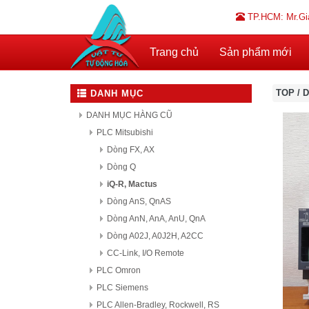
TP.HCM: Mr.Gi
Trang chủ
Sản phẩm mới
TOP
/
D
DANH MỤC
DANH MỤC HÀNG CŨ
PLC Mitsubishi
Dòng FX, AX
Dòng Q
iQ-R, Mactus
Dòng AnS, QnAS
Dòng AnN, AnA, AnU, QnA
Dòng A02J, A0J2H, A2CC
CC-Link, I/O Remote
PLC Omron
PLC Siemens
PLC Allen-Bradley, Rockwell, RS