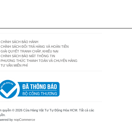
CHÍNH SÁCH BẢO HÀNH
CHÍNH SÁCH ĐỔI TRẢ HÀNG VÀ HOÀN TIỀN
GIẢI QUYẾT TRANH CHẤP, KHIẾU NẠI
CHÍNH SÁCH BẢO MẬT THÔNG TIN
PHƯƠNG THỨC THANH TOÁN VÀ CHUYỂN HÀNG
TƯ VẤN MIỄN PHÍ
n quyền © 2026 Cửa Hàng Vật Tư Tự Động Hóa HCM. Tất cả các
yền.
wered by
nopCommerce