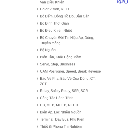
iQ-R_
Van Điều Khiển
Color Vision, RFID
Bộ Đếm, Đồng Hồ Đo, Đầu Cân
Bộ Định Thời Gian
Bộ Điều Khiển Nhiệt
Bộ Chuyển Đổi Tín Hiệu Áp, Dòng,
Truyền thông
Bộ Nguồn
Biến Tần, Khởi Động Mềm
Servo, Step, Brushless
CAM Positioner, Speed, Break Reverse
Bảo Vệ Pha, Bảo Vệ Quá Dòng, CT,
ZCT
Relay, Safety Relay, SSR, SCR
Công Tắc Hành Trình
CB, MCB, MCCB, RCCB
Biến Áp, Lọc Nhiễu Nguồn
Terminal, Dây Bus, Phụ Kiện
Thiết Bị Phòng Thí Nghiệm