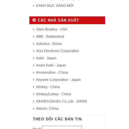
DANH MỤC HÀNG MỚI
CÁC NHÀ SẢN XUẤT
Allen-Bradley - USA
ABB - Switzerland
Autonics - Korea
Arex Electronic Corporation
Azbil - Japan
Asahi Keiki - Japan
Amsamotion - China
Anywire Corporation - Japan
Alinkey - China
Alinkey/Linkey - China
AIHARA Electric Co.,Ltd - JAPAN
Aiensn- China
AutomationDirect - USA
THEO DÕI CÁC BẢN TIN
D.H.M Korea