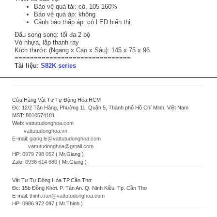
Bảo vệ quá tải: có, 105-160%
Bảo vệ quá áp: không
Cảnh báo thấp áp: có LED hiển thị
Đấu song song: tối đa 2 bộ
Vỏ nhựa, lắp thanh ray
Kích thước (Ngang x Cao x Sâu): 145 x 75 x 96
==============================
Tài liệu:
S82K series
Cửa Hàng Vật Tư Tự Động Hóa HCM
Đc: 12/2 Tân Hàng, Phường 11, Quận 5, Thành phố Hồ Chí Minh, Việt Nam
MST: 8010574181
Web:
vattutudonghoa.com
vattutudonghoa.vn
E-mail:
giang.le@vattutudonghoa.com
vattutudonghoa@gmail.com
HP:
0979 798 052
( Mr.Giang )
Zalo:
0938 614 680
( Mr.Giang )
Vật Tư Tự Động Hóa TP.Cần Thơ
Đc: 15b Đồng Khởi. P. Tân An. Q. Ninh Kiều. Tp. Cần Thơ
E-mail:
thinh.tran@vattutudonghoa.com
HP: 0986 972 097 ( Mr.Thịnh )