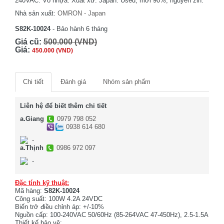
240VAC. Vỏ nhựa. Xuất xứ: Japan. Used, mới 90%, nguyên zin.
Nhà sản xuất:
OMRON - Japan
S82K-10024
- Bảo hành 6 tháng
Giá cũ:
500.000 (VND)
Giá:
450.000 (VND)
Chi tiết
Đánh giá
Nhóm sản phẩm
Liên hệ để biết thêm chi tiết
a.Giang
0979 798 052
0938 614 680
-
a.Thịnh
0986 972 097
-
Đặc tính kỹ thuật:
Mã hàng:
S82K-10024
Công suất: 100W 4.2A 24VDC
Biến trở điều chỉnh áp: +/-10%
Nguồn cấp: 100-240VAC 50/60Hz (85-264VAC 47-450Hz), 2.5-1.5A
Thiết kế bảo vệ: