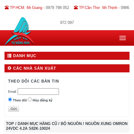
TP.HCM: Mr.Giang -
0979 798 052
TP.Cần Thơ: Mr.Thịnh -
0986
972 097
Toggle
navigat
DANH MỤC
CÁC NHÀ SẢN XUẤT
THEO DÕI CÁC BẢN TIN
Email:
Theo dõi
Hủy đăng ký
TOP
/
DANH MỤC HÀNG CŨ
/
BỘ NGUỒN
/
NGUỒN XUNG OMRON
24VDC 4.2A S82K-10024