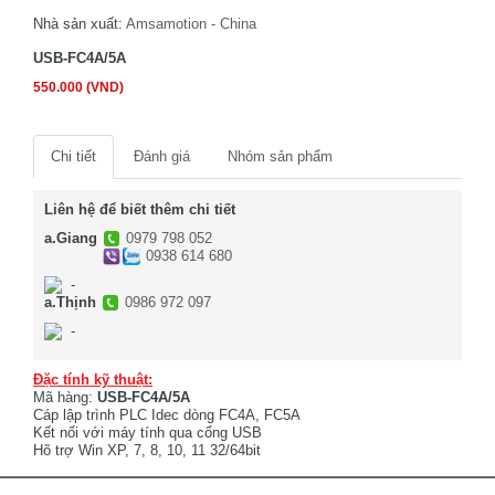
Nhà sản xuất:
Amsamotion - China
USB-FC4A/5A
550.000 (VND)
Chi tiết
Đánh giá
Nhóm sản phẩm
Liên hệ để biết thêm chi tiết
a.Giang
0979 798 052
0938 614 680
-
a.Thịnh
0986 972 097
-
Đặc tính kỹ thuật:
Mã hàng:
USB-FC4A/5A
Cáp lập trình PLC Idec dòng FC4A, FC5A
Kết nối với máy tính qua cổng USB
Hõ trợ Win XP, 7, 8, 10, 11 32/64bit