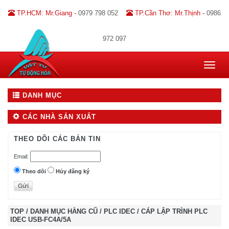
TP.HCM: Mr.Giang -
0979 798 052
TP.Cần Thơ: Mr.Thịnh -
0986
972 097
Toggle
navigat
DANH MỤC
CÁC NHÀ SẢN XUẤT
THEO DÕI CÁC BẢN TIN
Email:
Theo dõi
Hủy đăng ký
TOP
/
DANH MỤC HÀNG CŨ
/
PLC IDEC
/
CÁP LẬP TRÌNH PLC
IDEC USB-FC4A/5A