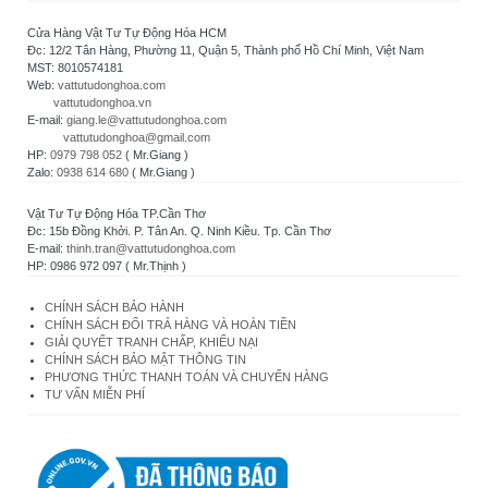
Cửa Hàng Vật Tư Tự Động Hóa HCM
Đc: 12/2 Tân Hàng, Phường 11, Quận 5, Thành phố Hồ Chí Minh, Việt Nam
MST: 8010574181
Web:
vattutudonghoa.com
vattutudonghoa.vn
E-mail:
giang.le@vattutudonghoa.com
vattutudonghoa@gmail.com
HP:
0979 798 052
( Mr.Giang )
Zalo:
0938 614 680
( Mr.Giang )
Vật Tư Tự Động Hóa TP.Cần Thơ
Đc: 15b Đồng Khởi. P. Tân An. Q. Ninh Kiều. Tp. Cần Thơ
E-mail:
thinh.tran@vattutudonghoa.com
HP: 0986 972 097 ( Mr.Thịnh )
CHÍNH SÁCH BẢO HÀNH
CHÍNH SÁCH ĐỔI TRẢ HÀNG VÀ HOÀN TIỀN
GIẢI QUYẾT TRANH CHẤP, KHIẾU NẠI
CHÍNH SÁCH BẢO MẬT THÔNG TIN
PHƯƠNG THỨC THANH TOÁN VÀ CHUYỂN HÀNG
TƯ VẤN MIỄN PHÍ