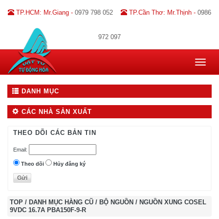
TP.HCM: Mr.Giang -
0979 798 052
TP.Cần Thơ: Mr.Thịnh -
0986
972 097
Toggle
navigat
DANH MỤC
CÁC NHÀ SẢN XUẤT
THEO DÕI CÁC BẢN TIN
Email:
Theo dõi
Hủy đăng ký
TOP
/
DANH MỤC HÀNG CŨ
/
BỘ NGUỒN
/
NGUỒN XUNG COSEL
9VDC 16.7A PBA150F-9-R