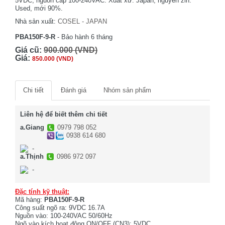
5VDC, nguồn cấp 100-240VAC. Xuất xứ: Japan, nguyên zin.
Used, mới 90%.
Nhà sản xuất:
COSEL - JAPAN
PBA150F-9-R
- Bảo hành 6 tháng
Giá cũ:
900.000 (VND)
Giá:
850.000 (VND)
Chi tiết
Đánh giá
Nhóm sản phẩm
Liên hệ để biết thêm chi tiết
a.Giang
0979 798 052
0938 614 680
-
a.Thịnh
0986 972 097
-
Đặc tính kỹ thuật:
Mã hàng:
PBA150F-9-R
Công suất ngõ ra: 9VDC 16.7A
Nguồn vào: 100-240VAC 50/60Hz
Ngõ vào kích hoạt động ON/OFF (CN3): 5VDC