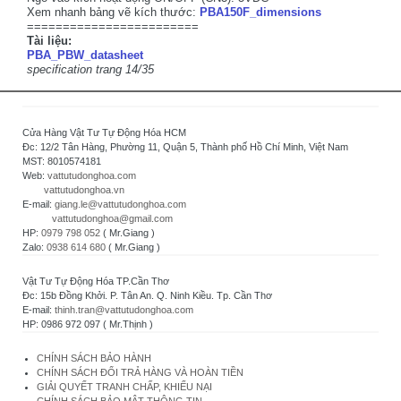
Xem nhanh bảng vẽ kích thước:
PBA150F_dimensions
========================
Tài liệu:
PBA_PBW_datasheet
specification trang 14/35
Cửa Hàng Vật Tư Tự Động Hóa HCM
Đc: 12/2 Tân Hàng, Phường 11, Quận 5, Thành phố Hồ Chí Minh, Việt Nam
MST: 8010574181
Web:
vattutudonghoa.com
vattutudonghoa.vn
E-mail:
giang.le@vattutudonghoa.com
vattutudonghoa@gmail.com
HP:
0979 798 052
( Mr.Giang )
Zalo:
0938 614 680
( Mr.Giang )
Vật Tư Tự Động Hóa TP.Cần Thơ
Đc: 15b Đồng Khởi. P. Tân An. Q. Ninh Kiều. Tp. Cần Thơ
E-mail:
thinh.tran@vattutudonghoa.com
HP: 0986 972 097 ( Mr.Thịnh )
CHÍNH SÁCH BẢO HÀNH
CHÍNH SÁCH ĐỔI TRẢ HÀNG VÀ HOÀN TIỀN
GIẢI QUYẾT TRANH CHẤP, KHIẾU NẠI