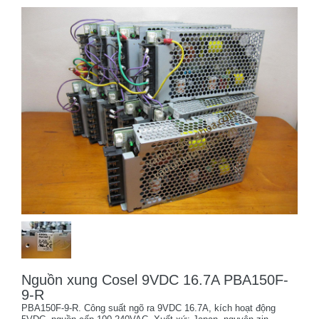
Nguồn xung Cosel 9VDC 16.7A PBA150F-
9-R
PBA150F-9-R. Công suất ngõ ra 9VDC 16.7A, kích hoạt động