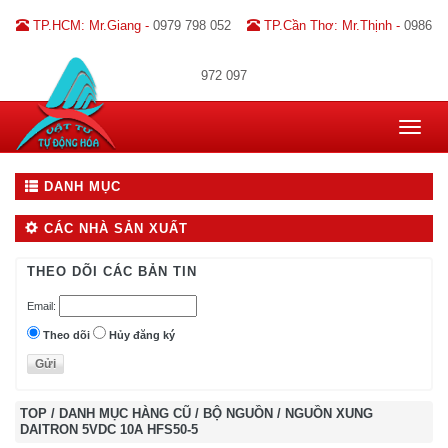
TP.HCM: Mr.Giang -
0979 798 052
TP.Cần Thơ: Mr.Thịnh -
0986
972 097
Toggle
navigat
DANH MỤC
CÁC NHÀ SẢN XUẤT
THEO DÕI CÁC BẢN TIN
Email:
Theo dõi
Hủy đăng ký
TOP
/
DANH MỤC HÀNG CŨ
/
BỘ NGUỒN
/
NGUỒN XUNG
DAITRON 5VDC 10A HFS50-5