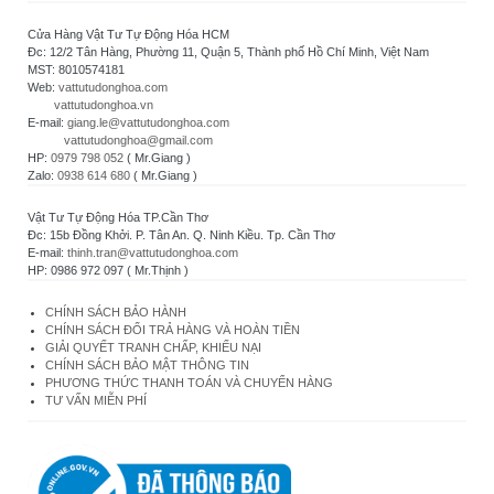
Cửa Hàng Vật Tư Tự Động Hóa HCM
Đc: 12/2 Tân Hàng, Phường 11, Quận 5, Thành phố Hồ Chí Minh, Việt Nam
MST: 8010574181
Web:
vattutudonghoa.com
vattutudonghoa.vn
E-mail:
giang.le@vattutudonghoa.com
vattutudonghoa@gmail.com
HP:
0979 798 052
( Mr.Giang )
Zalo:
0938 614 680
( Mr.Giang )
Vật Tư Tự Động Hóa TP.Cần Thơ
Đc: 15b Đồng Khởi. P. Tân An. Q. Ninh Kiều. Tp. Cần Thơ
E-mail:
thinh.tran@vattutudonghoa.com
HP: 0986 972 097 ( Mr.Thịnh )
CHÍNH SÁCH BẢO HÀNH
CHÍNH SÁCH ĐỔI TRẢ HÀNG VÀ HOÀN TIỀN
GIẢI QUYẾT TRANH CHẤP, KHIẾU NẠI
CHÍNH SÁCH BẢO MẬT THÔNG TIN
PHƯƠNG THỨC THANH TOÁN VÀ CHUYỂN HÀNG
TƯ VẤN MIỄN PHÍ