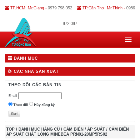
TP.HCM: Mr.Giang -
0979 798 052
TP.Cần Thơ: Mr.Thịnh -
0986
972 097
Toggle
navigat
DANH MỤC
CÁC NHÀ SẢN XUẤT
THEO DÕI CÁC BẢN TIN
Email:
Theo dõi
Hủy đăng ký
TOP
/
DANH MỤC HÀNG CŨ
/
CẢM BIẾN
/
ÁP SUẤT
/
CẢM BIẾN
ÁP SUẤT CHẤT LỎNG MINEBEA PRN01-20MP5RS02