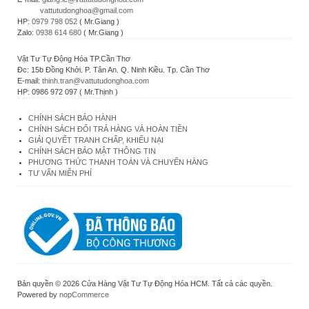
vattutudonghoa@gmail.com
HP:
0979 798 052
( Mr.Giang )
Zalo:
0938 614 680
( Mr.Giang )
Vật Tư Tự Động Hóa TP.Cần Thơ
Đc: 15b Đồng Khởi. P. Tân An. Q. Ninh Kiều. Tp. Cần Thơ
E-mail:
thinh.tran@vattutudonghoa.com
HP: 0986 972 097 ( Mr.Thịnh )
CHÍNH SÁCH BẢO HÀNH
CHÍNH SÁCH ĐỔI TRẢ HÀNG VÀ HOÀN TIỀN
GIẢI QUYẾT TRANH CHẤP, KHIẾU NẠI
CHÍNH SÁCH BẢO MẬT THÔNG TIN
PHƯƠNG THỨC THANH TOÁN VÀ CHUYỂN HÀNG
TƯ VẤN MIỄN PHÍ
Bản quyền © 2026 Cửa Hàng Vật Tư Tự Động Hóa HCM. Tất cả các quyền.
Powered by
nopCommerce