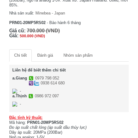
(200Bar), ngõ ra analog 1-5V. Xuất xứ: Japan/Thailand. Used, mới
85%.
Nhà sản xuất:
Minebea - Japan
PRN01-20MP5RS02
- Bảo hành 6 tháng
Giá cũ:
700.000 (VND)
Giá:
500.000 (VND)
Chi tiết
Đánh giá
Nhóm sản phẩm
Liên hệ để biết thêm chi tiết
a.Giang
0979 798 052
0938 614 680
-
a.Thịnh
0986 972 097
-
Đặc tính kỹ thuật:
Mã hàng:
PRN01-20MP5RS02
Đo áp suất chất lỏng (áp suất dầu thủy lực)
Dãy áp suất: 20MPa (200Bar)
Ngõ ra analog: 1-5V